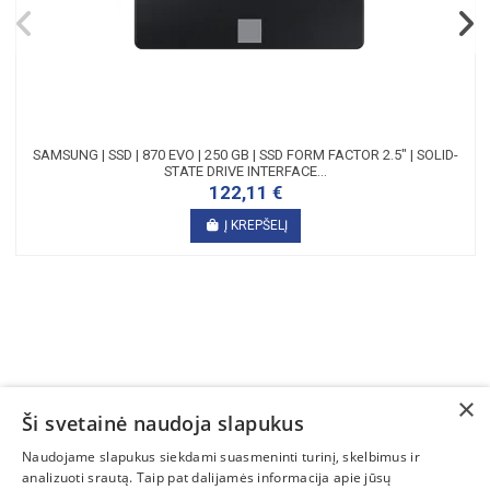
SAMSUNG | SSD | 870 EVO | 250 GB | SSD FORM FACTOR 2.5" | SOLID-
STATE DRIVE INTERFACE...
122,11 €
Į KREPŠELĮ
×
Ši svetainė naudoja slapukus
SUSISIEKITE
Naudojame slapukus siekdami suasmeninti turinį, skelbimus ir
analizuoti srautą. Taip pat dalijamės informacija apie jūsų
INFORMACIJA