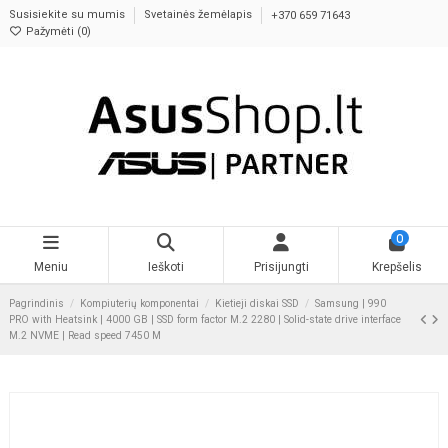
Susisiekite su mumis
Svetainės žemėlapis
+370 659 71643
Pažymėti (
0
)
0
Meniu
Ieškoti
Prisijungti
Krepšelis
Pagrindinis
Kompiuterių komponentai
Kietieji diskai SSD
Samsung | 990
PRO with Heatsink | 4000 GB | SSD form factor M.2 2280 | Solid-state drive interface
M.2 NVME | Read speed 7450 M