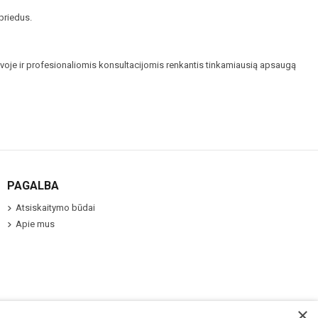
priedus
.
tuvoje ir profesionaliomis konsultacijomis renkantis tinkamiausią apsaugą
PAGALBA
Atsiskaitymo būdai
Apie mus
×