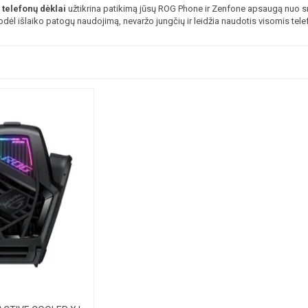
telefonų dėklai
užtikrina patikimą jūsų ROG Phone ir Zenfone apsaugą nuo sm
dėl išlaiko patogų naudojimą, nevaržo jungčių ir leidžia naudotis visomis tele