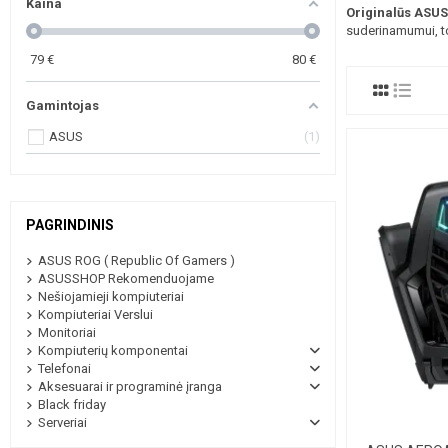
Kaina
Originalūs ASUS 
suderinamumui, to
79
€
80
€
Gamintojas
ASUS
1
PAGRINDINIS
ASUS ROG ( Republic Of Gamers )
ASUSSHOP Rekomenduojame
Nešiojamieji kompiuteriai
Kompiuteriai Verslui
Monitoriai
Kompiuterių komponentai
Telefonai
Aksesuarai ir programinė įranga
Black friday
Serveriai