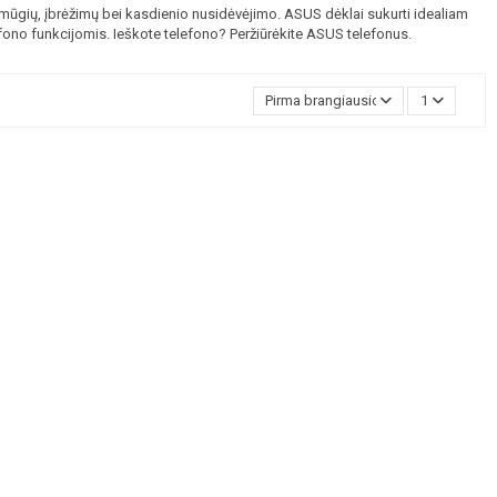
ūgių, įbrėžimų bei kasdienio nusidėvėjimo. ASUS dėklai sukurti idealiam
fono funkcijomis. Ieškote telefono? Peržiūrėkite
ASUS telefonus
.
Pirma brangiausios
1