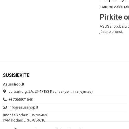
Kartu su dėklu r
Pirkite 
ASUSshop.lt siūlo
jūsų telefonui.
SUSISIEKITE
Asusshop.lt
Jurbarko g. 2A, LT-47183 Kaunas (centrinis įėjimas)
+37065971643
info@asusshop.lt
Įmonės kodas: 135785469
PVM kodas: LT357854610
I - V
10:00 - 18:00