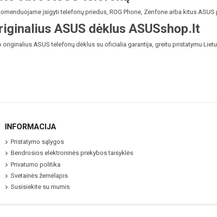
ekomenduojame įsigyti
telefonų priedus
,
ROG Phone
,
Zenfone
arba kitus
ASUS 
originalius ASUS dėklus ASUSshop.lt
 originalius ASUS telefonų dėklus su oficialia garantija, greitu pristatymu Lie
INFORMACIJA
Pristatymo sąlygos
Bendrosios elektroninės prekybos taisyklės
Privatumo politika
Svetainės žemėlapis
Susisiekite su mumis