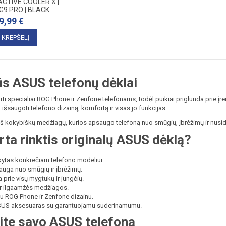
CTIVE COOLER X |
9 PRO | BLACK
9,99 €
Į KREPŠELĮ
ūs ASUS telefonų dėklai
ti specialiai ROG Phone ir Zenfone telefonams, todėl puikiai priglunda prie įr
 išsaugoti telefono dizainą, komfortą ir visas jo funkcijas.
š kokybiškų medžiagų, kurios apsaugo telefoną nuo smūgių, įbrėžimų ir nusid
rta rinktis originalų ASUS dėklą?
aikytas konkrečiam telefono modeliui.
auga nuo smūgių ir įbrėžimų.
a prie visų mygtukų ir jungčių.
r ilgaamžės medžiagos.
su ROG Phone ir Zenfone dizainu.
ASUS aksesuaras su garantuojamu suderinamumu.
ite savo ASUS telefoną