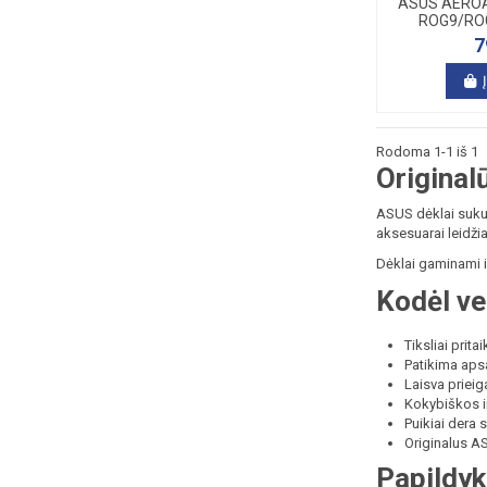
ASUS AEROA
ROG9/ROG
7
Rodoma 1-1 iš 1
Original
ASUS dėklai sukur
aksesuarai leidžia
Dėklai gaminami i
Kodėl ve
Tiksliai prit
Patikima aps
Laisva prieig
Kokybiškos i
Puikiai dera 
Originalus 
Papildyk