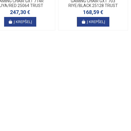
AMING CHAIR GXT 714R
GAMING CHAIR GXT 703
UYA/RED 25064 TRUST
RIYE/BLACK 25128 TRUST
247,30 €
168,59 €
Į KREPŠELĮ
Į KREPŠELĮ