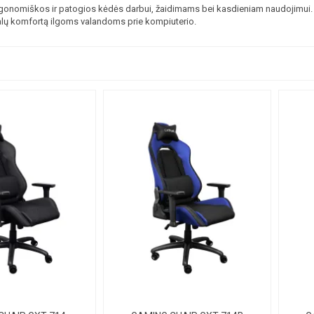
gonomiškos ir patogios kėdės darbui, žaidimams bei kasdieniam naudojimui.
alų komfortą ilgoms valandoms prie kompiuterio.