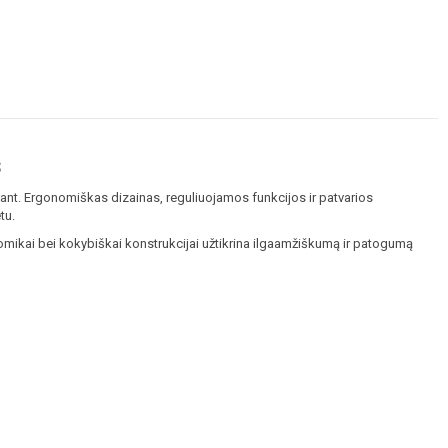
s
iant. Ergonomiškas dizainas, reguliuojamos funkcijos ir patvarios
tu.
omikai bei kokybiškai konstrukcijai užtikrina ilgaamžiškumą ir patogumą