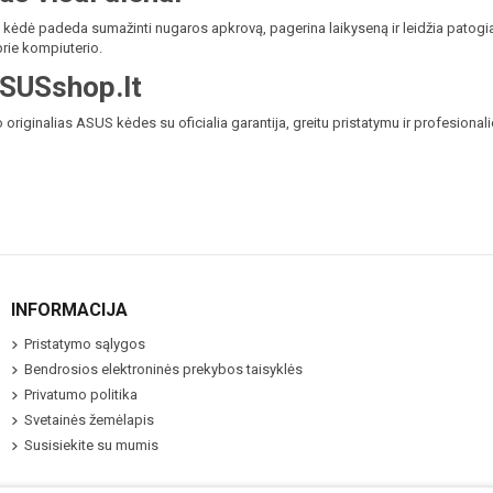
 kėdė padeda sumažinti nugaros apkrovą, pagerina laikyseną ir leidžia patogia
 prie kompiuterio.
ASUSshop.lt
originalias ASUS kėdes su oficialia garantija, greitu pristatymu ir profesionali
INFORMACIJA
Pristatymo sąlygos
Bendrosios elektroninės prekybos taisyklės
Privatumo politika
Svetainės žemėlapis
Susisiekite su mumis