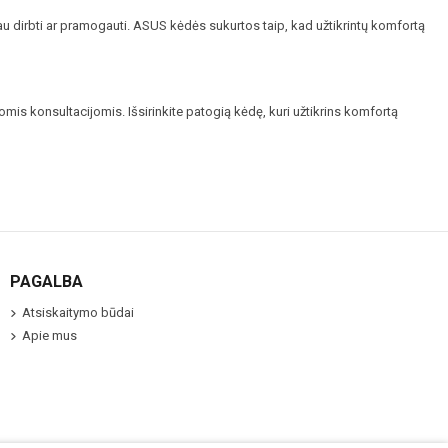
u dirbti ar pramogauti. ASUS kėdės sukurtos taip, kad užtikrintų komfortą
omis konsultacijomis. Išsirinkite patogią kėdę, kuri užtikrins komfortą
PAGALBA
Atsiskaitymo būdai
Apie mus