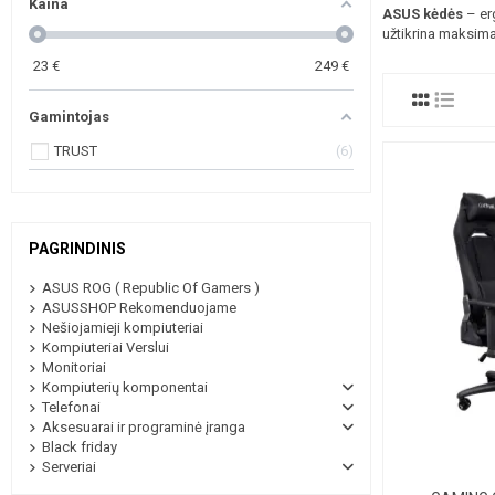
Kaina
ASUS kėdės
– er
užtikrina maksim
23
€
249
€
Gamintojas
TRUST
6
PAGRINDINIS
ASUS ROG ( Republic Of Gamers )
ASUSSHOP Rekomenduojame
Nešiojamieji kompiuteriai
Kompiuteriai Verslui
Monitoriai
Kompiuterių komponentai
Telefonai
Aksesuarai ir programinė įranga
Black friday
Serveriai