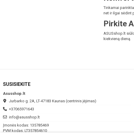
Tinkamai parinkta
net ir ilgai sėdint
Pirkite 
ASUSshop.lt siūlo 
kiekvieną dieną.
SUSISIEKITE
Asusshop.lt
Jurbarko g. 2A, LT-47183 Kaunas (centrinis įėjimas)
+37065971643
info@asusshop.lt
Įmonės kodas: 135785469
PVM kodas: LT357854610