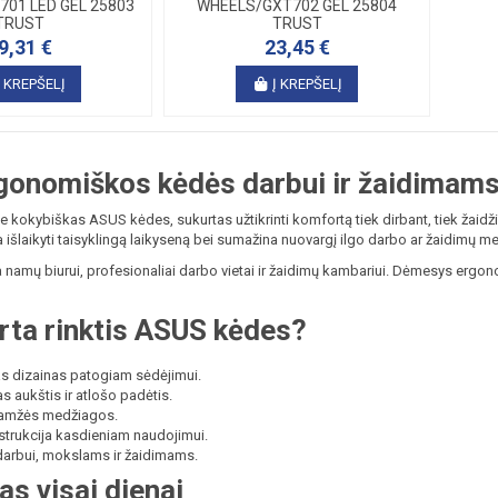
01 LED GEL 25803
WHEELS/GXT702 GEL 25804
TRUST
TRUST
9,31 €
23,45 €
Į KREPŠELĮ
Į KREPŠELĮ
gonomiškos kėdės darbui ir žaidimam
e kokybiškas ASUS kėdes, sukurtas užtikrinti komfortą tiek dirbant, tiek žaidž
 išlaikyti taisyklingą laikyseną bei sumažina nuovargį ilgo darbo ar žaidimų me
namų biurui, profesionaliai darbo vietai ir žaidimų kambariui. Dėmesys ergon
rta rinktis ASUS kėdes?
 dizainas patogiam sėdėjimui.
 aukštis ir atlošo padėtis.
lgaamžės medžiagos.
strukcija kasdieniam naudojimui.
 darbui, mokslams ir žaidimams.
s visai dienai