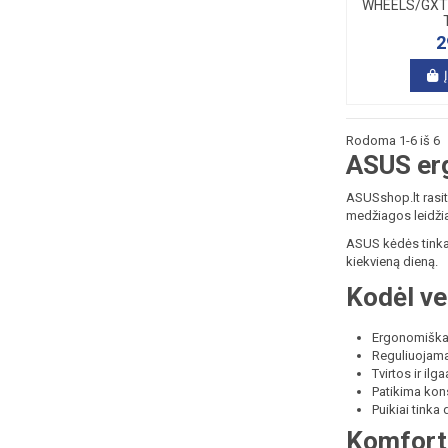
WHEELS/GXT7
2
Rodoma 1-6 iš 6
ASUS er
ASUSshop.lt rasit
medžiagos leidžia
ASUS kėdės tinka 
kiekvieną dieną.
Kodėl ve
Ergonomiškas
Reguliuojamas
Tvirtos ir i
Patikima kon
Puikiai tinka
Komforta