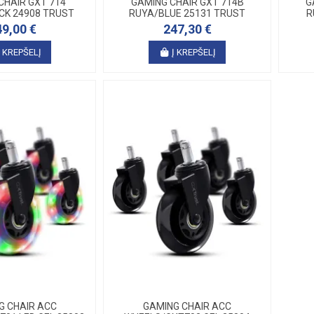
CHAIR GXT 714
GAMING CHAIR GXT 714B
G
CK 24908 TRUST
RUYA/BLUE 25131 TRUST
R
49,00 €
247,30 €
Į KREPŠELĮ
Į KREPŠELĮ
G CHAIR ACC
GAMING CHAIR ACC