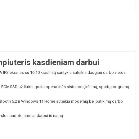
iuteris kasdieniam darbui
 ekranas su 16:10 kraštinių santykiu suteikia daugiau darbo vietos,
B PCIe SSD užtikrina greitą operacinės sistemos įkėlimą, spartų programų
uetooth 5.2 ir Windows 11 Home suteikia modernią bei patikimą darbo
erslo naudotojams ar darbui iš namų.