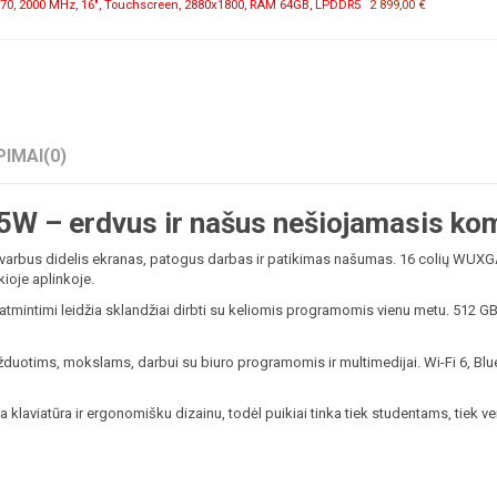
70, 2000 MHz, 16", Touchscreen, 2880x1800, RAM 64GB, LPDDR5
2 899,00 €
PIMAI
(0)
– erdvus ir našus nešiojamasis komp
s didelis ekranas, patogus darbas ir patikimas našumas. 16 colių WUXGA IPS
kioje aplinkoje.
atmintimi leidžia sklandžiai dirbti su keliomis programomis vienu metu. 512 G
žduotims, mokslams, darbui su biuro programomis ir multimedijai. Wi-Fi 6, Bl
laviatūra ir ergonomišku dizainu, todėl puikiai tinka tiek studentams, tiek v