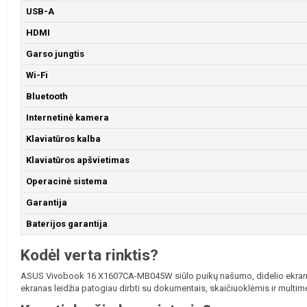
USB-A
HDMI
Garso jungtis
Wi-Fi
Bluetooth
Internetinė kamera
Klaviatūros kalba
Klaviatūros apšvietimas
Operacinė sistema
Garantija
Baterijos garantija
Kodėl verta rinktis?
ASUS Vivobook 16 X1607CA-MB045W siūlo puikų našumo, didelio ekrano ir 
ekranas leidžia patogiau dirbti su dokumentais, skaičiuoklėmis ir multime