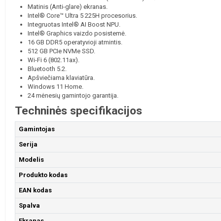
Matinis (Anti-glare) ekranas.
Intel® Core™ Ultra 5 225H procesorius.
Integruotas Intel® AI Boost NPU.
Intel® Graphics vaizdo posistemė.
16 GB DDR5 operatyvioji atmintis.
512 GB PCIe NVMe SSD.
Wi-Fi 6 (802.11ax).
Bluetooth 5.2.
Apšviečiama klaviatūra.
Windows 11 Home.
24 mėnesių gamintojo garantija.
Techninės specifikacijos
Gamintojas
Serija
Modelis
Produkto kodas
EAN kodas
Spalva
Ekranas