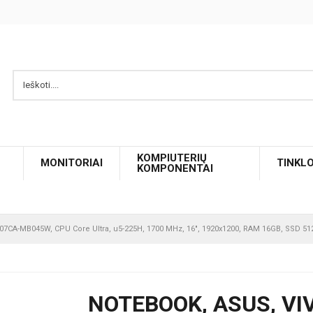
KOMPIUTERIŲ
MONITORIAI
TINKL
KOMPONENTAI
07CA-MB045W, CPU Core Ultra, u5-225H, 1700 MHz, 16", 1920x1200, RAM 16GB, SSD 512
NOTEBOOK, ASUS, VI