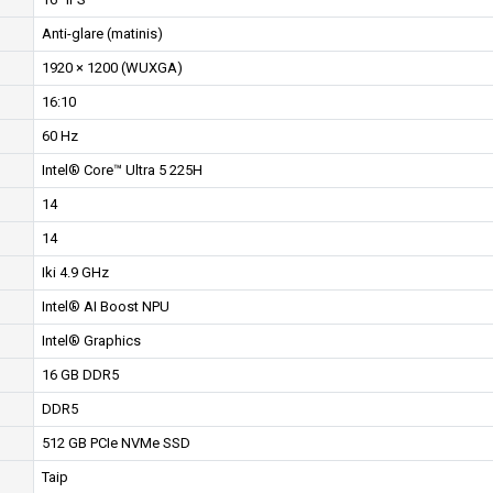
Anti-glare (matinis)
1920 × 1200 (WUXGA)
16:10
60 Hz
Intel® Core™ Ultra 5 225H
14
14
Iki 4.9 GHz
Intel® AI Boost NPU
Intel® Graphics
16 GB DDR5
DDR5
512 GB PCIe NVMe SSD
Taip