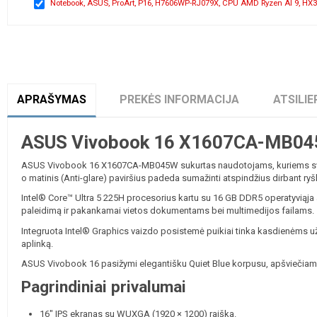
Notebook, ASUS, ProArt, P16, H7606WP-RJ079X, CPU AMD Ryzen AI 9, HX3
APRAŠYMAS
PREKĖS INFORMACIJA
ATSILIE
ASUS Vivobook 16 X1607CA-MB045W 
ASUS Vivobook 16 X1607CA-MB045W sukurtas naudotojams, kuriems svarbu
o matinis (Anti-glare) paviršius padeda sumažinti atspindžius dirbant ryš
Intel® Core™ Ultra 5 225H procesorius kartu su 16 GB DDR5 operatyviąja 
paleidimą ir pakankamai vietos dokumentams bei multimedijos failams.
Integruota Intel® Graphics vaizdo posistemė puikiai tinka kasdienėms u
aplinką.
ASUS Vivobook 16 pasižymi elegantišku Quiet Blue korpusu, apšviečiama k
Pagrindiniai privalumai
16" IPS ekranas su WUXGA (1920 × 1200) raiška.