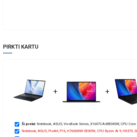
PIRKTI KARTU
+
+
Ši prekė:
Notebook, ASUS, VivoBook Series, X1607CA-MB045W, CPU Core Ul
Notebook, ASUS, ProArt, P16, H7606WW-SE009X, CPU Ryzen AI 9, HX370, 