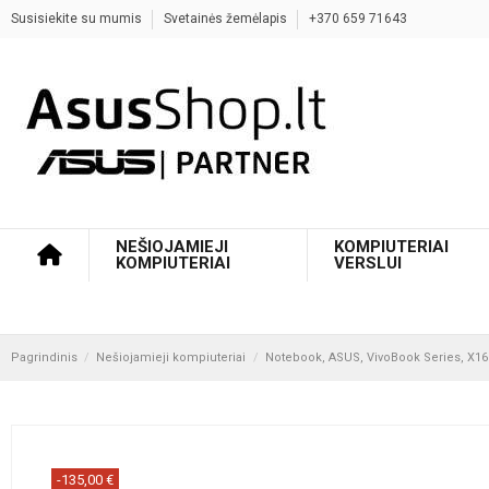
Susisiekite su mumis
Svetainės žemėlapis
+370 659 71643
NEŠIOJAMIEJI
KOMPIUTERIAI
KOMPIUTERIAI
VERSLUI
Pagrindinis
Nešiojamieji kompiuteriai
Notebook, ASUS, VivoBook Series, X16
-135,00 €