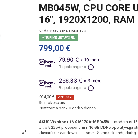
MB045W, CPU CORE U
16", 1920X1200, RAM
Kodas
90NB15A1-M001V0
TURIME LIETUVOJE.
799,00 €
79.90 €
x 10 mėn.
Be pabrangimo
266.33 €
x 3 mėn.
Be pabrangimo
934,00 €
-135,00 €
Su mokesčiais
Pristatoma per 2-3 darbo dienas
ASUS Vivobook 16 X1607CA-MB045W
– modernus 16 c
Ultra 5 225H procesoriumi ir 16 GB DDR5 operatyviąja at
klaviatūra ir Windows 11 Home užtikrina sklandų darbą,