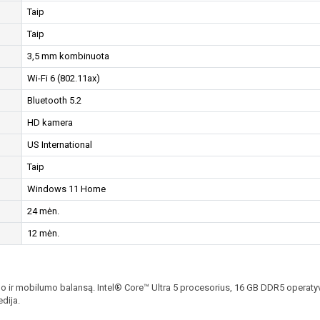
Taip
Taip
3,5 mm kombinuota
Wi-Fi 6 (802.11ax)
Bluetooth 5.2
HD kamera
US International
Taip
Windows 11 Home
24 mėn.
12 mėn.
mobilumo balansą. Intel® Core™ Ultra 5 procesorius, 16 GB DDR5 operatyvioji 
dija.