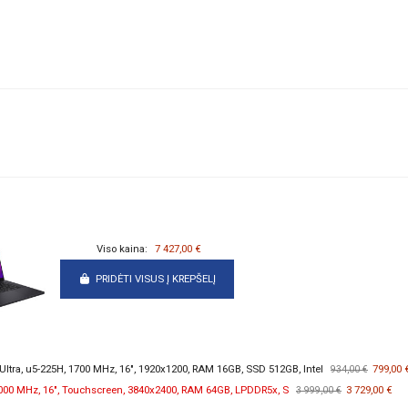
Viso kaina:
7 427,00 €
PRIDĖTI VISUS Į KREPŠELĮ
tra, u5-225H, 1700 MHz, 16", 1920x1200, RAM 16GB, SSD 512GB, Intel
799,00 
934,00 €
2000 MHz, 16", Touchscreen, 3840x2400, RAM 64GB, LPDDR5x, S
3 729,00 €
3 999,00 €