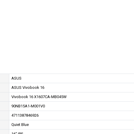
ASUS
ASUS Vivobook 16
Vivobook 16 X1607CA-MB045W
90NB15A1-M001V0
4711387846926
Quiet Blue
16" IPS