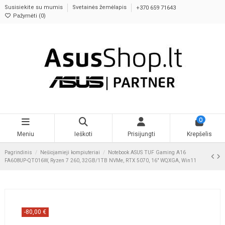
Susisiekite su mumis
Svetainės žemėlapis
+370 659 71643
Pažymėti (
0
)
0
Meniu
Ieškoti
Prisijungti
Krepšelis
Pagrindinis
Nešiojamieji kompiuteriai
Notebook ASUS TUF Gaming A16
FA608UP-QT016W, Ryzen 7 260, 32GB/1TB NVMe, RTX 5070, 16" WQXGA, Win11
-80,00 €