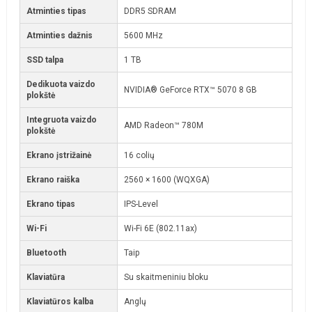
Atminties tipas
DDR5 SDRAM
Atminties dažnis
5600 MHz
SSD talpa
1 TB
Dedikuota vaizdo
NVIDIA® GeForce RTX™ 5070 8 GB
plokštė
Integruota vaizdo
AMD Radeon™ 780M
plokštė
Ekrano įstrižainė
16 colių
Ekrano raiška
2560 × 1600 (WQXGA)
Ekrano tipas
IPS-Level
Wi-Fi
Wi-Fi 6E (802.11ax)
Bluetooth
Taip
Klaviatūra
Su skaitmeniniu bloku
Klaviatūros kalba
Anglų