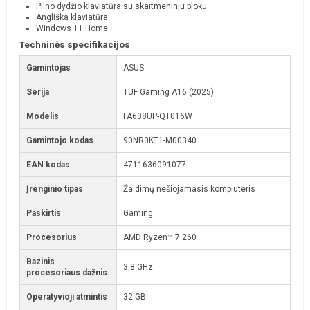
Pilno dydžio klaviatūra su skaitmeniniu bloku.
Angliška klaviatūra.
Windows 11 Home.
Techninės specifikacijos
Gamintojas
ASUS
Serija
TUF Gaming A16 (2025)
Modelis
FA608UP-QT016W
Gamintojo kodas
90NR0KT1-M00340
EAN kodas
4711636091077
Įrenginio tipas
Žaidimų nešiojamasis kompiuteris
Paskirtis
Gaming
Procesorius
AMD Ryzen™ 7 260
Bazinis
3,8 GHz
procesoriaus dažnis
Operatyvioji atmintis
32 GB