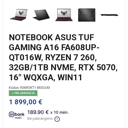
NOTEBOOK ASUS TUF
GAMING A16 FA608UP-
QT016W, RYZEN 7 260,
32GB/1TB NVME, RTX 5070,
16" WQXGA, WIN11
Kodas
90NR0KT1-M00340
YRA SANDĖLYJE
1 899,00 €
189.90 €
x 10 mėn.
Be pabrangimo