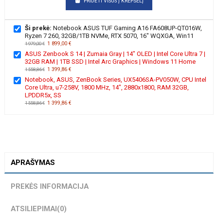
PRIDĖTI VISUS Į KREPŠELĮ
Ši prekė:
Notebook ASUS TUF Gaming A16 FA608UP-QT016W,
Ryzen 7 260, 32GB/1TB NVMe, RTX 5070, 16" WQXGA, Win11
1 899,00 €
1 979,00 €
ASUS Zenbook S 14 | Zumaia Gray | 14" OLED | Intel Core Ultra 7 |
32GB RAM | 1TB SSD | Intel Arc Graphics | Windows 11 Home
1 399,86 €
1 558,86 €
Notebook, ASUS, ZenBook Series, UX5406SA-PV050W, CPU Intel
Core Ultra, u7-258V, 1800 MHz, 14", 2880x1800, RAM 32GB,
LPDDR5x, SS
1 399,86 €
1 558,86 €
APRAŠYMAS
PREKĖS INFORMACIJA
ATSILIEPIMAI
(0)