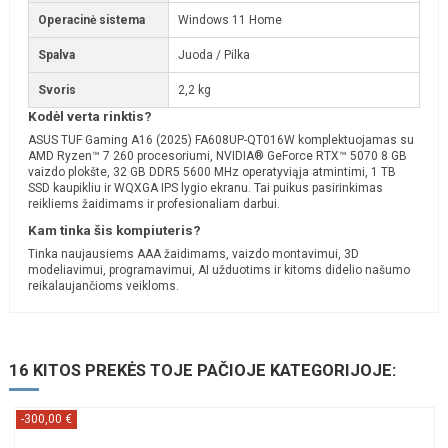
Operacinė sistema
Windows 11 Home
Spalva
Juoda / Pilka
Svoris
2,2 kg
Kodėl verta rinktis?
ASUS TUF Gaming A16 (2025) FA608UP-QT016W komplektuojamas su
AMD Ryzen™ 7 260 procesoriumi, NVIDIA® GeForce RTX™ 5070 8 GB
vaizdo plokšte, 32 GB DDR5 5600 MHz operatyviąja atmintimi, 1 TB
SSD kaupikliu ir WQXGA IPS lygio ekranu. Tai puikus pasirinkimas
reikliems žaidimams ir profesionaliam darbui.
Kam tinka šis kompiuteris?
Tinka naujausiems AAA žaidimams, vaizdo montavimui, 3D
modeliavimui, programavimui, AI užduotims ir kitoms didelio našumo
reikalaujančioms veikloms.
16 KITOS PREKĖS TOJE PAČIOJE KATEGORIJOJE:
-300,00 €