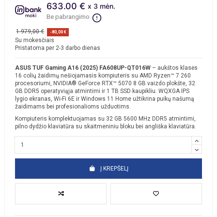
633.00 €
x 3 mėn.
Be pabrangimo
1 979,00 €
-80,00 €
Su mokesčiais
Pristatoma per 2-3 darbo dienas
ASUS TUF Gaming A16 (2025) FA608UP-QT016W
– aukštos klasės
16 colių žaidimų nešiojamasis kompiuteris su AMD Ryzen™ 7 260
procesoriumi, NVIDIA® GeForce RTX™ 5070 8 GB vaizdo plokšte, 32
GB DDR5 operatyviąja atmintimi ir 1 TB SSD kaupikliu. WQXGA IPS
lygio ekranas, Wi-Fi 6E ir Windows 11 Home užtikrina puikų našumą
žaidimams bei profesionalioms užduotims.
Kompiuteris komplektuojamas su 32 GB 5600 MHz DDR5 atmintimi,
pilno dydžio klaviatūra su skaitmeniniu bloku bei angliška klaviatūra.
Į KREPŠELĮ