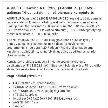
ASUS TUF Gaming A16 (2025) FA608UP-QT016W –
galingas 16 colių žaidimų nešiojamasis kompiuteris
ASUS TUF Gaming A16 (2025) FA608UP-QT016W
skirtas žaidėjams ir
profesionalams, kuriems reikalingas didelis našumas. Kompiuteryje
naudojamas AMD Ryzen™ 7 260 procesorius, NVIDIA® GeForce RTX™
5070 vaizdo plokštė su 8 GB vaizdo atmintimi, 32 GB DDR5 operatyvioji
atmintis bei spartus 1 TB SSD kaupiklis.
16 colių WQXGA (2560 × 1600) IPS lygio ekranas suteikia ryškų ir
detalų vaizdą tiek žaidimuose, tiek dirbant su kūrybinėmis
programomis. Integruota AMD Radeon™ 780M grafika naudojama
kasdienėms užduotims, kai nereikalingas visas dedikuotos vaizdo
plokštės našumas.
Kompiuteryje įdiegta Windows 11 Home operacinė sistema,
palaikomas Wi-Fi 6E (802.11ax) ir Bluetooth belaidis ryšys. Pilno dydžio
klaviatūra su skaitmeniniu bloku leidžia patogiai dirbti ir žaisti.
Pagrindiniai privalumai
AMD Ryzen™ 7 260 procesorius.
NVIDIA® GeForce RTX™ 5070 8 GB vaizdo plokštė.
32 GB DDR5 5600 MHz operatyvioji atmintis.
1 TB SSD kaupiklis.
16 colių WQXGA (2560 × 1600) IPS lygio ekranas.
Wi-Fi 6E (802.11ax).
Bluetooth.