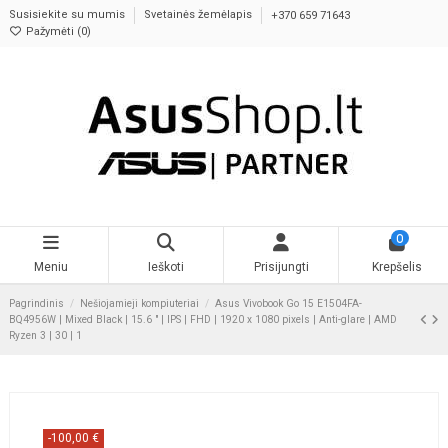
Susisiekite su mumis
Svetainės žemėlapis
+370 659 71643
Pažymėti (
0
)
0
Meniu
Ieškoti
Prisijungti
Krepšelis
Pagrindinis
Nešiojamieji kompiuteriai
Asus Vivobook Go 15 E1504FA-
BQ4956W | Mixed Black | 15.6 " | IPS | FHD | 1920 x 1080 pixels | Anti-glare | AMD
Ryzen 3 | 30 | 1
-100,00 €