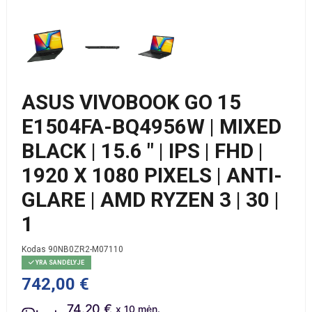
ASUS VIVOBOOK GO 15
E1504FA-BQ4956W | MIXED
BLACK | 15.6 " | IPS | FHD |
1920 X 1080 PIXELS | ANTI-
GLARE | AMD RYZEN 3 | 30 |
1
Kodas
90NB0ZR2-M07110
YRA SANDĖLYJE
742,00 €
74.20 €
x 10 mėn.