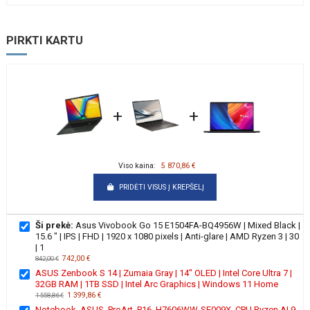
PIRKTI KARTU
+
+
Viso kaina:
5 870,86 €
PRIDĖTI VISUS Į KREPŠELĮ
Ši prekė:
Asus Vivobook Go 15 E1504FA-BQ4956W | Mixed Black |
15.6 " | IPS | FHD | 1920 x 1080 pixels | Anti-glare | AMD Ryzen 3 | 30
| 1
742,00 €
842,00 €
ASUS Zenbook S 14 | Zumaia Gray | 14" OLED | Intel Core Ultra 7 |
32GB RAM | 1TB SSD | Intel Arc Graphics | Windows 11 Home
1 399,86 €
1 558,86 €
Notebook, ASUS, ProArt, P16, H7606WW-SE009X, CPU Ryzen AI 9,