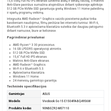
15,6 colių Full HD IPS ekranas užtikrina aiškų ir detalų vaizdą, o matinis
Anti-Glare paviršius sumažina atspindžius dirbant ryškesnėje aplinkoje.
512 GB PCIe NVMe SSD garantuoja greitą Windows 11 Home paleidimą
ir spartų programų veikimą.
Integruota AMD Radeon™ Graphics vaizdo posistemė puikiai tinka
kasdieniam naudojimui, filmų peržiūrai bei interneto turiniui. Wi-Fi 6,
Bluetooth 5.3 ir apšviečiama klaviatūra suteikia dar daugiau patogumo
dirbant namuose, biure ar kelionėse.
Pagrindiniai privalumai
AMD Ryzen™ 3 30 procesorius.
16 GB LPDDR5 operatyvioji atmintis.
512 GB PCIe NVMe SSD.
15,6" Full HD IPS ekranas.
Matinis Anti-Glare ekranas.
AMD Radeon™ Graphics.
Wi-Fi 6 ir Bluetooth 5.3.
Apšviečiama klaviatūra.
Windows 11 Home.
24 mėnesių gamintojo garantija.
Techninės specifikacijos
Gamintojas
ASUS
Modelis
Vivobook Go 15 E1504FA-BQ4956W
Produkto kodas
90NB0ZR2-M07110