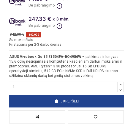
Be pabrangimo
247.33 €
x 3 mėn.
Be pabrangimo
842,00 €
-100,00 €
Su mokesčiais
Pristatoma per 2-3 darbo dienas
ASUS Vivobook Go 15 E1504FA-BQ4956W
– patikimas ir lengvas
15,6 colių nešiojamasis kompiuteris kasdieniam darbui, mokslams ir
pramogoms. AMD Ryzen™ 3 30 procesorius, 16 GB LPDDR5
operatyvioji atmintis, 512 GB PCIe NVMe SSD ir Full HD IPS ekranas
užtikrina sklandų darbą bei greitą sistemos veikimą.
Į KREPŠELĮ