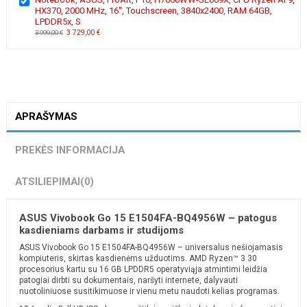
HX370, 2000 MHz, 16", Touchscreen, 3840x2400, RAM 64GB,
LPDDR5x, S
3 729,00 €
3 999,00 €
APRAŠYMAS
PREKĖS INFORMACIJA
ATSILIEPIMAI
(0)
ASUS Vivobook Go 15 E1504FA-BQ4956W – patogus
kasdieniams darbams ir studijoms
ASUS Vivobook Go 15 E1504FA-BQ4956W – universalus nešiojamasis
kompiuteris, skirtas kasdienėms užduotims. AMD Ryzen™ 3 30
procesorius kartu su 16 GB LPDDR5 operatyviąja atmintimi leidžia
patogiai dirbti su dokumentais, naršyti internete, dalyvauti
nuotoliniuose susitikimuose ir vienu metu naudoti kelias programas.