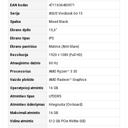
EAN kodas
4711636483971
Serija
ASUS Vivobook Go 15
Spalva
Mixed Black
Ekrano dydis
15,6"
Ekrano tipas
IPS
Ekrano paviršius
Matinis (Anti-Glare)
Rezoliucija
1920 × 1080 (Full HD)
Atnaujinimo dažnis
60 Hz
Procesorius
AMD Ryzen™ 3 30
Vaizdo plokštė
AMD Radeon™ Graphics
Operatyvioji atmintis
16 GB
Atminties tipas
LPDDR5
Atminties išdėstymas
Integruota (On-board)
Maksimali atmintis
16 GB
Vidinė atmintis
512 GB PCIe NVMe SSD