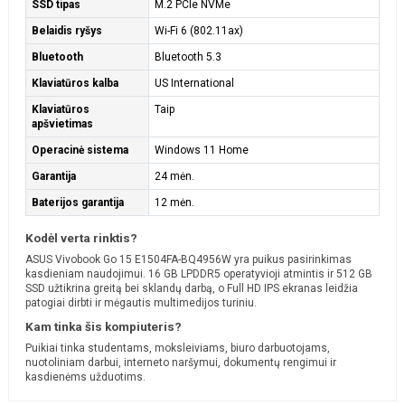
SSD tipas
M.2 PCIe NVMe
Belaidis ryšys
Wi-Fi 6 (802.11ax)
Bluetooth
Bluetooth 5.3
Klaviatūros kalba
US International
Klaviatūros
Taip
apšvietimas
Operacinė sistema
Windows 11 Home
Garantija
24 mėn.
Baterijos garantija
12 mėn.
Kodėl verta rinktis?
ASUS Vivobook Go 15 E1504FA-BQ4956W yra puikus pasirinkimas
kasdieniam naudojimui. 16 GB LPDDR5 operatyvioji atmintis ir 512 GB
SSD užtikrina greitą bei sklandų darbą, o Full HD IPS ekranas leidžia
patogiai dirbti ir mėgautis multimedijos turiniu.
Kam tinka šis kompiuteris?
Puikiai tinka studentams, moksleiviams, biuro darbuotojams,
nuotoliniam darbui, interneto naršymui, dokumentų rengimui ir
kasdienėms užduotims.