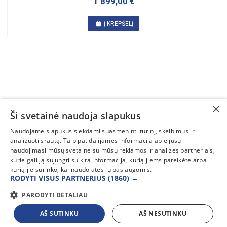
1 899,00 €
Į KREPŠELĮ
×
Ši svetainė naudoja slapukus
SUSISIEKITE
Naudojame slapukus siekdami suasmeninti turinį, skelbimus ir
analizuoti srautą. Taip pat dalijamės informacija apie jūsų
INFORMACIJA
naudojimąsi mūsų svetaine su mūsų reklamos ir analizės partneriais,
kurie gali ją sujungti su kita informacija, kurią jiems pateikėte arba
PAGALBA
kurią jie surinko, kai naudojatės jų paslaugomis.
RODYTI VISUS PARTNERIUS
(1860) →
PARODYTI DETALIAU
AŠ SUTINKU
AŠ NESUTINKU