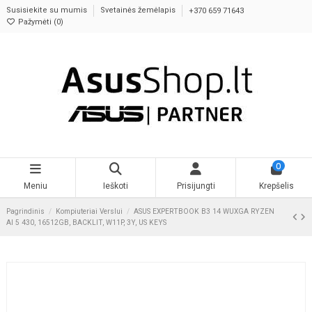
Susisiekite su mumis
Svetainės žemėlapis
+370 659 71643
Pažymėti (
0
)
0
Meniu
Ieškoti
Prisijungti
Krepšelis
Pagrindinis
Kompiuteriai Verslui
ASUS EXPERTBOOK B3 14 WUXGA RYZEN
AI 5 430, 16512GB, BACKLIT, W11P, 3Y, US KEYS