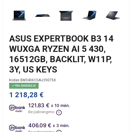
ASUS EXPERTBOOK B3 14
WUXGA RYZEN AI 5 430,
16512GB, BACKLIT, W11P,
3Y, US KEYS
Kodas
BM3406CGA-LY0075X
YRA SANDĖLYJE
1 218,28 €
121.83 €
x 10 mėn.
Be pabrangimo
406.09 €
x 3 mėn.
Be pabrangimo