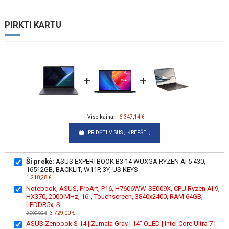
PIRKTI KARTU
+
+
Viso kaina:
6 347,14 €
PRIDĖTI VISUS Į KREPŠELĮ
Ši prekė:
ASUS EXPERTBOOK B3 14 WUXGA RYZEN AI 5 430,
16512GB, BACKLIT, W11P, 3Y, US KEYS
1 218,28 €
Notebook, ASUS, ProArt, P16, H7606WW-SE009X, CPU Ryzen AI 9,
HX370, 2000 MHz, 16", Touchscreen, 3840x2400, RAM 64GB,
LPDDR5x, S
3 729,00 €
3 999,00 €
ASUS Zenbook S 14 | Zumaia Gray | 14" OLED | Intel Core Ultra 7 |