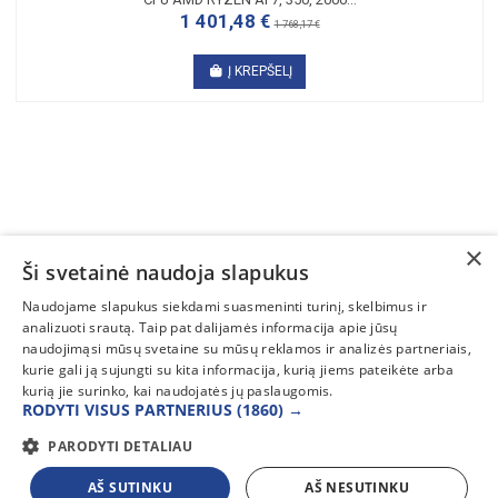
1 401,48 €
1 768,17 €
Į KREPŠELĮ
×
Ši svetainė naudoja slapukus
SUSISIEKITE
Naudojame slapukus siekdami suasmeninti turinį, skelbimus ir
analizuoti srautą. Taip pat dalijamės informacija apie jūsų
INFORMACIJA
naudojimąsi mūsų svetaine su mūsų reklamos ir analizės partneriais,
kurie gali ją sujungti su kita informacija, kurią jiems pateikėte arba
PAGALBA
kurią jie surinko, kai naudojatės jų paslaugomis.
RODYTI VISUS PARTNERIUS
(1860) →
PARODYTI DETALIAU
AŠ SUTINKU
AŠ NESUTINKU