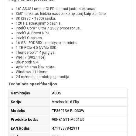
16" ASUS Lumina OLED lietimui jautrus ekranas.
360° lankstas leidžia naudoti kompiuterį kaip planšetę.
3K (2880 × 1800) raiška.
120 Hz atnaujinimo dažnis.
Intel® Core™ Ultra 7 256V procesorius.
Intel® AI Boost NPU.
Intel® Graphics.
16 GB LPDDR5X operatyvioji atmintis.
1 TB PCIe 4.0 NVMe SSD.
Thunderbolt™ 4 jungtys.
Wi-Fi 7 (802.11be).
Bluetooth 5.4.
Apšviečiama klaviatūra.
Windows 11 Home.
24 mėnesių gamintojo garantija.
Techninės specifikacijos
Gamintojas
ASUS
Serija
Vivobook 16 Flip
Modelis
TP3607SA-RJ033W
Produkto kodas
90NB1511-M001U0
EAN kodas
4711387842911