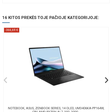
16 KITOS PREKĖS TOJE PAČIOJE KATEGORIJOJE:
-366,69 €
NOTEBOOK, ASUS, ZENBOOK SERIES, 14 OLED, UM3406KA-PP164W,
CPU AMD RYZEN AI 7, 350, 2000...