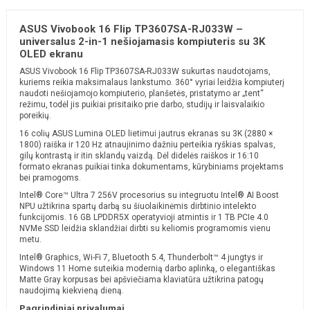
ASUS Vivobook 16 Flip TP3607SA-RJ033W –
universalus 2-in-1 nešiojamasis kompiuteris su 3K
OLED ekranu
ASUS Vivobook 16 Flip TP3607SA-RJ033W sukurtas naudotojams,
kuriems reikia maksimalaus lankstumo. 360° vyriai leidžia kompiuterį
naudoti nešiojamojo kompiuterio, planšetės, pristatymo ar „tent“
režimu, todėl jis puikiai prisitaiko prie darbo, studijų ir laisvalaikio
poreikių.
16 colių ASUS Lumina OLED lietimui jautrus ekranas su 3K (2880 ×
1800) raiška ir 120 Hz atnaujinimo dažniu perteikia ryškias spalvas,
gilų kontrastą ir itin sklandų vaizdą. Dėl didelės raiškos ir 16:10
formato ekranas puikiai tinka dokumentams, kūrybiniams projektams
bei pramogoms.
Intel® Core™ Ultra 7 256V procesorius su integruotu Intel® AI Boost
NPU užtikrina spartų darbą su šiuolaikinėmis dirbtinio intelekto
funkcijomis. 16 GB LPDDR5X operatyvioji atmintis ir 1 TB PCIe 4.0
NVMe SSD leidžia sklandžiai dirbti su keliomis programomis vienu
metu.
Intel® Graphics, Wi-Fi 7, Bluetooth 5.4, Thunderbolt™ 4 jungtys ir
Windows 11 Home suteikia modernią darbo aplinką, o elegantiškas
Matte Gray korpusas bei apšviečiama klaviatūra užtikrina patogų
naudojimą kiekvieną dieną.
Pagrindiniai privalumai