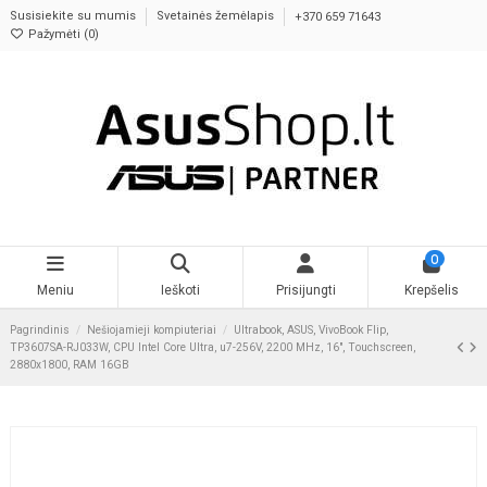
Susisiekite su mumis
Svetainės žemėlapis
+370 659 71643
Pažymėti (
0
)
0
Meniu
Ieškoti
Prisijungti
Krepšelis
Pagrindinis
Nešiojamieji kompiuteriai
Ultrabook, ASUS, VivoBook Flip,
TP3607SA-RJ033W, CPU Intel Core Ultra, u7-256V, 2200 MHz, 16", Touchscreen,
2880x1800, RAM 16GB