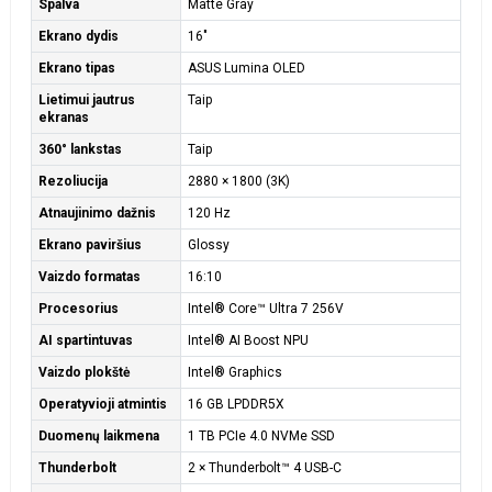
Spalva
Matte Gray
Ekrano dydis
16"
Ekrano tipas
ASUS Lumina OLED
Lietimui jautrus
Taip
ekranas
360° lankstas
Taip
Rezoliucija
2880 × 1800 (3K)
Atnaujinimo dažnis
120 Hz
Ekrano paviršius
Glossy
Vaizdo formatas
16:10
Procesorius
Intel® Core™ Ultra 7 256V
AI spartintuvas
Intel® AI Boost NPU
Vaizdo plokštė
Intel® Graphics
Operatyvioji atmintis
16 GB LPDDR5X
Duomenų laikmena
1 TB PCIe 4.0 NVMe SSD
Thunderbolt
2 × Thunderbolt™ 4 USB-C