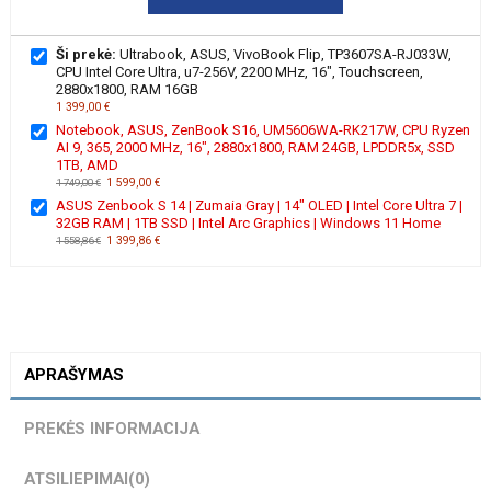
Ši prekė:
Ultrabook, ASUS, VivoBook Flip, TP3607SA-RJ033W,
CPU Intel Core Ultra, u7-256V, 2200 MHz, 16", Touchscreen,
2880x1800, RAM 16GB
1 399,00 €
Notebook, ASUS, ZenBook S16, UM5606WA-RK217W, CPU Ryzen
AI 9, 365, 2000 MHz, 16", 2880x1800, RAM 24GB, LPDDR5x, SSD
1TB, AMD
1 599,00 €
1 749,00 €
ASUS Zenbook S 14 | Zumaia Gray | 14" OLED | Intel Core Ultra 7 |
32GB RAM | 1TB SSD | Intel Arc Graphics | Windows 11 Home
1 399,86 €
1 558,86 €
APRAŠYMAS
PREKĖS INFORMACIJA
ATSILIEPIMAI
(0)