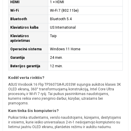
HDMI
1 × HDMI
Wi-Fi
Wi-Fi 7 (802.11be)
Bluetooth
Bluetooth 5.4
Klaviatūros kalba
US International
Klaviatūros
Taip
apšvietimas
Operacinė sistema
Windows 11 Home
Garantija
24 mėn.
Baterijos garantija
12 mėn.
Kodėl verta rinktis?
ASUS Vivobook 16 Flip TP3607SA-RJ033W sujungia aukštos klasės 3K
OLED ekraną, 360° transformuojamą konstrukciją, Intel Core Ultra
procesorių ir Wi-Fi 7 ryšį. Tai puikus pasirinkimas naudotojams,
kuriems reikia vieno įrenginio darbui, kūrybai, užrašams bei
pramogoms.
Kam tinka šis kompiuteris?
Puikiai tinka studentams, verslo naudotojams, kūrėjams, dėstytojams
ir visiems, kurie ieško universalaus 2-in-1 nešiojamojo kompiuterio su
lietimui jautriu OLED ekranu, planšetės režimu ir aukštu našumu.