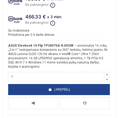
Be pabrangimo
466.33 €
x 3 mėn.
Be pabrangimo
Su mokesčiais
Pristatoma per 2-3 darbo dienas
ASUS Vivobook 16 Flip TP3607SA-RJ033W
– universalus 16 colių
„2-in-1“ nešiojamasis kompiuteris su 360° lankstu, lietimui jautriu 3K
ASUS Lumina OLED 120 Hz ekranu ir Intel® Core™ Ultra 7 256V
procesoriumi. 16 GB LPDDR5X operatyvioji atmintis, 1 TB PCIe 4.0
SSD, Wi-Fi 7 ir Windows 11 Home suteikia puikų našumą darbui,
kūrybai ir pramogoms.
Į KREPŠELĮ