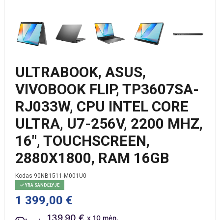
ULTRABOOK, ASUS,
VIVOBOOK FLIP, TP3607SA-
RJ033W, CPU INTEL CORE
ULTRA, U7-256V, 2200 MHZ,
16", TOUCHSCREEN,
2880X1800, RAM 16GB
Kodas
90NB1511-M001U0
YRA SANDĖLYJE
1 399,00 €
139.90 €
x 10 mėn.