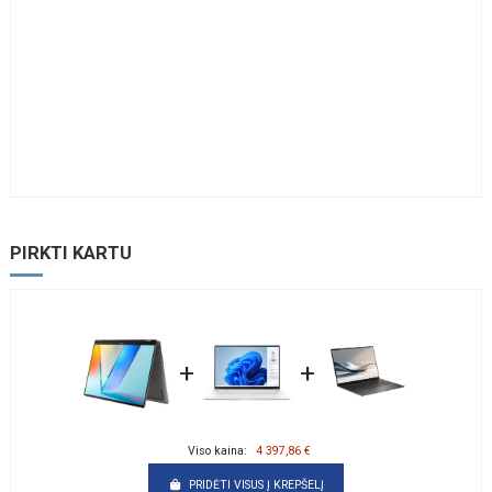
PIRKTI KARTU
+
+
Viso kaina:
4 397,86 €
PRIDĖTI VISUS Į KREPŠELĮ