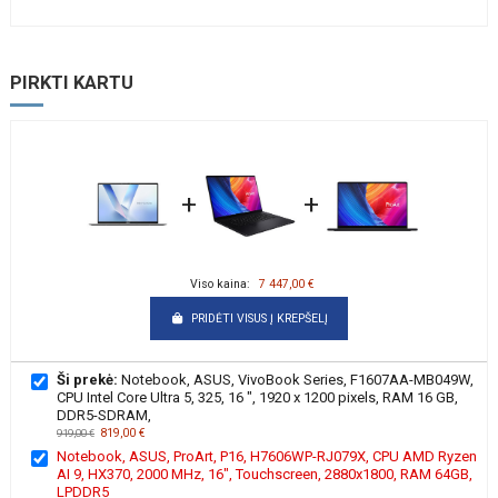
PIRKTI KARTU
+
+
Viso kaina:
7 447,00 €
PRIDĖTI VISUS Į KREPŠELĮ
Ši prekė:
Notebook, ASUS, VivoBook Series, F1607AA-MB049W,
CPU Intel Core Ultra 5, 325, 16 ", 1920 x 1200 pixels, RAM 16 GB,
DDR5-SDRAM,
819,00 €
919,00 €
Notebook, ASUS, ProArt, P16, H7606WP-RJ079X, CPU AMD Ryzen
AI 9, HX370, 2000 MHz, 16", Touchscreen, 2880x1800, RAM 64GB,
LPDDR5