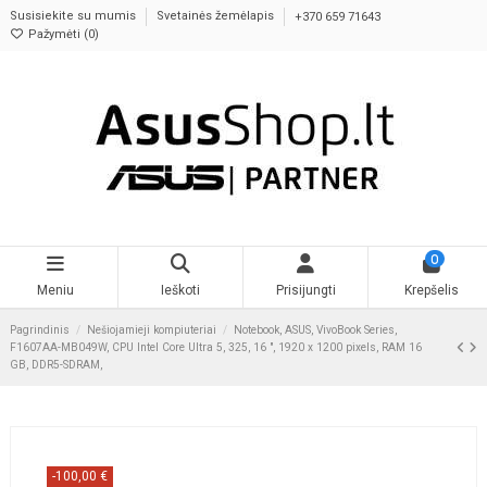
Susisiekite su mumis
Svetainės žemėlapis
+370 659 71643
Pažymėti (
0
)
0
Meniu
Ieškoti
Prisijungti
Krepšelis
Pagrindinis
Nešiojamieji kompiuteriai
Notebook, ASUS, VivoBook Series,
F1607AA-MB049W, CPU Intel Core Ultra 5, 325, 16 ", 1920 x 1200 pixels, RAM 16
GB, DDR5-SDRAM,
-100,00 €