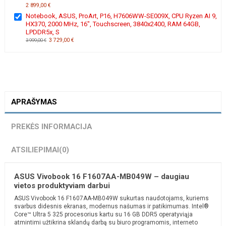
2 899,00 €
Notebook, ASUS, ProArt, P16, H7606WW-SE009X, CPU Ryzen AI 9,
HX370, 2000 MHz, 16", Touchscreen, 3840x2400, RAM 64GB,
LPDDR5x, S
3 729,00 €
3 999,00 €
APRAŠYMAS
PREKĖS INFORMACIJA
ATSILIEPIMAI
(0)
ASUS Vivobook 16 F1607AA-MB049W – daugiau
vietos produktyviam darbui
ASUS Vivobook 16 F1607AA-MB049W sukurtas naudotojams, kuriems
svarbus didesnis ekranas, modernus našumas ir patikimumas. Intel®
Core™ Ultra 5 325 procesorius kartu su 16 GB DDR5 operatyviąja
atmintimi užtikrina sklandų darbą su biuro programomis, interneto