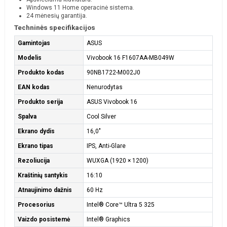
Windows 11 Home operacinė sistema.
24 mėnesių garantija.
Techninės specifikacijos
Gamintojas
ASUS
Modelis
Vivobook 16 F1607AA-MB049W
Produkto kodas
90NB1722-M002J0
EAN kodas
Nenurodytas
Produkto serija
ASUS Vivobook 16
Spalva
Cool Silver
Ekrano dydis
16,0"
Ekrano tipas
IPS, Anti-Glare
Rezoliucija
WUXGA (1920 × 1200)
Kraštinių santykis
16:10
Atnaujinimo dažnis
60 Hz
Procesorius
Intel® Core™ Ultra 5 325
Vaizdo posistemė
Intel® Graphics