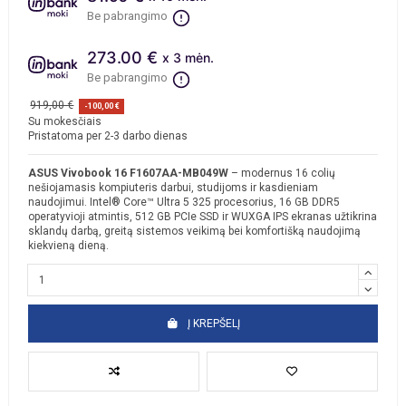
Be pabrangimo
273.00 €
x 3 mėn.
Be pabrangimo
919,00 €
-100,00 €
Su mokesčiais
Pristatoma per 2-3 darbo dienas
ASUS Vivobook 16 F1607AA-MB049W
– modernus 16 colių
nešiojamasis kompiuteris darbui, studijoms ir kasdieniam
naudojimui. Intel® Core™ Ultra 5 325 procesorius, 16 GB DDR5
operatyvioji atmintis, 512 GB PCIe SSD ir WUXGA IPS ekranas užtikrina
sklandų darbą, greitą sistemos veikimą bei komfortišką naudojimą
kiekvieną dieną.
Į KREPŠELĮ