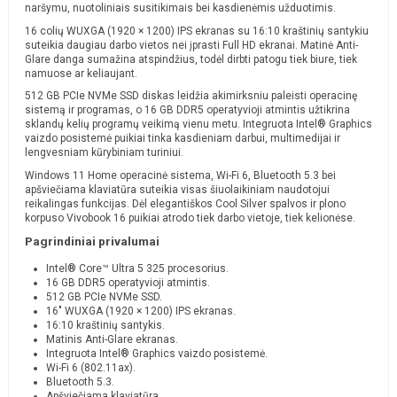
naršymu, nuotoliniais susitikimais bei kasdienėmis užduotimis.
16 colių WUXGA (1920 × 1200) IPS ekranas su 16:10 kraštinių santykiu
suteikia daugiau darbo vietos nei įprasti Full HD ekranai. Matinė Anti-
Glare danga sumažina atspindžius, todėl dirbti patogu tiek biure, tiek
namuose ar keliaujant.
512 GB PCIe NVMe SSD diskas leidžia akimirksniu paleisti operacinę
sistemą ir programas, o 16 GB DDR5 operatyvioji atmintis užtikrina
sklandų kelių programų veikimą vienu metu. Integruota Intel® Graphics
vaizdo posistemė puikiai tinka kasdieniam darbui, multimedijai ir
lengvesniam kūrybiniam turiniui.
Windows 11 Home operacinė sistema, Wi-Fi 6, Bluetooth 5.3 bei
apšviečiama klaviatūra suteikia visas šiuolaikiniam naudotojui
reikalingas funkcijas. Dėl elegantiškos Cool Silver spalvos ir plono
korpuso Vivobook 16 puikiai atrodo tiek darbo vietoje, tiek kelionėse.
Pagrindiniai privalumai
Intel® Core™ Ultra 5 325 procesorius.
16 GB DDR5 operatyvioji atmintis.
512 GB PCIe NVMe SSD.
16" WUXGA (1920 × 1200) IPS ekranas.
16:10 kraštinių santykis.
Matinis Anti-Glare ekranas.
Integruota Intel® Graphics vaizdo posistemė.
Wi-Fi 6 (802.11ax).
Bluetooth 5.3.
Apšviečiama klaviatūra.