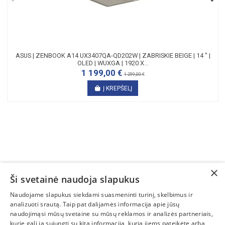
ASUS | ZENBOOK A14 UX3407QA-QD202W | ZABRISKIE BEIGE | 14 " |
OLED | WUXGA | 1920 X...
1 199,00 €
1 299,00 €
Į KREPŠELĮ
×
Ši svetainė naudoja slapukus
SUSISIEKITE
Naudojame slapukus siekdami suasmeninti turinį, skelbimus ir
analizuoti srautą. Taip pat dalijamės informacija apie jūsų
INFORMACIJA
naudojimąsi mūsų svetaine su mūsų reklamos ir analizės partneriais,
kurie gali ją sujungti su kita informacija, kurią jiems pateikėte arba