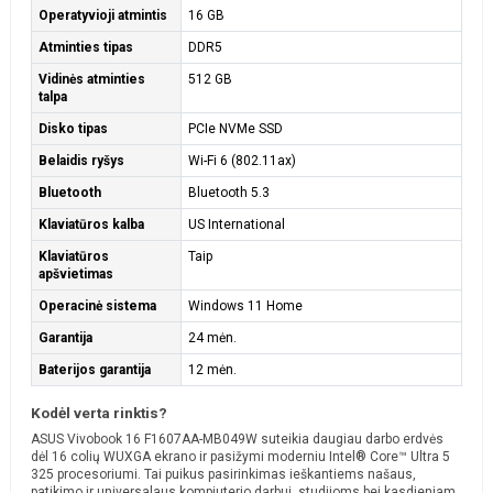
Operatyvioji atmintis
16 GB
Atminties tipas
DDR5
Vidinės atminties
512 GB
talpa
Disko tipas
PCIe NVMe SSD
Belaidis ryšys
Wi-Fi 6 (802.11ax)
Bluetooth
Bluetooth 5.3
Klaviatūros kalba
US International
Klaviatūros
Taip
apšvietimas
Operacinė sistema
Windows 11 Home
Garantija
24 mėn.
Baterijos garantija
12 mėn.
Kodėl verta rinktis?
ASUS Vivobook 16 F1607AA-MB049W suteikia daugiau darbo erdvės
dėl 16 colių WUXGA ekrano ir pasižymi moderniu Intel® Core™ Ultra 5
325 procesoriumi. Tai puikus pasirinkimas ieškantiems našaus,
patikimo ir universalaus kompiuterio darbui, studijoms bei kasdieniam