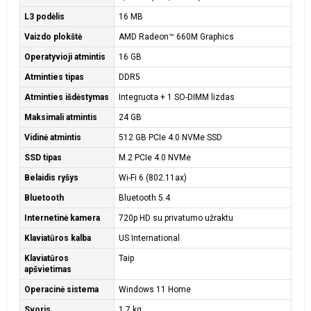
L3 podėlis
16 MB
Vaizdo plokštė
AMD Radeon™ 660M Graphics
Operatyvioji atmintis
16 GB
Atminties tipas
DDR5
Atminties išdėstymas
Integruota + 1 SO-DIMM lizdas
Maksimali atmintis
24 GB
Vidinė atmintis
512 GB PCIe 4.0 NVMe SSD
SSD tipas
M.2 PCIe 4.0 NVMe
Belaidis ryšys
Wi-Fi 6 (802.11ax)
Bluetooth
Bluetooth 5.4
Internetinė kamera
720p HD su privatumo užraktu
Klaviatūros kalba
US International
Klaviatūros
Taip
apšvietimas
Operacinė sistema
Windows 11 Home
Svoris
1,7 kg