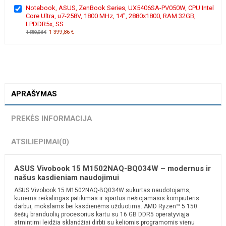
Notebook, ASUS, ZenBook Series, UX5406SA-PV050W, CPU Intel
Core Ultra, u7-258V, 1800 MHz, 14", 2880x1800, RAM 32GB,
LPDDR5x, SS
1 399,86 €
1 558,86 €
APRAŠYMAS
PREKĖS INFORMACIJA
ATSILIEPIMAI
(0)
ASUS Vivobook 15 M1502NAQ-BQ034W – modernus ir
našus kasdieniam naudojimui
ASUS Vivobook 15 M1502NAQ-BQ034W sukurtas naudotojams,
kuriems reikalingas patikimas ir spartus nešiojamasis kompiuteris
darbui, mokslams bei kasdienėms užduotims. AMD Ryzen™ 5 150
šešių branduolių procesorius kartu su 16 GB DDR5 operatyviąja
atmintimi leidžia sklandžiai dirbti su keliomis programomis vienu