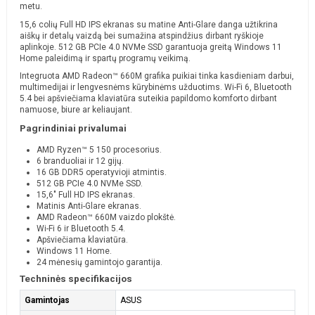
metu.
15,6 colių Full HD IPS ekranas su matine Anti-Glare danga užtikrina
aiškų ir detalų vaizdą bei sumažina atspindžius dirbant ryškioje
aplinkoje. 512 GB PCIe 4.0 NVMe SSD garantuoja greitą Windows 11
Home paleidimą ir spartų programų veikimą.
Integruota AMD Radeon™ 660M grafika puikiai tinka kasdieniam darbui,
multimedijai ir lengvesnėms kūrybinėms užduotims. Wi-Fi 6, Bluetooth
5.4 bei apšviečiama klaviatūra suteikia papildomo komforto dirbant
namuose, biure ar keliaujant.
Pagrindiniai privalumai
AMD Ryzen™ 5 150 procesorius.
6 branduoliai ir 12 gijų.
16 GB DDR5 operatyvioji atmintis.
512 GB PCIe 4.0 NVMe SSD.
15,6" Full HD IPS ekranas.
Matinis Anti-Glare ekranas.
AMD Radeon™ 660M vaizdo plokštė.
Wi-Fi 6 ir Bluetooth 5.4.
Apšviečiama klaviatūra.
Windows 11 Home.
24 mėnesių gamintojo garantija.
Techninės specifikacijos
Gamintojas
ASUS