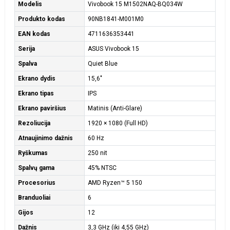
Modelis
Vivobook 15 M1502NAQ-BQ034W
Produkto kodas
90NB1841-M001M0
EAN kodas
4711636353441
Serija
ASUS Vivobook 15
Spalva
Quiet Blue
Ekrano dydis
15,6"
Ekrano tipas
IPS
Ekrano paviršius
Matinis (Anti-Glare)
Rezoliucija
1920 × 1080 (Full HD)
Atnaujinimo dažnis
60 Hz
Ryškumas
250 nit
Spalvų gama
45% NTSC
Procesorius
AMD Ryzen™ 5 150
Branduoliai
6
Gijos
12
Dažnis
3,3 GHz (iki 4,55 GHz)