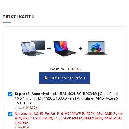
PIRKTI KARTU
+
+
Viso kaina:
4 917,86 €
PRIDĖTI VISUS Į KREPŠELĮ
Ši prekė:
Asus Vivobook 15 M1502NAQ-BQ034W | Quiet Blue |
15.6 " | IPS | FHD | 1920 x 1080 pixels | Anti-glare | AMD Ryzen 5 |
150 | 16 G
619,00 €
719,00 €
Notebook, ASUS, ProArt, P16, H7606WP-RJ079X, CPU AMD Ryzen
AI 9, HX370, 2000 MHz, 16", Touchscreen, 2880x1800, RAM 64GB,
LPDDR5
2 899,00 €