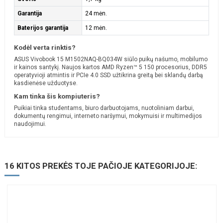
Garantija
24 mėn.
Baterijos garantija
12 mėn.
Kodėl verta rinktis?
ASUS Vivobook 15 M1502NAQ-BQ034W siūlo puikų našumo, mobilumo
ir kainos santykį. Naujos kartos AMD Ryzen™ 5 150 procesorius, DDR5
operatyvioji atmintis ir PCIe 4.0 SSD užtikrina greitą bei sklandų darbą
kasdienėse užduotyse.
Kam tinka šis kompiuteris?
Puikiai tinka studentams, biuro darbuotojams, nuotoliniam darbui,
dokumentų rengimui, interneto naršymui, mokymuisi ir multimedijos
naudojimui.
16 KITOS PREKĖS TOJE PAČIOJE KATEGORIJOJE: