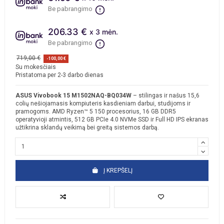
Be pabrangimo
206.33 €
x 3 mėn.
Be pabrangimo
719,00 €
-100,00 €
Su mokesčiais
Pristatoma per 2-3 darbo dienas
ASUS Vivobook 15 M1502NAQ-BQ034W
– stilingas ir našus 15,6
colių nešiojamasis kompiuteris kasdieniam darbui, studijoms ir
pramogoms. AMD Ryzen™ 5 150 procesorius, 16 GB DDR5
operatyvioji atmintis, 512 GB PCIe 4.0 NVMe SSD ir Full HD IPS ekranas
užtikrina sklandų veikimą bei greitą sistemos darbą.
Į KREPŠELĮ