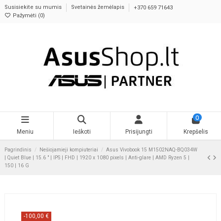
Susisiekite su mumis
Svetainės žemėlapis
+370 659 71643
Pažymėti (
0
)
0
Meniu
Ieškoti
Prisijungti
Krepšelis
Pagrindinis
Nešiojamieji kompiuteriai
Asus Vivobook 15 M1502NAQ-BQ034W
| Quiet Blue | 15.6 " | IPS | FHD | 1920 x 1080 pixels | Anti-glare | AMD Ryzen 5 |
150 | 16 G
-100,00 €