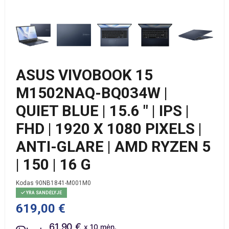
ASUS VIVOBOOK 15
M1502NAQ-BQ034W |
QUIET BLUE | 15.6 " | IPS |
FHD | 1920 X 1080 PIXELS |
ANTI-GLARE | AMD RYZEN 5
| 150 | 16 G
Kodas
90NB1841-M001M0
YRA SANDĖLYJE
619,00 €
61.90 €
x 10 mėn.