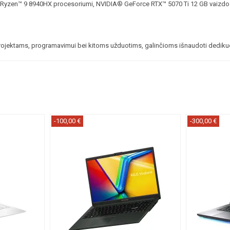
en™ 9 8940HX procesoriumi, NVIDIA® GeForce RTX™ 5070 Ti 12 GB vaizdo pl
rojektams, programavimui bei kitoms užduotims, galinčioms išnaudoti dedik
-100,00 €
-300,00 €