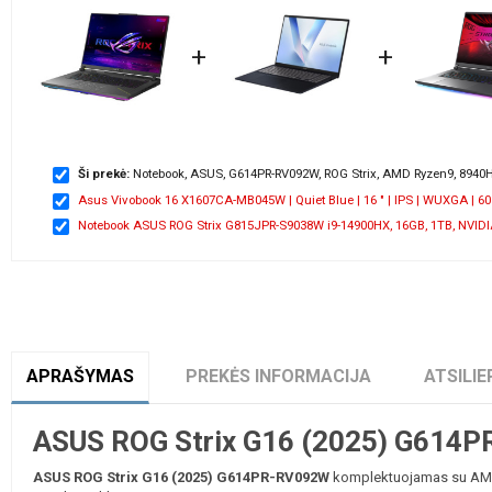
+
+
Ši prekė:
Notebook, ASUS, G614PR-RV092W, ROG Strix, AMD Ryzen9, 8940HX
Asus Vivobook 16 X1607CA-MB045W | Quiet Blue | 16 " | IPS | WUXGA | 60 Hz
Notebook ASUS ROG Strix G815JPR-S9038W i9-14900HX, 16GB, 1TB, NVIDIA
APRAŠYMAS
PREKĖS INFORMACIJA
ATSILIE
ASUS ROG Strix G16 (2025) G614PR
ASUS ROG Strix G16 (2025) G614PR-RV092W
komplektuojamas su AMD R