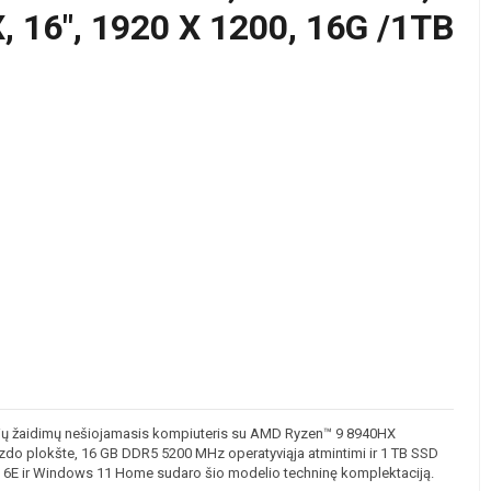
16", 1920 X 1200, 16G /1TB
ių žaidimų nešiojamasis kompiuteris su AMD Ryzen™ 9 8940HX
do plokšte, 16 GB DDR5 5200 MHz operatyviąja atmintimi ir 1 TB SSD
Fi 6E ir Windows 11 Home sudaro šio modelio techninę komplektaciją.