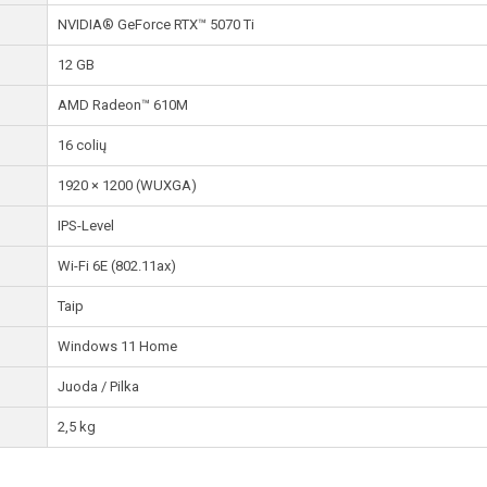
NVIDIA® GeForce RTX™ 5070 Ti
12 GB
AMD Radeon™ 610M
16 colių
1920 × 1200 (WUXGA)
IPS-Level
Wi-Fi 6E (802.11ax)
Taip
Windows 11 Home
Juoda / Pilka
2,5 kg