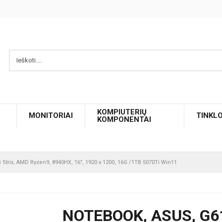
KOMPIUTERIŲ
MONITORIAI
TINKL
KOMPONENTAI
trix, AMD Ryzen9, 8940HX, 16", 1920 x 1200, 16G /1TB 5070Ti Win11
NOTEBOOK, ASUS, G6