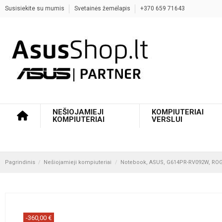
Susisiekite su mumis
Svetainės žemėlapis
+370 659 71643
NEŠIOJAMIEJI
KOMPIUTERIAI
KOMPIUTERIAI
VERSLUI
Pagrindinis
Nešiojamieji kompiuteriai
Notebook, ASUS, G614PR-RV092W, ROG S
-360,00 €