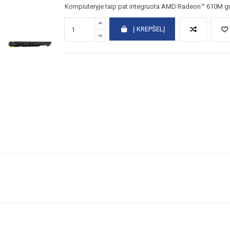
Kompiuteryje taip pat integruota AMD Radeon™ 610M graf
Į KREPŠELĮ