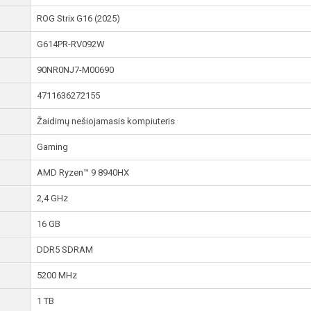
ROG Strix G16 (2025)
G614PR-RV092W
90NR0NJ7-M00690
4711636272155
Žaidimų nešiojamasis kompiuteris
Gaming
AMD Ryzen™ 9 8940HX
2,4 GHz
16 GB
DDR5 SDRAM
5200 MHz
1 TB