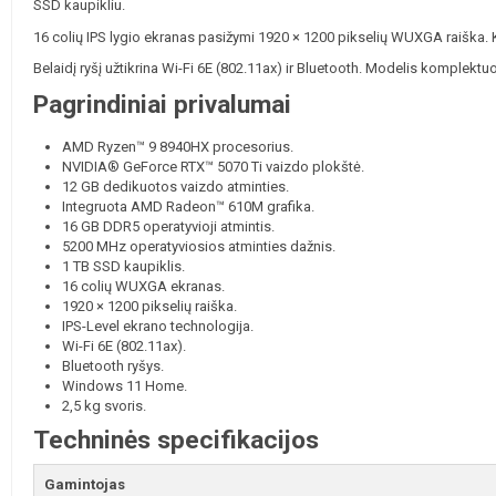
SSD kaupikliu.
16 colių IPS lygio ekranas pasižymi 1920 × 1200 pikselių WUXGA raiška
Belaidį ryšį užtikrina Wi-Fi 6E (802.11ax) ir Bluetooth. Modelis komplek
Pagrindiniai privalumai
AMD Ryzen™ 9 8940HX procesorius.
NVIDIA® GeForce RTX™ 5070 Ti vaizdo plokštė.
12 GB dedikuotos vaizdo atminties.
Integruota AMD Radeon™ 610M grafika.
16 GB DDR5 operatyvioji atmintis.
5200 MHz operatyviosios atminties dažnis.
1 TB SSD kaupiklis.
16 colių WUXGA ekranas.
1920 × 1200 pikselių raiška.
IPS-Level ekrano technologija.
Wi-Fi 6E (802.11ax).
Bluetooth ryšys.
Windows 11 Home.
2,5 kg svoris.
Techninės specifikacijos
Gamintojas