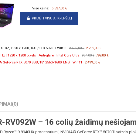
Viso kaina:
5 537,00 €
PRIDĖTI VISUS Į KREPŠELĮ
, 16", 1920 x 1200, 16G /1TB 5070Ti Win11
2 239,00 €
2 599,00 €
 | 1920 x 1200 pixels | Anti-glare | Intel Core Ultra
799,00 €
934,00 €
 GeForce RTX 5070 8GB, 18" 2560x1600, ENG | Win11
2 499,00 €
PIMAI
(0)
-RV092W – 16 colių žaidimų nešiojam
yzen™ 9 8940HX procesoriumi, NVIDIA® GeForce RTX™ 5070 Ti vaizdo plokšte 