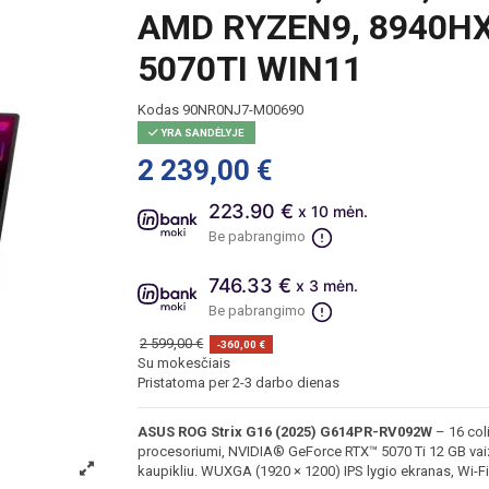
AMD RYZEN9, 8940HX, 
5070TI WIN11
Kodas
90NR0NJ7-M00690
YRA SANDĖLYJE
2 239,00 €
223.90 €
x 10 mėn.
Be pabrangimo
746.33 €
x 3 mėn.
Be pabrangimo
2 599,00 €
-360,00 €
Su mokesčiais
Pristatoma per 2-3 darbo dienas
ASUS ROG Strix G16 (2025) G614PR-RV092W
– 16 col
procesoriumi, NVIDIA® GeForce RTX™ 5070 Ti 12 GB vaiz
kaupikliu. WUXGA (1920 × 1200) IPS lygio ekranas, Wi-