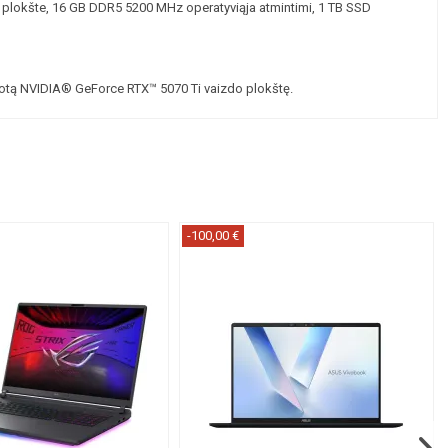
okšte, 16 GB DDR5 5200 MHz operatyviąja atmintimi, 1 TB SSD
uotą NVIDIA® GeForce RTX™ 5070 Ti vaizdo plokštę.
-100,00 €