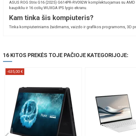
ASUS ROG Strix G16 (2025) G614PR-RV092W komplektuojamas su AMD Ryz
kaupikliu ir 16 colių WUXGA IPS lygio ekranu.
Kam tinka šis kompiuteris?
Tinka kompiuteriniams žaidimams, vaizdo ir grafikos programoms, 3D p
16 KITOS PREKĖS TOJE PAČIOJE KATEGORIJOJE:
-635,00 €