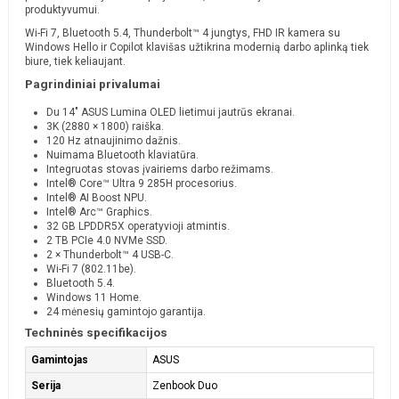
produktyvumui.
Wi-Fi 7, Bluetooth 5.4, Thunderbolt™ 4 jungtys, FHD IR kamera su
Windows Hello ir Copilot klavišas užtikrina modernią darbo aplinką tiek
biure, tiek keliaujant.
Pagrindiniai privalumai
Du 14" ASUS Lumina OLED lietimui jautrūs ekranai.
3K (2880 × 1800) raiška.
120 Hz atnaujinimo dažnis.
Nuimama Bluetooth klaviatūra.
Integruotas stovas įvairiems darbo režimams.
Intel® Core™ Ultra 9 285H procesorius.
Intel® AI Boost NPU.
Intel® Arc™ Graphics.
32 GB LPDDR5X operatyvioji atmintis.
2 TB PCIe 4.0 NVMe SSD.
2 × Thunderbolt™ 4 USB-C.
Wi-Fi 7 (802.11be).
Bluetooth 5.4.
Windows 11 Home.
24 mėnesių gamintojo garantija.
Techninės specifikacijos
Gamintojas
ASUS
Serija
Zenbook Duo