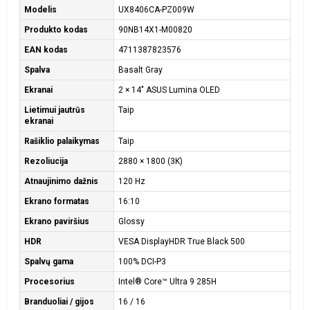
Modelis
UX8406CA-PZ009W
Produkto kodas
90NB14X1-M00820
EAN kodas
4711387823576
Spalva
Basalt Gray
Ekranai
2 × 14" ASUS Lumina OLED
Lietimui jautrūs
Taip
ekranai
Rašiklio palaikymas
Taip
Rezoliucija
2880 × 1800 (3K)
Atnaujinimo dažnis
120 Hz
Ekrano formatas
16:10
Ekrano paviršius
Glossy
HDR
VESA DisplayHDR True Black 500
Spalvų gama
100% DCI-P3
Procesorius
Intel® Core™ Ultra 9 285H
Branduoliai / gijos
16 / 16