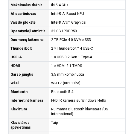
Maksimalus dažnis
Iki 5.4 GHz
AI spartintuvas
Intel® AI Boost NPU
Vaizdo plokštė
Intel® Arc™ Graphics
Operatyvioji atmintis
32 GB LPDDR5X
Duomenų laikmena
2 TB PCIe 4.0 NVMe SSD
Thunderbolt
2 × Thunderbolt™ 4 USB-C
USB-A
1 × USB 3.2 Gen 1 Type-A
HDMI
1 × HDMI 2.1 TMDS
Garso jungtis
3,5 mm kombinuota
Wi-Fi
Wi-Fi 7 (802.11be)
Bluetooth
Bluetooth 5.4
Internetinė kamera
FHD IR kamera su Windows Hello
Klaviatūra
Nuimama Bluetooth klaviatūra (US
International)
Klaviatūros
Taip
apšvietimas