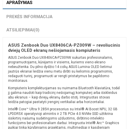
APRAŠYMAS
PREKĖS INFORMACIJA
ATSILIEPIMAI
(0)
ASUS Zenbook Duo UX8406CA-PZ009W – revoliucinis
dviejų OLED ekranų nešiojamasis kompiuteris
ASUS Zenbook Duo UX8406CA-PZ009W sukurtas profesionalams,
programuotojams, kūrėjams ir visiems, kuriems vieno ekrano
nebeužtenka. Du pilno dydžio 14 colių ASUS Lumina OLED lietimui
jautrūs ekranai leidžia vienu metu dirbti su keliomis programomis,
redaguoti turinį, programuoti ar rengti pristatymus be papildomo
monitoriaus.
Kompiuteris komplektuojamas su nuimama Bluetooth klaviatūra, todėl
jį galima naudoti kaip tradicinį nešiojamąjį kompiuterį arba išskleidus
abu ekranus – kaip dviejų ekranų darbo stotį. Integruotas stovas
leidžia patogiai pastatyti įrenginį vertikaliai arba horizontaliai.
Intel® Core™ Ultra 9 285H procesorius su Intel® AI Boost NPU, 32 GB
LPDDR5X operatyvioji atmintis ir 2 TB PCIe 4.0 NVMe SSD užtikrina
išskirtinį našumą sudėtingoms užduotims, dirbtinio intelekto
funkcijoms bei profesionaliam darbui. Integruota Intel® Arc™ Graphics
puikiai tinka kūrybiniams projektams, multimedijai ir kasdieniam