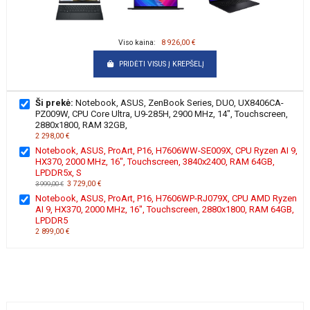
Viso kaina:
8 926,00 €
PRIDĖTI VISUS Į KREPŠELĮ
Ši prekė:
Notebook, ASUS, ZenBook Series, DUO, UX8406CA-
PZ009W, CPU Core Ultra, U9-285H, 2900 MHz, 14", Touchscreen,
2880x1800, RAM 32GB,
2 298,00 €
Notebook, ASUS, ProArt, P16, H7606WW-SE009X, CPU Ryzen AI 9,
HX370, 2000 MHz, 16", Touchscreen, 3840x2400, RAM 64GB,
LPDDR5x, S
3 729,00 €
3 999,00 €
Notebook, ASUS, ProArt, P16, H7606WP-RJ079X, CPU AMD Ryzen
AI 9, HX370, 2000 MHz, 16", Touchscreen, 2880x1800, RAM 64GB,
LPDDR5
2 899,00 €