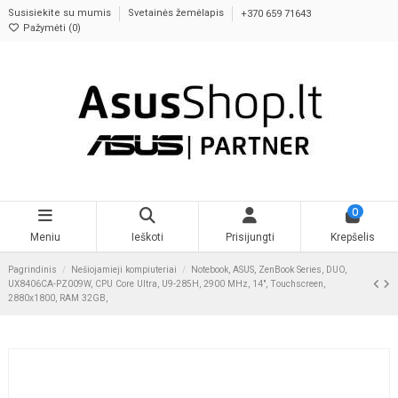
Susisiekite su mumis
Svetainės žemėlapis
+370 659 71643
Pažymėti (
0
)
0
Meniu
Ieškoti
Prisijungti
Krepšelis
Pagrindinis
Nešiojamieji kompiuteriai
Notebook, ASUS, ZenBook Series, DUO,
UX8406CA-PZ009W, CPU Core Ultra, U9-285H, 2900 MHz, 14", Touchscreen,
2880x1800, RAM 32GB,