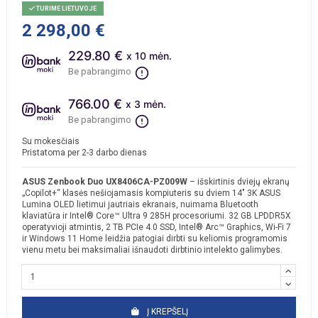
TURIME LIETUVOJE
2 298,00 €
229.80 €
x 10 mėn.
Be pabrangimo
766.00 €
x 3 mėn.
Be pabrangimo
Su mokesčiais
Pristatoma per 2-3 darbo dienas
ASUS Zenbook Duo UX8406CA-PZ009W
– išskirtinis dviejų ekranų
„Copilot+“ klasės nešiojamasis kompiuteris su dviem 14" 3K ASUS
Lumina OLED lietimui jautriais ekranais, nuimama Bluetooth
klaviatūra ir Intel® Core™ Ultra 9 285H procesoriumi. 32 GB LPDDR5X
operatyvioji atmintis, 2 TB PCIe 4.0 SSD, Intel® Arc™ Graphics, Wi-Fi 7
ir Windows 11 Home leidžia patogiai dirbti su keliomis programomis
vienu metu bei maksimaliai išnaudoti dirbtinio intelekto galimybes.
Į KREPŠELĮ