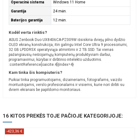
Operacinė sistema
Windows 11 Home
Garantija
24 mėn.
Baterijos garantija
12 mėn.
Kodėl verta rinktis?
ASUS Zenbook Duo UX8406CA-PZ009W išsiskiria dviejų pilno dydžio
OLED ekranų konstrukcija, itin galingu Intel Core Ultra 9 procesoriumi,
32 GB LPDDR5X operatyviąja atmintimi ir 2 TB SSD. Tai vienas
pažangiausių nešiojamųjų kompiuterių produktyviam darbui,
programavimui, kūrybai ir dirbtinio intelekto užduotims.
:contentReference[oaicite:4]{index=4}
Kam tinka šis kompiuteris?
Puikiai tinka programuotojams, dizaineriams, fotografams, vaizdo
montuotojams, verslo profesionalams ir visiems, kurie nori dirbti su
dviem ekranais be papildomo monitoriaus.
16 KITOS PREKĖS TOJE PAČIOJE KATEGORIJOJE:
-423,36 €