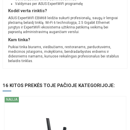
Valdymas per ASUS ExpertWiFi programėlę
Kodėl verta rinktis?
ASUS ExpertWiFi EBM68 leidžia sukurti profesionalų, saugų ir lengvai
plečiamą belaidį tinklą. Wi-Fi 6 technologija, 2.5 Gigabit Ethernet
jungtys ir ExpertWiFi ekosistema užtikrina patikimą veikimą bei
paprastą administravimą augančiam verslui.
Kam tinka?
Puikiai tinka biurams, viešbučiams, restoranams, parduotuvėms,
medicinos įstaigoms, mokykloms, bendradarbystės erdvėms ir
didesniems namams, kuriuose reikalingas profesionalus bei stabilus
belaidis tinklas.
16 KITOS PREKĖS TOJE PAČIOJE KATEGORIJOJE:
NAUJA