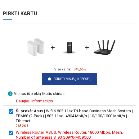
PIRKTI KARTU
+
+
Viso kaina:
848,66 €
PRIDĖTI VISUS Į KREPŠELĮ
info
Vienos iš prekių likutis skiriasi
Daugiau informacijos
Ši prekė:
Asus | Wifi 6 802.11ax Tri-band Business Mesh System |
EBM68 (2-Pack) | 802.11ax | 4804 Mbit/s | 10/100/1000 Mbit/s |
Ethernet
265,26 €
Wireless Router, ASUS, Wireless Router, 18000 Mbps, Mesh,
Number of antennas 8, 90IG09Y0-MO9C00