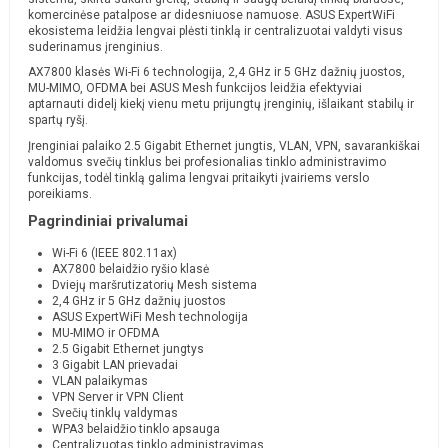
komercinėse patalpose ar didesniuose namuose. ASUS ExpertWiFi
ekosistema leidžia lengvai plėsti tinklą ir centralizuotai valdyti visus
suderinamus įrenginius.
AX7800 klasės Wi-Fi 6 technologija, 2,4 GHz ir 5 GHz dažnių juostos,
MU-MIMO, OFDMA bei ASUS Mesh funkcijos leidžia efektyviai
aptarnauti didelį kiekį vienu metu prijungtų įrenginių, išlaikant stabilų ir
spartų ryšį.
Įrenginiai palaiko 2.5 Gigabit Ethernet jungtis, VLAN, VPN, savarankiškai
valdomus svečių tinklus bei profesionalias tinklo administravimo
funkcijas, todėl tinklą galima lengvai pritaikyti įvairiems verslo
poreikiams.
Pagrindiniai privalumai
Wi-Fi 6 (IEEE 802.11ax)
AX7800 belaidžio ryšio klasė
Dviejų maršrutizatorių Mesh sistema
2,4 GHz ir 5 GHz dažnių juostos
ASUS ExpertWiFi Mesh technologija
MU-MIMO ir OFDMA
2.5 Gigabit Ethernet jungtys
3 Gigabit LAN prievadai
VLAN palaikymas
VPN Server ir VPN Client
Svečių tinklų valdymas
WPA3 belaidžio tinklo apsauga
Centralizuotas tinklo administravimas