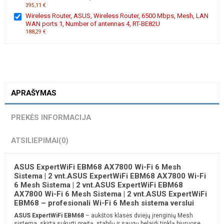
395,11 €
Wireless Router, ASUS, Wireless Router, 6500 Mbps, Mesh, LAN
WAN ports 1, Number of antennas 4, RT-BE82U
188,29 €
APRAŠYMAS
PREKĖS INFORMACIJA
ATSILIEPIMAI
(0)
ASUS ExpertWiFi EBM68 AX7800 Wi-Fi 6 Mesh
Sistema | 2 vnt.ASUS ExpertWiFi EBM68 AX7800 Wi-Fi
6 Mesh Sistema | 2 vnt.ASUS ExpertWiFi EBM68
AX7800 Wi-Fi 6 Mesh Sistema | 2 vnt.ASUS ExpertWiFi
EBM68 – profesionali Wi-Fi 6 Mesh sistema verslui
ASUS ExpertWiFi EBM68
– aukštos klasės dviejų įrenginių Mesh
sistema, skirta sukurti greitą, stabilų ir saugų belaidį tinklą biuruose,