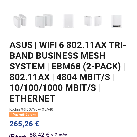
ASUS | WIFI 6 802.11AX TRI-
BAND BUSINESS MESH
SYSTEM | EBM68 (2-PACK) |
802.11AX | 4804 MBIT/S |
10/100/1000 MBIT/S |
ETHERNET
Kodas
90IG07V0-MO3A40
Paskutinė prekė
265,26 €
88.42 €
x 3 mėn.