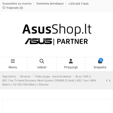
Susisiekite su mumis
Svetainės žemėlapis
+370 659 71643
Pažymėti (
0
)
0
Meniu
Ieškoti
Prisijungti
Krepšelis
Pagrindinis
Serveriai
Tinklo įranga - maršrutizatoriai
Asus | Wifi 6
802.11ax Tri-band Business Mesh System | EBM68 (2-Pack) | 802.11ax | 4804
Mbit/s | 10/100/1000 Mbit/s | Ethernet