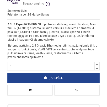
Be pabrangimo
Su mokesčiais
Pristatoma per 2-3 darbo dienas
ASUS ExpertWiFi EBM68
– profesionali dviejų maršrutizatorių Mesh
Wi-Fi 6 (AX7800) sistema, sukurta verslui ir dideliems namams. Ji
palaiko 2,4 GHz ir 5 GHz dažnių juostas, ASUS ExpertWiFi Mesh
technologiją bei iki 7800 Mb/s belaidžio ryšio spartą, užtikrindama
stabilų ir saugų ryšį visame objekte.
Sistema aprūpinta 2.5 Gigabit Ethernet jungtimis, pažangiomis tinklo
saugumo funkcijomis, VLAN, VPN bei centralizuotu valdymu, todėl
puikiai tinka biurams, viešbučiams, restoranams ir kitoms
profesionalioms aplinkoms.
Į KREPŠELĮ