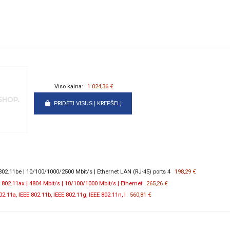
Viso kaina:
1 024,36 €
PRIDĖTI VISUS Į KREPŠELĮ
02.11be | 10/100/1000/2500 Mbit/s | Ethernet LAN (RJ-45) ports 4
198,29 €
802.11ax | 4804 Mbit/s | 10/100/1000 Mbit/s | Ethernet
265,26 €
02.11a, IEEE 802.11b, IEEE 802.11g, IEEE 802.11n, I
560,81 €