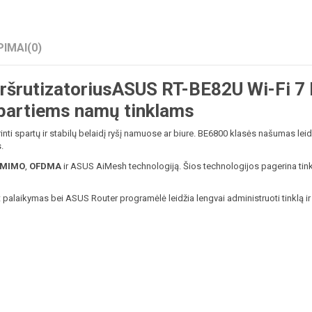
PIMAI
(0)
šrutizatoriusASUS RT-BE82U Wi-Fi 7
spartiems namų tinklams
inti spartų ir stabilų belaidį ryšį namuose ar biure. BE6800 klasės našumas leid
.
MIMO
,
OFDMA
ir ASUS AiMesh technologiją. Šios technologijos pagerina tinklo
 palaikymas bei ASUS Router programėlė leidžia lengvai administruoti tinklą ir 