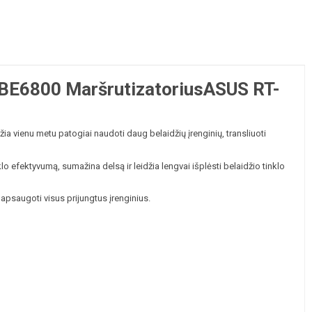
 BE6800 MaršrutizatoriusASUS RT-
žia vienu metu patogiai naudoti daug belaidžių įrenginių, transliuoti
 efektyvumą, sumažina delsą ir leidžia lengvai išplėsti belaidžio tinklo
apsaugoti visus prijungtus įrenginius.