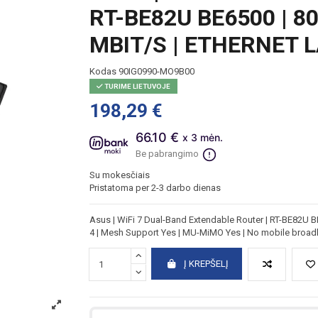
RT-BE82U BE6500 | 80
MBIT/S | ETHERNET L
Kodas
90IG0990-MO9B00
TURIME LIETUVOJE
198,29 €
66.10 €
x 3 mėn.
Be pabrangimo
Su mokesčiais
Pristatoma per 2-3 darbo dienas
Asus | WiFi 7 Dual-Band Extendable Router | RT-BE82U B
4 | Mesh Support Yes | MU-MiMO Yes | No mobile broadb
Į KREPŠELĮ