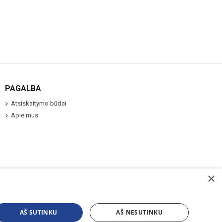
PAGALBA
Atsiskaitymo būdai
Apie mus
×
AŠ SUTINKU
AŠ NESUTINKU