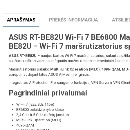
APRAŠYMAS
PREKĖS INFORMACIJA
ATSILIE
ASUS RT-BE82U Wi-Fi 7 BE6800 Mar
BE82U – Wi-Fi 7 maršrutizatorius 
ASUS RT-BE82U
– naujos kartos Wi-Fi 7 maršrutizatorius, sukurtas užtikr
aukštos raiškos vaizdą ir mėgautis mažos delsos internetiniais žaidimais
Maršrutizatorius palaiko
Multi-Link Operation (MLO)
,
4096-QAM
,
MU-
aprėptį naudojant kitus ASUS AiMesh įrenginius.
Integruotos AiProtection Pro saugumo funkcijos, VPN Server ir VPN Client
Pagrindiniai privalumai
Wi-Fi 7 (IEEE 802.11be)
BE6800 belaidžio ryšio klasė
2,4 GHz ir 5 GHz dažnių juostos
Multi-Link Operation (MLO)
4096-QAM