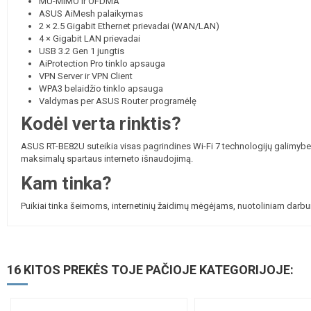
MU-MIMO ir OFDMA
ASUS AiMesh palaikymas
2 × 2.5 Gigabit Ethernet prievadai (WAN/LAN)
4 × Gigabit LAN prievadai
USB 3.2 Gen 1 jungtis
AiProtection Pro tinklo apsauga
VPN Server ir VPN Client
WPA3 belaidžio tinklo apsauga
Valdymas per ASUS Router programėlę
Kodėl verta rinktis?
ASUS RT-BE82U suteikia visas pagrindines Wi-Fi 7 technologijų galimybes –
maksimalų spartaus interneto išnaudojimą.
Kam tinka?
Puikiai tinka šeimoms, internetinių žaidimų mėgėjams, nuotoliniam darbui,
16 KITOS PREKĖS TOJE PAČIOJE KATEGORIJOJE: