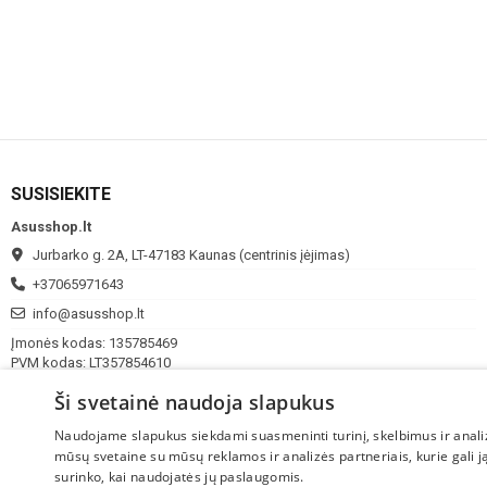
SUSISIEKITE
Asusshop.lt
Jurbarko g. 2A, LT-47183 Kaunas (centrinis įėjimas)
+37065971643
info@asusshop.lt
Įmonės kodas: 135785469
PVM kodas: LT357854610
I - V
10:00 - 18:00
Ši svetainė naudoja slapukus
VI-VII
Nedirbame
Naudojame slapukus siekdami suasmeninti turinį, skelbimus ir analiz
mūsų svetaine su mūsų reklamos ir analizės partneriais, kurie gali ją 
surinko, kai naudojatės jų paslaugomis.