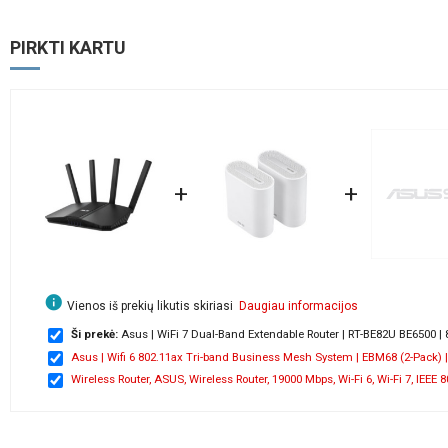
PIRKTI KARTU
+
+
info
Vienos iš prekių likutis skiriasi
Daugiau informacijos
Ši prekė:
Asus | WiFi 7 Dual-Band Extendable Router | RT-BE82U BE6500 | 8
Asus | Wifi 6 802.11ax Tri-band Business Mesh System | EBM68 (2-Pack) | 
Wireless Router, ASUS, Wireless Router, 19000 Mbps, Wi-Fi 6, Wi-Fi 7, IEEE 8