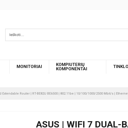
KOMPIUTERIŲ
MONITORIAI
TINKL
KOMPONENTAI
d Extendable Router | RT-BE82U BE6500 | 802.11be | 10/100/1000/2500 Mbit/s | Ethernet
ASUS | WIFI 7 DUAL