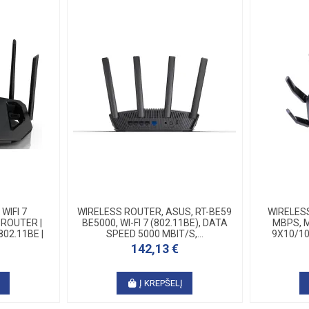
WIFI 7
WIRELESS ROUTER, ASUS, RT-BE59
WIRELESS
ROUTER |
BE5000, WI-FI 7 (802.11BE), DATA
MBPS, ME
802.11BE |
SPEED 5000 MBIT/S,...
9X10/10
142,13 €
Į
Į KREPŠELĮ