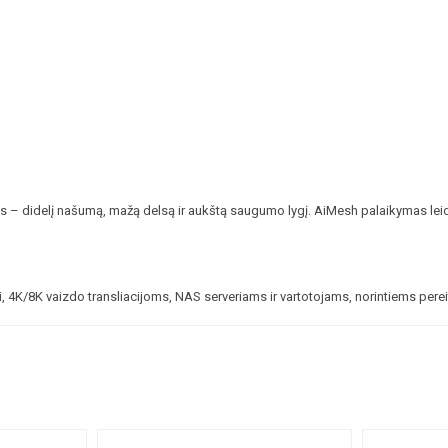
 didelį našumą, mažą delsą ir aukštą saugumo lygį. AiMesh palaikymas leidžia a
 4K/8K vaizdo transliacijoms, NAS serveriams ir vartotojams, norintiems pereit