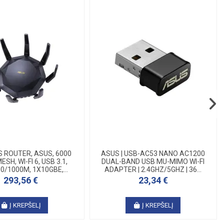
 ROUTER, ASUS, 6000
ASUS | USB-AC53 NANO AC1200
SH, WI-FI 6, USB 3.1,
DUAL-BAND USB MU-MIMO WI-FI
0/1000M, 1X10GBE,...
ADAPTER | 2.4GHZ/5GHZ | 36...
293,56 €
23,34 €
Į KREPŠELĮ
Į KREPŠELĮ