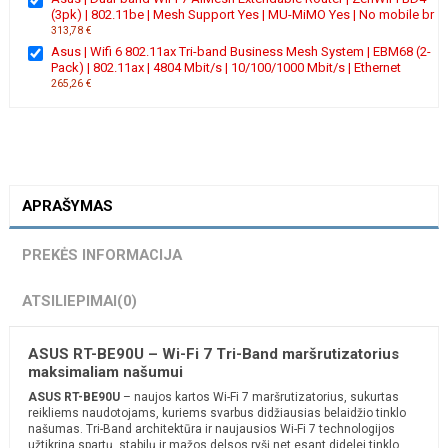
(3pk) | 802.11be | Mesh Support Yes | MU-MiMO Yes | No mobile br
313,78 €
Asus | Wifi 6 802.11ax Tri-band Business Mesh System | EBM68 (2-
Pack) | 802.11ax | 4804 Mbit/s | 10/100/1000 Mbit/s | Ethernet
265,26 €
APRAŠYMAS
PREKĖS INFORMACIJA
ATSILIEPIMAI
(0)
ASUS RT-BE90U – Wi-Fi 7 Tri-Band maršrutizatorius
maksimaliam našumui
ASUS RT-BE90U
– naujos kartos Wi-Fi 7 maršrutizatorius, sukurtas
reikliems naudotojams, kuriems svarbus didžiausias belaidžio tinklo
našumas. Tri-Band architektūra ir naujausios Wi-Fi 7 technologijos
užtikrina spartų, stabilų ir mažos delsos ryšį net esant didelei tinklo