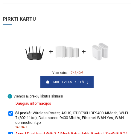
PIRKTI KARTU
+
+
Viso kaina:
742,40 €
PRIDĖTI VISUS Į KREPŠELĮ
info
Vienos iš prekių likutis skiriasi
Daugiau informacijos
Ši prekė:
Wireless Router, ASUS, RT-BE90U BE9400 AiMesh, Wi-Fi
7 (802.11be), Data speed 9400 Mbit/s, Ethernet WAN Yes, WAN
connection typ
163,36 €
Asus | Dual-band WiFi 7 AiMesh Extendable Router | ZenWiFi BD4