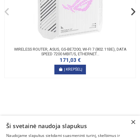
WIRELESS ROUTER, ASUS, GS-BE7200, WI-FI 7 (802.11BE), DATA
SPEED 7200 MBIT/S, ETHERNET...
171,03 €
Į KREPŠELĮ
×
Ši svetainė naudoja slapukus
SUSISIEKITE
Naudojame slapukus siekdami suasmeninti turinį, skelbimus ir