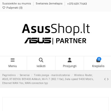
Susisiekite su mumis
Svetainės žemėlapis
+370 659 71643
Pažymėti (
0
)
0
Meniu
Ieškoti
Prisijungti
Krepšelis
Pagrindinis
Serveriai
Tinklo įranga - maršrutizatoriai
Wireless Router,
ASUS, RT-BE90U BE9400 AiMesh, Wi-Fi 7 (802.11be), Data speed 9400 Mbit/s,
Ethernet WAN Yes, WAN connection typ