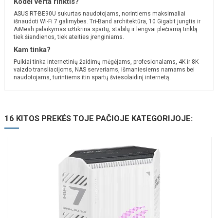
Kodėl verta rinktis?
ASUS RT-BE90U sukurtas naudotojams, norintiems maksimaliai
išnaudoti Wi-Fi 7 galimybes. Tri-Band architektūra, 10 Gigabit jungtis ir
AiMesh palaikymas užtikrina spartų, stabilų ir lengvai plečiamą tinklą
tiek šiandienos, tiek ateities įrenginiams.
Kam tinka?
Puikiai tinka internetinių žaidimų mėgėjams, profesionalams, 4K ir 8K
vaizdo transliacijoms, NAS serveriams, išmaniesiems namams bei
naudotojams, turintiems itin spartų šviesolaidinį internetą.
16 KITOS PREKĖS TOJE PAČIOJE KATEGORIJOJE: