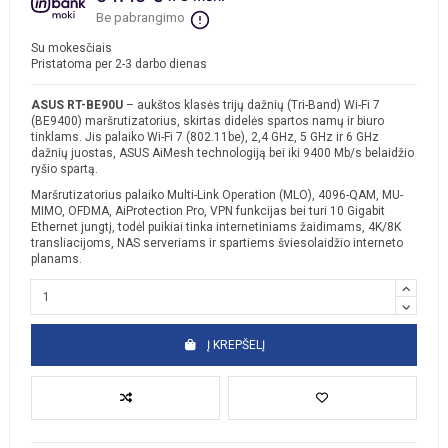
Be pabrangimo
Su mokesčiais
Pristatoma per 2-3 darbo dienas
ASUS RT-BE90U
– aukštos klasės trijų dažnių (Tri-Band) Wi-Fi 7
(BE9400) maršrutizatorius, skirtas didelės spartos namų ir biuro
tinklams. Jis palaiko Wi-Fi 7 (802.11be), 2,4 GHz, 5 GHz ir 6 GHz
dažnių juostas, ASUS AiMesh technologiją bei iki 9400 Mb/s belaidžio
ryšio spartą.
Maršrutizatorius palaiko Multi-Link Operation (MLO), 4096-QAM, MU-
MIMO, OFDMA, AiProtection Pro, VPN funkcijas bei turi 10 Gigabit
Ethernet jungtį, todėl puikiai tinka internetiniams žaidimams, 4K/8K
transliacijoms, NAS serveriams ir spartiems šviesolaidžio interneto
planams.
Į KREPŠELĮ