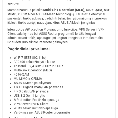
apkrovai.
Maršrutizatorius palaiko
Multi-Link Operation (MLO)
,
4096-QAM
,
MU-
MIMO
,
OFDMA
bei ASUS AiMesh technologiją. Tai leidžia efektyviai
paskirstyti tinklo apkrovą, padidinti belaidžio ryšio našumą ir prireikus
išplėsti tinklo aprėptį naudojant kitus ASUS AiMesh įrenginius.
Integruotos AiProtection Pro saugumo funkcijos, VPN Server ir VPN
Client palaikymas bei ASUS Router programėlė leidžia lengvai
administruoti tinklą, apsaugoti prijungtus įrenginius ir maksimaliai
išnaudoti šiuolaikinio interneto galimybes.
Pagrindiniai privalumai
Wi-Fi 7 (IEEE 802.11be)
BE9400 belaidžio ryšio klasė
Tri-Band – 2,4 GHz, 5 GHz ir 6 GHz
Multi-Link Operation (MLO)
4096-QAM
MU-MIMO ir OFDMA
ASUS AiMesh palaikymas
1 × 10 Gigabit WAN/LAN prievadas
4 × Gigabit LAN prievadai
USB 3.2 Gen 1 jungtis
AiProtection Pro tinklo apsauga
VPN Server ir VPN Client
WPA3 belaidžio tinklo apsauga
Valdymas per ASUS Router programėlę