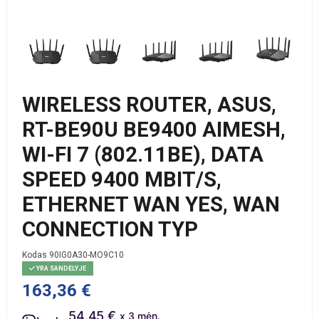
WIRELESS ROUTER, ASUS,
RT-BE90U BE9400 AIMESH,
WI-FI 7 (802.11BE), DATA
SPEED 9400 MBIT/S,
ETHERNET WAN YES, WAN
CONNECTION TYP
Kodas
90IG0A30-MO9C10
YRA SANDĖLYJE
163,36 €
54.45 €
x 3 mėn.