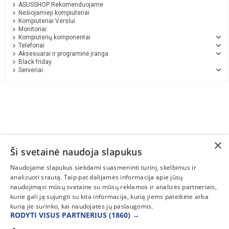
ASUSSHOP Rekomenduojame
Nešiojamieji kompiuteriai
Kompiuteriai Verslui
Monitoriai
Kompiuterių komponentai
Telefonai
Aksesuarai ir programinė įranga
Black friday
Serveriai
×
Ši svetainė naudoja slapukus
SUSISIEKITE
Naudojame slapukus siekdami suasmeninti turinį, skelbimus ir
analizuoti srautą. Taip pat dalijamės informacija apie jūsų
INFORMACIJA
naudojimąsi mūsų svetaine su mūsų reklamos ir analizės partneriais,
kurie gali ją sujungti su kita informacija, kurią jiems pateikėte arba
PAGALBA
kurią jie surinko, kai naudojatės jų paslaugomis.
RODYTI VISUS PARTNERIUS
(1860) →