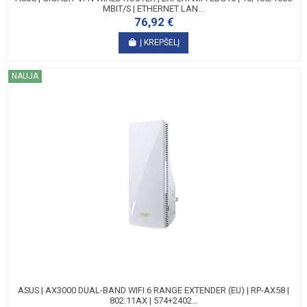
MBIT/S | ETHERNET LAN...
76,92 €
Į KREPŠELĮ
NAUJA
ASUS | AX3000 DUAL-BAND WIFI 6 RANGE EXTENDER (EU) | RP-AX58 |
802.11AX | 574+2402...