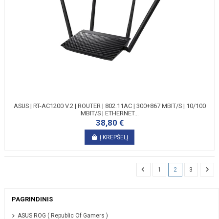
ASUS | RT-AC1200 V.2 | ROUTER | 802.11AC | 300+867 MBIT/S | 10/100
MBIT/S | ETHERNET...
38,80 €
Į KREPŠELĮ
1
2
3
PAGRINDINIS
ASUS ROG ( Republic Of Gamers )