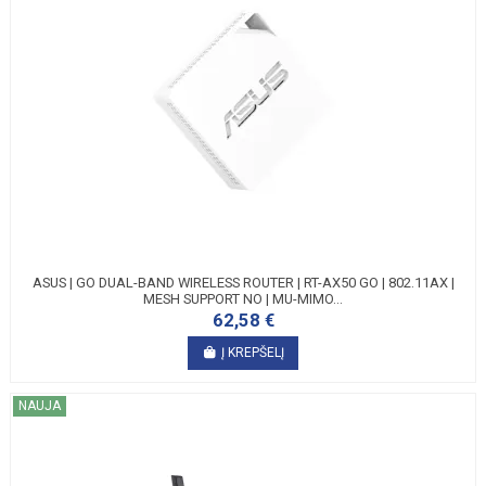
ASUS | GO DUAL-BAND WIRELESS ROUTER | RT-AX50 GO | 802.11AX |
MESH SUPPORT NO | MU-MIMO...
62,58 €
Į KREPŠELĮ
NAUJA