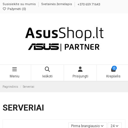
Susisiekite su mumis
Svetainės žemėlapis
+370 659 71643
Pažymėti (
0
)
0
Meniu
Ieškoti
Prisijungti
Krepšelis
Pagrindinis
Serveriai
SERVERIAI
Pirma brangiausios
24