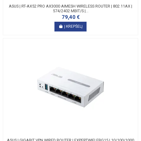
ASUS | RT-AX52 PRO AX3000 AIMESH WIRELESS ROUTER | 802.11AX |
574/2402 MBIT/S |...
79,40 €
Į KREPŠELĮ
ASUS | GIGABIT VPN WIRED ROUTER | EXPERTWIFI EBG15 | 10/100/1000