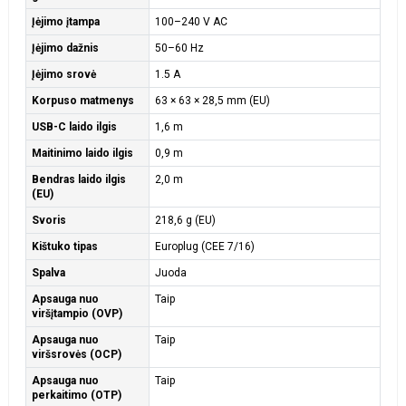
Įėjimo įtampa
100–240 V AC
Įėjimo dažnis
50–60 Hz
Įėjimo srovė
1.5 A
Korpuso matmenys
63 × 63 × 28,5 mm (EU)
USB-C laido ilgis
1,6 m
Maitinimo laido ilgis
0,9 m
Bendras laido ilgis
2,0 m
(EU)
Svoris
218,6 g (EU)
Kištuko tipas
Europlug (CEE 7/16)
Spalva
Juoda
Apsauga nuo
Taip
viršįtampio (OVP)
Apsauga nuo
Taip
viršsrovės (OCP)
Apsauga nuo
Taip
perkaitimo (OTP)