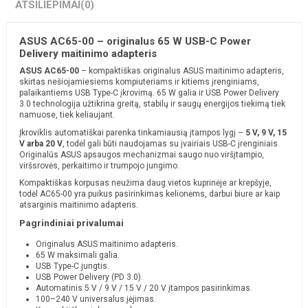
ATSILIEPIMAI
(0)
ASUS AC65-00 – originalus 65 W USB-C Power
Delivery maitinimo adapteris
ASUS AC65-00
– kompaktiškas originalus ASUS maitinimo adapteris,
skirtas nešiojamiesiems kompiuteriams ir kitiems įrenginiams,
palaikantiems USB Type-C įkrovimą. 65 W galia ir USB Power Delivery
3.0 technologija užtikrina greitą, stabilų ir saugų energijos tiekimą tiek
namuose, tiek keliaujant.
Įkroviklis automatiškai parenka tinkamiausią įtampos lygį –
5 V, 9 V, 15
V arba 20 V
, todėl gali būti naudojamas su įvairiais USB-C įrenginiais.
Originalūs ASUS apsaugos mechanizmai saugo nuo viršįtampio,
viršsrovės, perkaitimo ir trumpojo jungimo.
Kompaktiškas korpusas neužima daug vietos kuprinėje ar krepšyje,
todėl AC65-00 yra puikus pasirinkimas kelionėms, darbui biure ar kaip
atsarginis maitinimo adapteris.
Pagrindiniai privalumai
Originalus ASUS maitinimo adapteris.
65 W maksimali galia.
USB Type-C jungtis.
USB Power Delivery (PD 3.0).
Automatinis 5 V / 9 V / 15 V / 20 V įtampos pasirinkimas.
100–240 V universalus įėjimas.