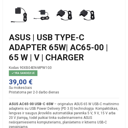
ASUS | USB TYPE-C
ADAPTER 65W| AC65-00 |
65 W | V | CHARGER
Kodas
90XB04EN-MPW1G0
YRA SANDĖLYJE
39,00 €
Su mokesčiais
Pristatoma per 2-3 darbo dienas
ASUS AC65-00 USB-C 65W
– originalus ASUS 65 W USB-C maitinimo
adapteris su USB Power Delivery (PD 3.0) technologija. Kompaktiškas,
lengvas ir saugus įkroviklis automatiškai parenka 5 V, 9 V, 15 V arba
20 V įtampą, todėl puikiai tinka suderinamiems ASUS
nešiojamiesiems kompiuteriams, planšetėms ir kitiems USB-C
įrenginiams.