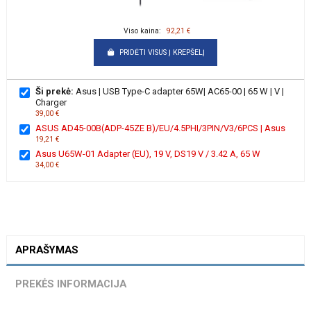
Viso kaina:
92,21 €
PRIDĖTI VISUS Į KREPŠELĮ
Ši prekė:
Asus | USB Type-C adapter 65W| AC65-00 | 65 W | V |
Charger
39,00 €
ASUS AD45-00B(ADP-45ZE B)/EU/4.5PHI/3PIN/V3/6PCS | Asus
19,21 €
Asus U65W-01 Adapter (EU), 19 V, DS19 V / 3.42 A, 65 W
34,00 €
APRAŠYMAS
PREKĖS INFORMACIJA