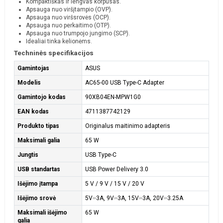
Kompaktiškas ir lengvas korpusas.
Apsauga nuo viršįtampio (OVP).
Apsauga nuo viršsrovės (OCP).
Apsauga nuo perkaitimo (OTP).
Apsauga nuo trumpojo jungimo (SCP).
Idealiai tinka kelionėms.
Techninės specifikacijos
Gamintojas
ASUS
Modelis
AC65-00 USB Type-C Adapter
Gamintojo kodas
90XB04EN-MPW1G0
EAN kodas
4711387742129
Produkto tipas
Originalus maitinimo adapteris
Maksimali galia
65 W
Jungtis
USB Type-C
USB standartas
USB Power Delivery 3.0
Išėjimo įtampa
5 V / 9 V / 15 V / 20 V
Išėjimo srovė
5V⎓3A, 9V⎓3A, 15V⎓3A, 20V⎓3.25A
Maksimali išėjimo
65 W
galia