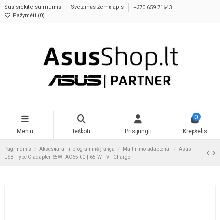
Susisiekite su mumis
Svetainės žemėlapis
+370 659 71643
Pažymėti (
0
)
0
Meniu
Ieškoti
Prisijungti
Krepšelis
Pagrindinis
Aksesuarai ir programinė įranga
Maitinimo adapteriai
Asus |
USB Type-C adapter 65W| AC65-00 | 65 W | V | Charger