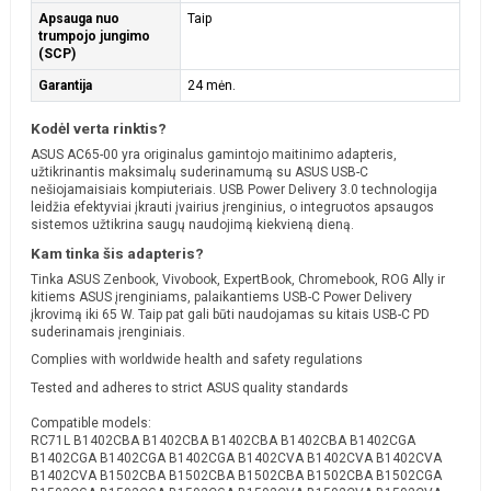
Apsauga nuo
Taip
trumpojo jungimo
(SCP)
Garantija
24 mėn.
Kodėl verta rinktis?
ASUS AC65-00 yra originalus gamintojo maitinimo adapteris,
užtikrinantis maksimalų suderinamumą su ASUS USB-C
nešiojamaisiais kompiuteriais. USB Power Delivery 3.0 technologija
leidžia efektyviai įkrauti įvairius įrenginius, o integruotos apsaugos
sistemos užtikrina saugų naudojimą kiekvieną dieną.
Kam tinka šis adapteris?
Tinka ASUS Zenbook, Vivobook, ExpertBook, Chromebook, ROG Ally ir
kitiems ASUS įrenginiams, palaikantiems USB-C Power Delivery
įkrovimą iki 65 W. Taip pat gali būti naudojamas su kitais USB-C PD
suderinamais įrenginiais.
Complies with worldwide health and safety regulations
Tested and adheres to strict ASUS quality standards
Compatible models:
RC71L B1402CBA B1402CBA B1402CBA B1402CBA B1402CGA
B1402CGA B1402CGA B1402CGA B1402CVA B1402CVA B1402CVA
B1402CVA B1502CBA B1502CBA B1502CBA B1502CBA B1502CGA