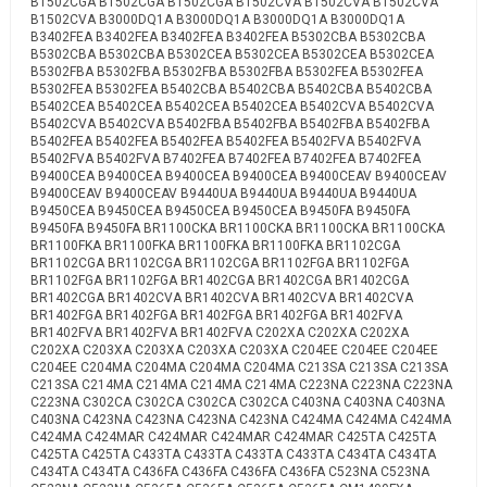
B1502CGA B1502CGA B1502CGA B1502CVA B1502CVA B1502CVA
B1502CVA B3000DQ1A B3000DQ1A B3000DQ1A B3000DQ1A
B3402FEA B3402FEA B3402FEA B3402FEA B5302CBA B5302CBA
B5302CBA B5302CBA B5302CEA B5302CEA B5302CEA B5302CEA
B5302FBA B5302FBA B5302FBA B5302FBA B5302FEA B5302FEA
B5302FEA B5302FEA B5402CBA B5402CBA B5402CBA B5402CBA
B5402CEA B5402CEA B5402CEA B5402CEA B5402CVA B5402CVA
B5402CVA B5402CVA B5402FBA B5402FBA B5402FBA B5402FBA
B5402FEA B5402FEA B5402FEA B5402FEA B5402FVA B5402FVA
B5402FVA B5402FVA B7402FEA B7402FEA B7402FEA B7402FEA
B9400CEA B9400CEA B9400CEA B9400CEA B9400CEAV B9400CEAV
B9400CEAV B9400CEAV B9440UA B9440UA B9440UA B9440UA
B9450CEA B9450CEA B9450CEA B9450CEA B9450FA B9450FA
B9450FA B9450FA BR1100CKA BR1100CKA BR1100CKA BR1100CKA
BR1100FKA BR1100FKA BR1100FKA BR1100FKA BR1102CGA
BR1102CGA BR1102CGA BR1102CGA BR1102FGA BR1102FGA
BR1102FGA BR1102FGA BR1402CGA BR1402CGA BR1402CGA
BR1402CGA BR1402CVA BR1402CVA BR1402CVA BR1402CVA
BR1402FGA BR1402FGA BR1402FGA BR1402FGA BR1402FVA
BR1402FVA BR1402FVA BR1402FVA C202XA C202XA C202XA
C202XA C203XA C203XA C203XA C203XA C204EE C204EE C204EE
C204EE C204MA C204MA C204MA C204MA C213SA C213SA C213SA
C213SA C214MA C214MA C214MA C214MA C223NA C223NA C223NA
C223NA C302CA C302CA C302CA C302CA C403NA C403NA C403NA
C403NA C423NA C423NA C423NA C423NA C424MA C424MA C424MA
C424MA C424MAR C424MAR C424MAR C424MAR C425TA C425TA
C425TA C425TA C433TA C433TA C433TA C433TA C434TA C434TA
C434TA C434TA C436FA C436FA C436FA C436FA C523NA C523NA