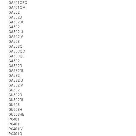
GA401QEC
GA401QM
GA502
GA502D
GA502DU
GA502I
GA502IU
GA502IV
GA503
GA503Q
GA503QC
GA503QE
GA532
GA532D
GA532DU
GA532I
GA532IU
GA532IV
GU502
GU502D
GU502DU
GU603
GU603H
GU603HE
PX401
PX401I
PX401IV
PX401Q