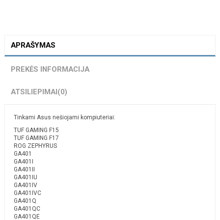
APRAŠYMAS
PREKĖS INFORMACIJA
ATSILIEPIMAI
(0)
Tinkami Asus nešiojami kompiuteriai:
TUF GAMING F15
TUF GAMING F17
ROG ZEPHYRUS
GA401
GA401I
GA401II
GA401IU
GA401IV
GA401IVC
GA401Q
GA401QC
GA401QE