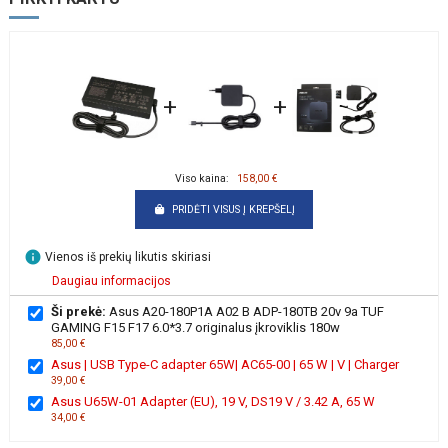
+
+
Viso kaina:
158,00 €
PRIDĖTI VISUS Į KREPŠELĮ
info
Vienos iš prekių likutis skiriasi
Daugiau informacijos
Ši prekė:
Asus A20-180P1A A02 B ADP-180TB 20v 9a TUF
GAMING F15 F17 6.0*3.7 originalus įkroviklis 180w
85,00 €
Asus | USB Type-C adapter 65W| AC65-00 | 65 W | V | Charger
39,00 €
Asus U65W-01 Adapter (EU), 19 V, DS19 V / 3.42 A, 65 W
34,00 €