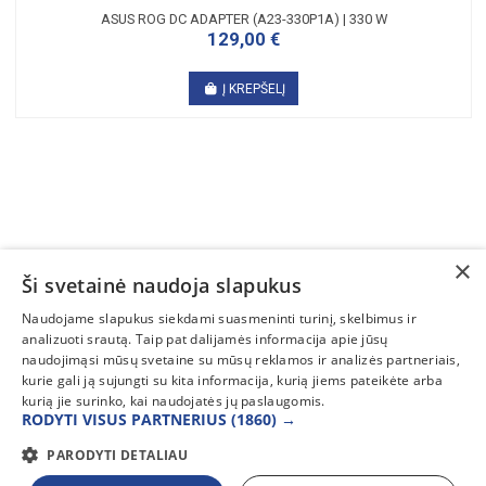
ASUS ROG DC ADAPTER (A23-330P1A) | 330 W
129,00 €
Į KREPŠELĮ
×
Ši svetainė naudoja slapukus
SUSISIEKITE
Naudojame slapukus siekdami suasmeninti turinį, skelbimus ir
analizuoti srautą. Taip pat dalijamės informacija apie jūsų
INFORMACIJA
naudojimąsi mūsų svetaine su mūsų reklamos ir analizės partneriais,
kurie gali ją sujungti su kita informacija, kurią jiems pateikėte arba
PAGALBA
kurią jie surinko, kai naudojatės jų paslaugomis.
RODYTI VISUS PARTNERIUS
(1860) →
PARODYTI DETALIAU