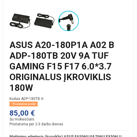
ASUS A20-180P1A A02 B
ADP-180TB 20V 9A TUF
GAMING F15 F17 6.0*3.7
ORIGINALUS ĮKROVIKLIS
180W
Kodas
ADP-180TB H
Paskutinė prekė
85,00 €
Su mokesčiais
Pristatoma per 2-3 darbo dienas
Maitinimo adapteris (kroviklis) ASUS FA506IU FA706IU FX506LU