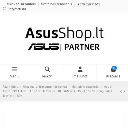
Susisiekite su mumis
Svetainės žemėlapis
+370 659 71643
Pažymėti (
0
)
0
Meniu
Ieškoti
Prisijungti
Krepšelis
Pagrindinis
Aksesuarai ir programinė įranga
Maitinimo adapteriai
Asus
A20-180P1A A02 B ADP-180TB 20v 9a TUF GAMING F15 F17 6.0*3.7 originalus
įkroviklis 180w