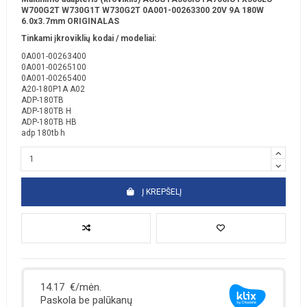
W700G2T W730G1T W730G2T 0A001-00263300 20V 9A 180W
6.0x3.7mm ORIGINALAS
Tinkami įkroviklių kodai / modeliai:
0A001-00263400
0A001-00265100
0A001-00265400
A20-180P1A A02
ADP-180TB
ADP-180TB H
ADP-180TB HB
adp 180tb h
Į KREPŠELĮ