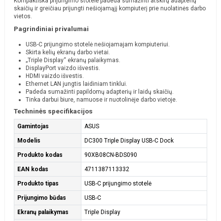
Kompaktiška prijungimo stotelė padeda sumažinti atskirų adapterių
skaičių ir greičiau prijungti nešiojamąjį kompiuterį prie nuolatinės darbo
vietos.
Pagrindiniai privalumai
USB-C prijungimo stotelė nešiojamajam kompiuteriui.
Skirta kelių ekranų darbo vietai.
„Triple Display“ ekranų palaikymas.
DisplayPort vaizdo išvestis.
HDMI vaizdo išvestis.
Ethernet LAN jungtis laidiniam tinklui.
Padeda sumažinti papildomų adapterių ir laidų skaičių.
Tinka darbui biure, namuose ir nuotolinėje darbo vietoje.
Techninės specifikacijos
Gamintojas
ASUS
Modelis
DC300 Triple Display USB-C Dock
Produkto kodas
90XB08CN-BDS090
EAN kodas
4711387113332
Produkto tipas
USB-C prijungimo stotelė
Prijungimo būdas
USB-C
Ekranų palaikymas
Triple Display