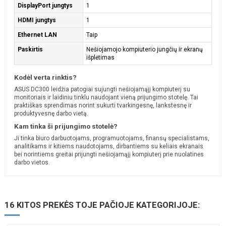
DisplayPort jungtys
1
HDMI jungtys
1
Ethernet LAN
Taip
Paskirtis
Nešiojamojo kompiuterio jungčių ir ekranų
išplėtimas
Kodėl verta rinktis?
ASUS DC300 leidžia patogiai sujungti nešiojamąjį kompiuterį su
monitoriais ir laidiniu tinklu naudojant vieną prijungimo stotelę. Tai
praktiškas sprendimas norint sukurti tvarkingesnę, lankstesnę ir
produktyvesnę darbo vietą.
Kam tinka ši prijungimo stotelė?
Ji tinka biuro darbuotojams, programuotojams, finansų specialistams,
analitikams ir kitiems naudotojams, dirbantiems su keliais ekranais
bei norintiems greitai prijungti nešiojamąjį kompiuterį prie nuolatinės
darbo vietos.
16 KITOS PREKĖS TOJE PAČIOJE KATEGORIJOJE: