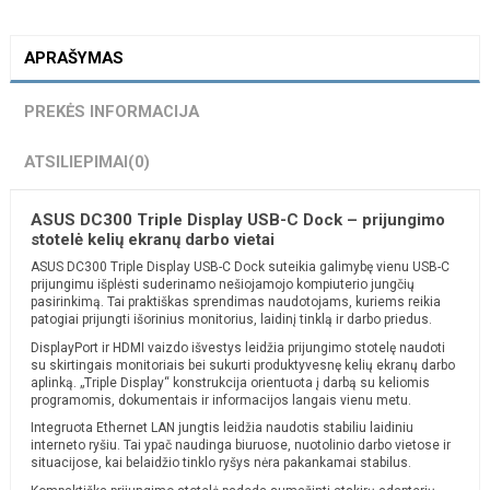
APRAŠYMAS
PREKĖS INFORMACIJA
ATSILIEPIMAI
(0)
ASUS DC300 Triple Display USB-C Dock – prijungimo
stotelė kelių ekranų darbo vietai
ASUS DC300 Triple Display USB-C Dock suteikia galimybę vienu USB-C
prijungimu išplėsti suderinamo nešiojamojo kompiuterio jungčių
pasirinkimą. Tai praktiškas sprendimas naudotojams, kuriems reikia
patogiai prijungti išorinius monitorius, laidinį tinklą ir darbo priedus.
DisplayPort ir HDMI vaizdo išvestys leidžia prijungimo stotelę naudoti
su skirtingais monitoriais bei sukurti produktyvesnę kelių ekranų darbo
aplinką. „Triple Display“ konstrukcija orientuota į darbą su keliomis
programomis, dokumentais ir informacijos langais vienu metu.
Integruota Ethernet LAN jungtis leidžia naudotis stabiliu laidiniu
interneto ryšiu. Tai ypač naudinga biuruose, nuotolinio darbo vietose ir
situacijose, kai belaidžio tinklo ryšys nėra pakankamai stabilus.