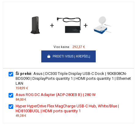
+
+
Viso kaina:
292,37 €
PRIDĖTI VISUS Į KREPŠELĮ
Ši prekė:
Asus | DC300 Triple Display USB-C Dock | 90XB08CN-
BDS090 | DisplayPorts quantity 1 | HDMI ports quantity 1 | Ethernet
LAN
158,99 €
Asus ROG DC Adapter (ADP-280EB B) | 280 W
84,00 €
Hyper HyperDrive Flex MagCharge USB-C Hub, White/Blue |
HD8100BUGL | HDMI ports quantity 1
49,38 €