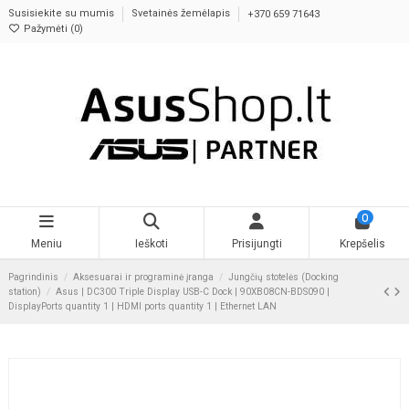
Susisiekite su mumis
Svetainės žemėlapis
+370 659 71643
Pažymėti (
0
)
0
Meniu
Ieškoti
Prisijungti
Krepšelis
Pagrindinis
Aksesuarai ir programinė įranga
Jungčių stotelės (Docking
station)
Asus | DC300 Triple Display USB-C Dock | 90XB08CN-BDS090 |
DisplayPorts quantity 1 | HDMI ports quantity 1 | Ethernet LAN