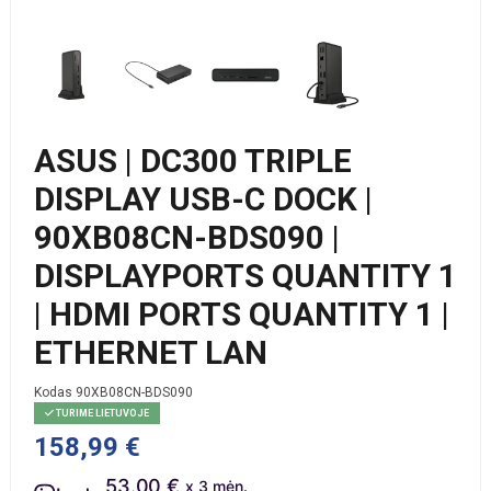
ASUS | DC300 TRIPLE
DISPLAY USB-C DOCK |
90XB08CN-BDS090 |
DISPLAYPORTS QUANTITY 1
| HDMI PORTS QUANTITY 1 |
ETHERNET LAN
Kodas
90XB08CN-BDS090
TURIME LIETUVOJE
158,99 €
53.00 €
x 3 mėn.