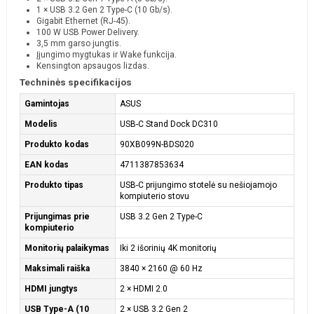
1 × USB 3.2 Gen 2 Type-C (10 Gb/s).
Gigabit Ethernet (RJ-45).
100 W USB Power Delivery.
3,5 mm garso jungtis.
Įjungimo mygtukas ir Wake funkcija.
Kensington apsaugos lizdas.
Techninės specifikacijos
Gamintojas
ASUS
Modelis
USB-C Stand Dock DC310
Produkto kodas
90XB099N-BDS020
EAN kodas
4711387853634
Produkto tipas
USB-C prijungimo stotelė su nešiojamojo
kompiuterio stovu
Prijungimas prie
USB 3.2 Gen 2 Type-C
kompiuterio
Monitorių palaikymas
Iki 2 išorinių 4K monitorių
Maksimali raiška
3840 × 2160 @ 60 Hz
HDMI jungtys
2 × HDMI 2.0
USB Type-A (10
2 × USB 3.2 Gen 2