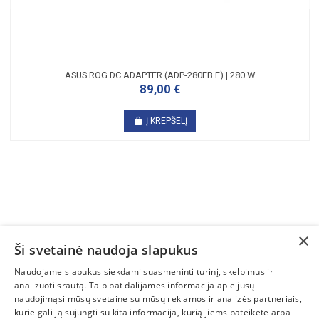
ASUS ROG DC ADAPTER (ADP-280EB F) | 280 W
89,00 €
Į KREPŠELĮ
×
Ši svetainė naudoja slapukus
SUSISIEKITE
Naudojame slapukus siekdami suasmeninti turinį, skelbimus ir
analizuoti srautą. Taip pat dalijamės informacija apie jūsų
INFORMACIJA
naudojimąsi mūsų svetaine su mūsų reklamos ir analizės partneriais,
kurie gali ją sujungti su kita informacija, kurią jiems pateikėte arba