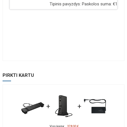
PIRKTI KARTU
+
+
Viso kaina:
378,00 €