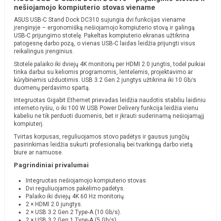
nešiojamojo kompiuterio stovas viename
ASUS USB-C Stand Dock DC310 sujungia dvi funkcijas viename
įrenginyje – ergonomišką nešiojamojo kompiuterio stovą ir galingą
USB-C prijungimo stotelę. Pakeltas kompiuterio ekranas užtikrina
patogesnę darbo pozą, o vienas USB-C laidas leidžia prijungti visus
reikalingus įrenginius.
Stotelė palaiko iki dviejų 4K monitorių per HDMI 2.0 jungtis, todėl puikiai
tinka darbui su keliomis programomis, lentelėmis, projektavimo ar
kūrybinėmis užduotimis. USB 3.2 Gen 2 jungtys užtikrina iki 10 Gb/s
duomenų perdavimo spartą.
Integruotas Gigabit Ethernet prievadas leidžia naudotis stabiliu laidiniu
interneto ryšiu, o iki 100 W USB Power Delivery funkcija leidžia vienu
kabeliu ne tik perduoti duomenis, bet ir įkrauti suderinamą nešiojamąjį
kompiuterį.
Tvirtas korpusas, reguliuojamos stovo padėtys ir gausus jungčių
pasirinkimas leidžia sukurti profesionalią bei tvarkingą darbo vietą
biure ar namuose.
Pagrindiniai privalumai
Integruotas nešiojamojo kompiuterio stovas.
Dvi reguliuojamos pakėlimo padėtys.
Palaiko iki dviejų 4K 60 Hz monitorių.
2 × HDMI 2.0 jungtys.
2 × USB 3.2 Gen 2 Type-A (10 Gb/s).
2 × USB 3.2 Gen 1 Type-A (5 Gb/s).