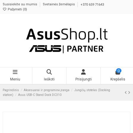
Susisiekite su mumis
Svetainės žemėlapis
+370 659 71643
Pažymėti (
0
)
0
Meniu
Ieškoti
Prisijungti
Krepšelis
Pagrindinis
Aksesuarai ir programinė įranga
Jungčių stotelės (Docking
station)
Asus USB-C Stand Dock DC310