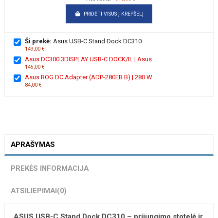
PRIDĖTI VISUS Į KREPŠELĮ
Ši prekė:
Asus USB-C Stand Dock DC310
149,00 €
Asus DC300 3DISPLAY USB-C DOCK/IL | Asus
145,00 €
Asus ROG DC Adapter (ADP-280EB B) | 280 W
84,00 €
APRAŠYMAS
PREKĖS INFORMACIJA
ATSILIEPIMAI
(0)
ASUS USB-C Stand Dock DC310 – prijungimo stotelė ir