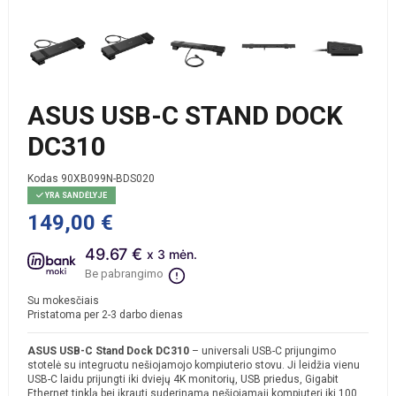
ASUS USB-C STAND DOCK
DC310
Kodas
90XB099N-BDS020
YRA SANDĖLYJE
149,00 €
49.67 €
x 3 mėn.
Be pabrangimo
Su mokesčiais
Pristatoma per 2-3 darbo dienas
ASUS USB-C Stand Dock DC310
– universali USB-C prijungimo
stotelė su integruotu nešiojamojo kompiuterio stovu. Ji leidžia vienu
USB-C laidu prijungti iki dviejų 4K monitorių, USB priedus, Gigabit
Ethernet tinklą bei įkrauti suderinamą nešiojamąjį kompiuterį iki 100