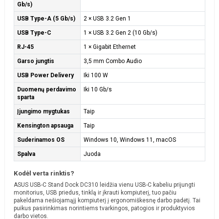
Gb/s)
USB Type-A (5 Gb/s)
2 × USB 3.2 Gen 1
USB Type-C
1 × USB 3.2 Gen 2 (10 Gb/s)
RJ-45
1 × Gigabit Ethernet
Garso jungtis
3,5 mm Combo Audio
USB Power Delivery
Iki 100 W
Duomenų perdavimo
Iki 10 Gb/s
sparta
Įjungimo mygtukas
Taip
Kensington apsauga
Taip
Suderinamos OS
Windows 10, Windows 11, macOS
Spalva
Juoda
Kodėl verta rinktis?
ASUS USB-C Stand Dock DC310 leidžia vienu USB-C kabeliu prijungti
monitorius, USB priedus, tinklą ir įkrauti kompiuterį, tuo pačiu
pakeldama nešiojamąjį kompiuterį į ergonomiškesnę darbo padėtį. Tai
puikus pasirinkimas norintiems tvarkingos, patogios ir produktyvios
darbo vietos.