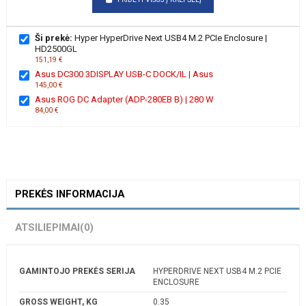
Ši prekė:
Hyper HyperDrive Next USB4 M.2 PCIe Enclosure |
HD2500GL
151,19 €
Asus DC300 3DISPLAY USB-C DOCK/IL | Asus
145,00 €
Asus ROG DC Adapter (ADP-280EB B) | 280 W
84,00 €
PREKĖS INFORMACIJA
ATSILIEPIMAI
(0)
GAMINTOJO PREKĖS SERIJA
HYPERDRIVE NEXT USB4 M.2 PCIE
ENCLOSURE
GROSS WEIGHT, KG
0.35