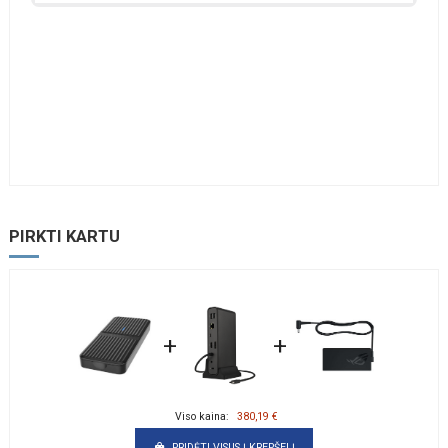
PIRKTI KARTU
+
+
Viso kaina:
380,19 €
PRIDĖTI VISUS Į KREPŠELĮ