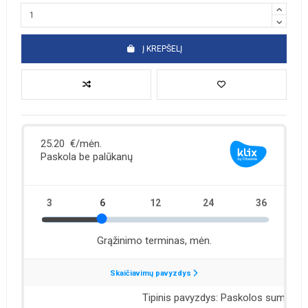
Į KREPŠELĮ