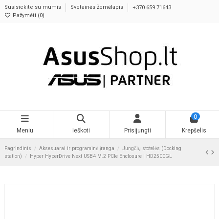
Susisiekite su mumis
Svetainės žemėlapis
+370 659 71643
Pažymėti (
0
)
0
Meniu
Ieškoti
Prisijungti
Krepšelis
Pagrindinis
Aksesuarai ir programinė įranga
Jungčių stotelės (Docking
station)
Hyper HyperDrive Next USB4 M.2 PCIe Enclosure | HD2500GL