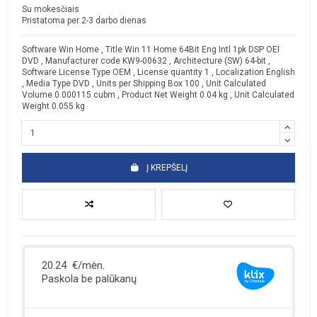
Su mokesčiais
Pristatoma per 2-3 darbo dienas
Software Win Home , Title Win 11 Home 64Bit Eng Intl 1pk DSP OEI
DVD , Manufacturer code KW9-00632 , Architecture (SW) 64-bit ,
Software License Type OEM , License quantity 1 , Localization English
, Media Type DVD , Units per Shipping Box 100 , Unit Calculated
Volume 0.000115 cubm , Product Net Weight 0.04 kg , Unit Calculated
Weight 0.055 kg
Į KREPŠELĮ