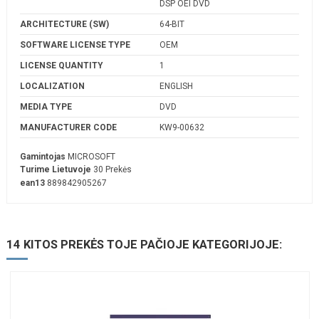
DSP OEI DVD
ARCHITECTURE (SW)
64-BIT
SOFTWARE LICENSE TYPE
OEM
LICENSE QUANTITY
1
LOCALIZATION
ENGLISH
MEDIA TYPE
DVD
MANUFACTURER CODE
KW9-00632
Gamintojas
MICROSOFT
Turime Lietuvoje
30 Prekės
ean13
889842905267
14 KITOS PREKĖS TOJE PAČIOJE KATEGORIJOJE: