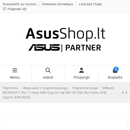
Susisiekite su mumis
Svetainės žemėlapis
+370 659 71643
Pažymėti (
0
)
0
Meniu
Ieškoti
Prisijungti
Krepšelis
Pagrindinis
Aksesuarai ir programinė įranga
Programinė įranga
Software,
MICROSOFT, Win 11 Home 64Bit Eng Intl 1pk DSP OEI DVD, Win Home, OEM,
English, KW9-00632