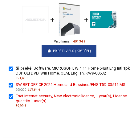
+
+
Viso kaina:
401,34 €
PRIDĖTI VISUS Į KREPŠELĮ
Ši prekė:
Software, MICROSOFT, Win 11 Home 64Bit Eng Intl 1pk
DSP OEI DVD, Win Home, OEM, English, KW9-00632
121,41 €
SW RET OFFICE 2021 Home and Bussines/ENG T5D-03511 MS
239,94 €
266,20 €
Eset Internet security, New electronic licence, 1 year(s), License
quantity 1 user(s)
39,99 €