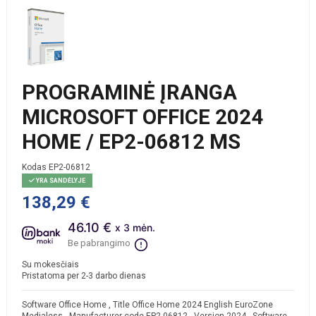
PROGRAMINĖ ĮRANGA
MICROSOFT OFFICE 2024
HOME / EP2-06812 MS
Kodas
EP2-06812
YRA SANDĖLYJE
138,29 €
46.10 €
x 3 mėn.
Be pabrangimo
Su mokesčiais
Pristatoma per 2-3 darbo dienas
Software Office Home , Title Office Home 2024 English EuroZone