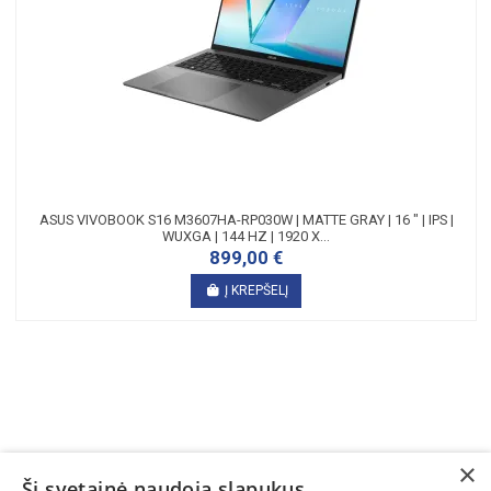
ASUS VIVOBOOK S16 M3607HA-RP030W | MATTE GRAY | 16 " | IPS |
WUXGA | 144 HZ | 1920 X...
899,00 €
Į KREPŠELĮ
×
Ši svetainė naudoja slapukus