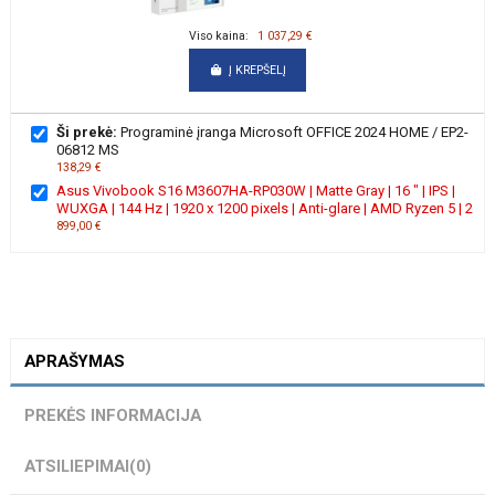
Viso kaina:
1 037,29 €
Į KREPŠELĮ
Ši prekė:
Programinė įranga Microsoft OFFICE 2024 HOME / EP2-
06812 MS
138,29 €
Asus Vivobook S16 M3607HA-RP030W | Matte Gray | 16 " | IPS |
WUXGA | 144 Hz | 1920 x 1200 pixels | Anti-glare | AMD Ryzen 5 | 2
899,00 €
APRAŠYMAS
PREKĖS INFORMACIJA
ATSILIEPIMAI
(0)