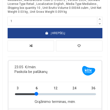
Medialess , Manufacturer code EP2-06812 , Version 2024 , Software
License Type Retail , Localization English , Media Type Medialess ,
Shipping box quantity 10 , Unit Brutto Volume 0.00044 cubm , Unit Net
Weight 0.03 kg , Unit Gross Weight 0.059 kg
Į KREPŠELĮ