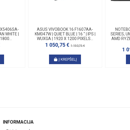
UX5406SA-
ASUS VIVOBOOK 16 F1607AA-
NOTEBO
N WHITE |
KM047W | QUIET BLUE | 16 " | IPS |
SERIES, 
 1800...
WUXGA | 1920 X 1200 PIXELS...
AMD RYZEN
€
1 050,75 €
1 150,75 €
1 0
Į
Į KREPŠELĮ
INFORMACIJA