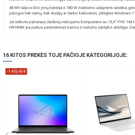
48 Wh talpos ličio jonų baterija ir 180 W maitinimo adapteris suteikia 
patogus tiek namų, tiek studijų ar darbo kelionėms. Įdiegtas Windows 11 Ho
Jei ieškote patvaraus žaidimų nešiojamo kompiuterio su 15,6" FHD 144
HN184W yra puikus pasirinkimas kainos ir našumo santykio atžvilgiu. Da
16 KITOS PREKĖS TOJE PAČIOJE KATEGORIJOJE:
-1 455,45 €