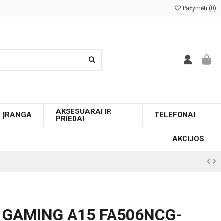
Pažymėti (
0
)
AKSESUARAI IR
O ĮRANGA
TELEFONAI
PRIEDAI
AKCIJOS
1
 GAMING A15 FA506NCG-