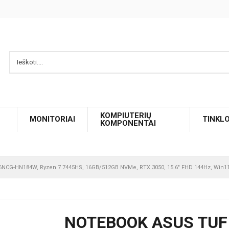
KOMPIUTERIŲ
MONITORIAI
TINKL
KOMPONENTAI
NCG-HN184W, Ryzen 7 7445HS, 16GB/512GB NVMe, RTX 3050, 15.6" FHD 144Hz, Win1
NOTEBOOK ASUS TUF