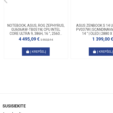
NOTEBOOK, ASUS, ROG ZEPHYRUS,
ASUS ZENBOOK S 14 
GU606AW-TB051W, CPU INTEL
PV037W | SCANDINAVIA
CORE ULTRA 9, 386H, 16 ", 2560...
14 " | OLED | 2880 X
4 495,09 €
1 399,00 
5 950,54 €
Į KREPŠELĮ
Į KREPŠEL
SUSISIEKITE