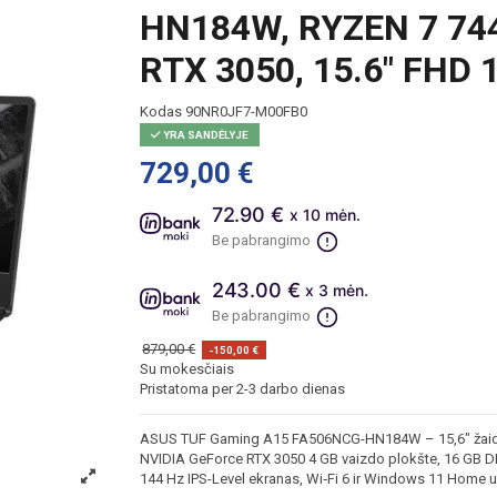
HN184W, RYZEN 7 74
RTX 3050, 15.6" FHD
Kodas
90NR0JF7-M00FB0
YRA SANDĖLYJE
729,00 €
72.90 €
x 10 mėn.
Be pabrangimo
243.00 €
x 3 mėn.
Be pabrangimo
879,00 €
-150,00 €
Su mokesčiais
Pristatoma per 2-3 darbo dienas
ASUS TUF Gaming A15 FA506NCG-HN184W – 15,6" žaidi
NVIDIA GeForce RTX 3050 4 GB vaizdo plokšte, 16 GB DD
144 Hz IPS-Level ekranas, Wi‑Fi 6 ir Windows 11 Home u