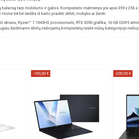
gerą balansą tarp mobilumo ir galios. Kompiuterio matmenys yra apie 359 x 256
me 64-bit leidžia iš karto pradėti dirbti, mokytis ar žaisti.
 Hz ekranu, Ryzen™ 7 7445HS procesoriumi, RTX 3050 grafika, 16 GB DDR5 at
ugiau žaidimams skirtų nešiojamų kompiuterių rasite mūsų kategorijoje
nešioj
-100,00 €
-200,00 €