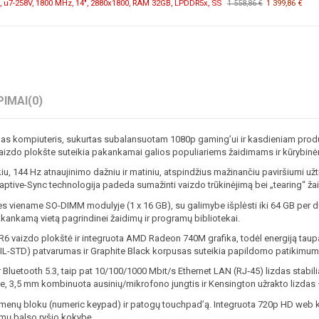
, u7-258V, 1800 MHz, 14", 2880x1800, RAM 32GB, LPDDR5x, SS
1 399,86 €
1 558,86 €
PIMAI
(0)
kompiuteris, sukurtas subalansuotam 1080p gaming’ui ir kasdieniam produk
aizdo plokšte suteikia pakankamai galios populiariems žaidimams ir kūrybinė
ykiu, 144 Hz atnaujinimo dažniu ir matiniu, atspindžius mažinančiu paviršiumi už
tive-Sync technologija padeda sumažinti vaizdo trūkinėjimą bei „tearing“ ža
es viename SO-DIMM modulyje (1 x 16 GB), su galimybe išplėsti iki 64 GB p
pakankamą vietą pagrindinei žaidimų ir programų bibliotekai.
 vaizdo plokštė ir integruota AMD Radeon 740M grafika, todėl energiją taup
MIL-STD) patvarumas ir Graphite Black korpusas suteikia papildomo patikimumo 
Bluetooth 5.3, taip pat 10/100/1000 Mbit/s Ethernet LAN (RJ‑45) lizdas stabiliai
, 3,5 mm kombinuota ausinių/mikrofono jungtis ir Kensington užrakto lizdas – p
enų bloku (numeric keypad) ir patogų touchpad’ą. Integruota 720p HD web ka
imų balso ryšio kokybę.