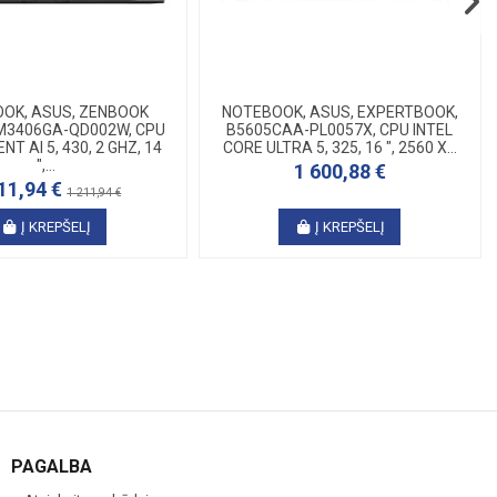
OK, ASUS, ZENBOOK
NOTEBOOK, ASUS, EXPERTBOOK,
UM3406GA-QD002W, CPU
B5605CAA-PL0057X, CPU INTEL
T AI 5, 430, 2 GHZ, 14
CORE ULTRA 5, 325, 16 ", 2560 X...
",...
1 600,88 €
11,94 €
1 211,94 €
Į KREPŠELĮ
Į KREPŠELĮ
PAGALBA