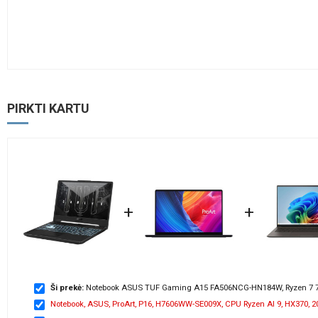
PIRKTI KARTU
+
+
Ši prekė:
Notebook ASUS TUF Gaming A15 FA506NCG-HN184W, Ryzen 7 74
Notebook, ASUS, ProArt, P16, H7606WW-SE009X, CPU Ryzen AI 9, HX370, 