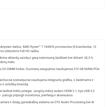
tyviam darbui. AMD Ryzen™ 7 7445HS procesorius (6 branduoliai, 12
ms užduotims Full HD raiška.
tikrina sklandų vaizdą ir gerą matomumą žaidžiant bei dirbant. 62,5 %
idimų metu.
er du SO-DIMM lizdus. Duomenų saugojimui naudojamas 512 GB NVMe PCIe
ančiuose scenarijuose naudojama integruota grafika, o žaidimams ir
ir solidžią išvaizdą.
 laidinei tinklo prieigai. Jungčių rinkinį sudaro HDMI 2.1, trys USB 3.2
atogu prijungti monitorius, periferiją ir aksesuarus.
mera ir dviejų garsiakalbių sistema su DTS Audio Processing bei AI