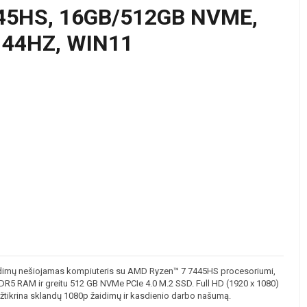
45HS, 16GB/512GB NVME,
 144HZ, WIN11
mų nešiojamas kompiuteris su AMD Ryzen™ 7 7445HS procesoriumi,
R5 RAM ir greitu 512 GB NVMe PCIe 4.0 M.2 SSD. Full HD (1920 x 1080)
žtikrina sklandų 1080p žaidimų ir kasdienio darbo našumą.