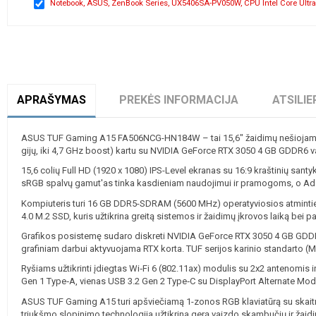
Notebook, ASUS, ZenBook Series, UX5406SA-PV050W, CPU Intel Core Ultra
APRAŠYMAS
PREKĖS INFORMACIJA
ATSILIE
ASUS TUF Gaming A15 FA506NCG-HN184W – tai 15,6" žaidimų nešiojamas 
gijų, iki 4,7 GHz boost) kartu su NVIDIA GeForce RTX 3050 4 GB GDDR6 v
15,6 colių Full HD (1920 x 1080) IPS-Level ekranas su 16:9 kraštinių sant
sRGB spalvų gamut'as tinka kasdieniam naudojimui ir pramogoms, o Adap
Kompiuteris turi 16 GB DDR5-SDRAM (5600 MHz) operatyviosios atminti
4.0 M.2 SSD, kuris užtikrina greitą sistemos ir žaidimų įkrovos laiką bei 
Grafikos posistemę sudaro diskreti NVIDIA GeForce RTX 3050 4 GB GDDR6
grafiniam darbui aktyvuojama RTX korta. TUF serijos karinio standarto (
Ryšiams užtikrinti įdiegtas Wi‑Fi 6 (802.11ax) modulis su 2x2 antenomis ir 
Gen 1 Type‑A, vienas USB 3.2 Gen 2 Type‑C su DisplayPort Alternate Mode
ASUS TUF Gaming A15 turi apšviečiamą 1-zonos RGB klaviatūrą su skaitm
triukšmo slopinimo technologija užtikrina gerą vaizdo skambučių ir žaid