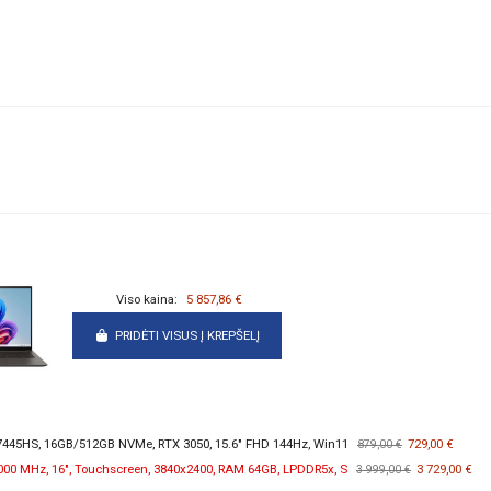
Viso kaina:
5 857,86 €
PRIDĖTI VISUS Į KREPŠELĮ
45HS, 16GB/512GB NVMe, RTX 3050, 15.6" FHD 144Hz, Win11
729,00 €
879,00 €
2000 MHz, 16", Touchscreen, 3840x2400, RAM 64GB, LPDDR5x, S
3 729,00 €
3 999,00 €