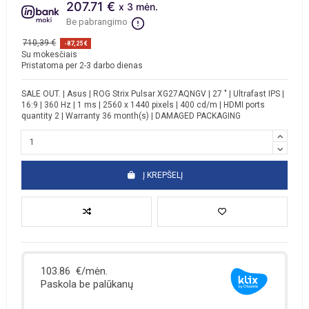
207.71 €
x 3 mėn.
Be pabrangimo
710,39 €
-87,25 €
Su mokesčiais
Pristatoma per 2-3 darbo dienas
SALE OUT. | Asus | ROG Strix Pulsar XG27AQNGV | 27 " | Ultrafast IPS |
16:9 | 360 Hz | 1 ms | 2560 x 1440 pixels | 400 cd/m | HDMI ports
quantity 2 | Warranty 36 month(s) | DAMAGED PACKAGING
Į KREPŠELĮ