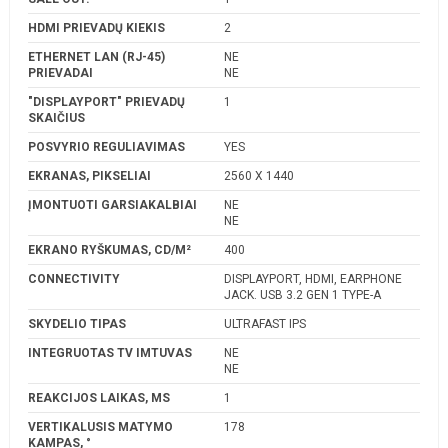
HDMI PRIEVADŲ KIEKIS
2
ETHERNET LAN (RJ-45)
NE
PRIEVADAI
NE
"DISPLAYPORT" PRIEVADŲ
1
SKAIČIUS
POSVYRIO REGULIAVIMAS
YES
EKRANAS, PIKSELIAI
2560 X 1440
ĮMONTUOTI GARSIAKALBIAI
NE
NE
EKRANO RYŠKUMAS, CD/M²
400
CONNECTIVITY
DISPLAYPORT, HDMI, EARPHONE
JACK. USB 3.2 GEN 1 TYPE-A
SKYDELIO TIPAS
ULTRAFAST IPS
INTEGRUOTAS TV IMTUVAS
NE
NE
REAKCIJOS LAIKAS, MS
1
VERTIKALUSIS MATYMO
178
KAMPAS, °