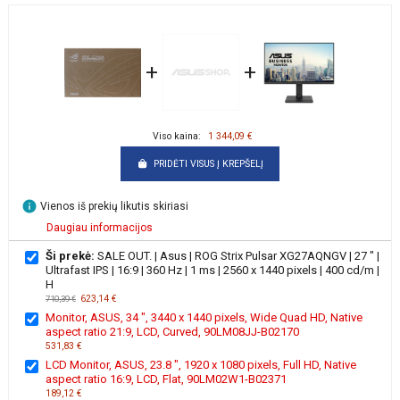
+
+
Viso kaina:
1 344,09 €
PRIDĖTI VISUS Į KREPŠELĮ
info
Vienos iš prekių likutis skiriasi
Daugiau informacijos
Ši prekė:
SALE OUT. | Asus | ROG Strix Pulsar XG27AQNGV | 27 " |
Ultrafast IPS | 16:9 | 360 Hz | 1 ms | 2560 x 1440 pixels | 400 cd/m |
H
623,14 €
710,39 €
Monitor, ASUS, 34 ", 3440 x 1440 pixels, Wide Quad HD, Native
aspect ratio 21:9, LCD, Curved, 90LM08JJ-B02170
531,83 €
LCD Monitor, ASUS, 23.8 ", 1920 x 1080 pixels, Full HD, Native
aspect ratio 16:9, LCD, Flat, 90LM02W1-B02371
189,12 €