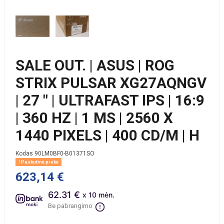
SALE OUT. | ASUS | ROG
STRIX PULSAR XG27AQNGV
| 27 " | ULTRAFAST IPS | 16:9
| 360 HZ | 1 MS | 2560 X
1440 PIXELS | 400 CD/M | H
Kodas
90LM0BF0-B01371SO
Paskutinė prekė
623,14 €
62.31 €
x 10 mėn.
Be pabrangimo