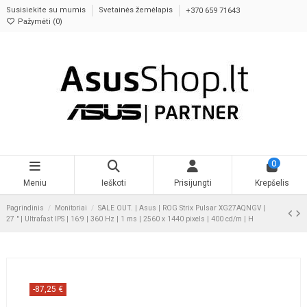
Susisiekite su mumis
Svetainės žemėlapis
+370 659 71643
Pažymėti (
0
)
0
Meniu
Ieškoti
Prisijungti
Krepšelis
Pagrindinis
Monitoriai
SALE OUT. | Asus | ROG Strix Pulsar XG27AQNGV |
27 " | Ultrafast IPS | 16:9 | 360 Hz | 1 ms | 2560 x 1440 pixels | 400 cd/m | H
-87,25 €