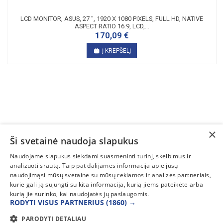
LCD MONITOR, ASUS, 27 ", 1920 X 1080 PIXELS, FULL HD, NATIVE
ASPECT RATIO 16:9, LCD,...
170,09 €
Į KREPŠELĮ
×
Ši svetainė naudoja slapukus
SUSISIEKITE
Naudojame slapukus siekdami suasmeninti turinį, skelbimus ir
analizuoti srautą. Taip pat dalijamės informacija apie jūsų
INFORMACIJA
naudojimąsi mūsų svetaine su mūsų reklamos ir analizės partneriais,
kurie gali ją sujungti su kita informacija, kurią jiems pateikėte arba
PAGALBA
kurią jie surinko, kai naudojatės jų paslaugomis.
RODYTI VISUS PARTNERIUS
(1860) →
PARODYTI DETALIAU