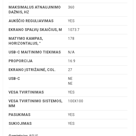
MAKSIMALUS ATNAUJINIMO
360
DAŽNIS, HZ
AUKŠČIO REGULIAVIMAS
YES
EKRANO SPALVŲ SKAIČIUS, M
1073.7
MATYMO KAMPAS,
178
HORIZONTALUS, °
USB-C MAITINIMO TIEKIMAS
N/A
PROPORCIJA
16:9
EKRANO ĮSTRIŽAINĖ, COL.
27
USB-C
NE
NE
VESA TVIRTINIMAS
YES
VESA TVIRTINIMO SISTEMOS,
100X100
MM
PASUKIMAS
YES
SUKIOJIMAS
YES
Gamintojas
ASUS