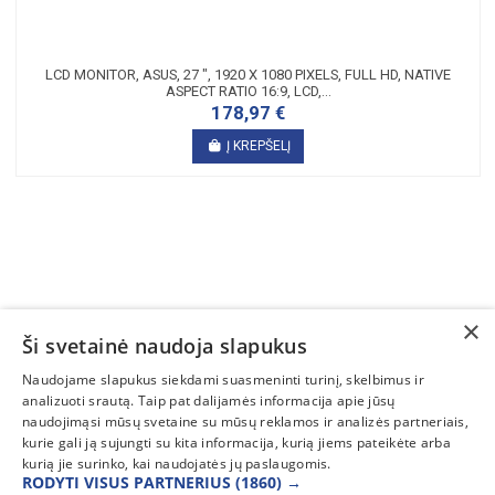
LCD MONITOR, ASUS, 27 ", 1920 X 1080 PIXELS, FULL HD, NATIVE
ASPECT RATIO 16:9, LCD,...
178,97 €
Į KREPŠELĮ
×
Ši svetainė naudoja slapukus
SUSISIEKITE
Naudojame slapukus siekdami suasmeninti turinį, skelbimus ir
analizuoti srautą. Taip pat dalijamės informacija apie jūsų
INFORMACIJA
naudojimąsi mūsų svetaine su mūsų reklamos ir analizės partneriais,
kurie gali ją sujungti su kita informacija, kurią jiems pateikėte arba
PAGALBA
kurią jie surinko, kai naudojatės jų paslaugomis.
RODYTI VISUS PARTNERIUS
(1860) →