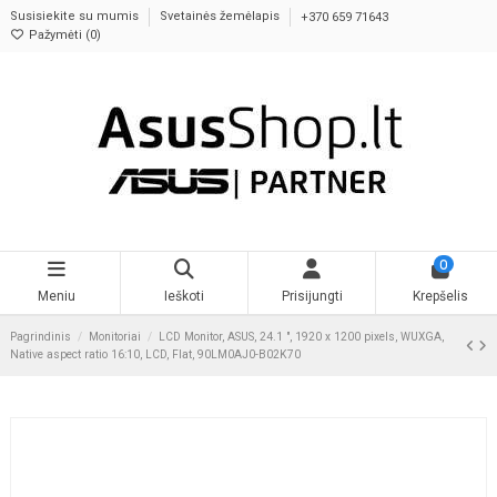
Susisiekite su mumis
Svetainės žemėlapis
+370 659 71643
Pažymėti (
0
)
0
Meniu
Ieškoti
Prisijungti
Krepšelis
Pagrindinis
Monitoriai
LCD Monitor, ASUS, 24.1 ", 1920 x 1200 pixels, WUXGA,
Native aspect ratio 16:10, LCD, Flat, 90LM0AJ0-B02K70