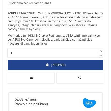
Pristatoma per 2-3 darbo dienas
ASUS BE24WCSBT
– 24,1 colio WUXGA (1920 × 1200) IPS monitorius
su 16:10 formato ekranu, sukurtas profesionaliam darbui ir didesniam
produktyvumui. 100 Hz atnaujinimo dažnis, 1500:1 kontrasto
santykis, integruoti garsiakalbiai ir ergonomiškas stovas užtikrina
patogų darbą visą dieną.
Monitorius turi HDMI ir DisplayPort jungtis, VESA tvirtinimo galimybę
bei ASUS Eye Care technologijas, padedančias sumažinti akių
nuovargį dirbant ilgesnį laiką.
Į KREPŠELĮ