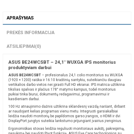
APRAŠYMAS
PREKĖS INFORMACIJA
ATSILIEPIMAI
(0)
ASUS BE24WCSBT – 24,1" WUXGA IPS monitorius
produktyviam darbui
ASUS BE24WCSBT
– profesionalus 24,1 colio monitorius su WUXGA
(1920 × 1200) raiška ir 16:10 kraštinių santykiu, suteikiančiu daugiau
vertikalios darbo vietos nei įprasti Full HD ekranai. IPS matrica užtikrina
tikslias spalvas ir plačius 178° matymo kampus, todėl monitorius
puikiai tinka biurui, dokumentų redagavimui, programavimui ir
kasdieniam darbui.
100 Hz atnaujinimo dažnis užtikrina sklandesnį vaizdą naršant, dirbant
ar naudojant kelias programas vienu metu. Integruoti garsiakalbiai
leidžia naudoti monitorių be papildomos garso įrangos, o HDMI ir dvi
DisplayPort jungtys suteikia lankstumo prijungiant įvairius įrenginius.
Ergonomiškas stovas leidžia reguliuoti monitoriaus aukštį, pakreipimą,
pasukimą bei naudoti Pivot funkciją. ASUS Eye Care technologijos su