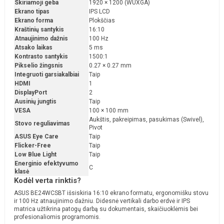
Skiriamoji geba
1920 × 1200 (WUXGA)
Ekrano tipas
IPS LCD
Ekrano forma
Plokščias
Kraštinių santykis
16:10
Atnaujinimo dažnis
100 Hz
Atsako laikas
5 ms
Kontrasto santykis
1500:1
Pikselio žingsnis
0.27 × 0.27 mm
Integruoti garsiakalbiai
Taip
HDMI
1
DisplayPort
2
Ausinių jungtis
Taip
VESA
100 × 100 mm
Aukštis, pakreipimas, pasukimas (Swivel),
Stovo reguliavimas
Pivot
ASUS Eye Care
Taip
Flicker-Free
Taip
Low Blue Light
Taip
Energinio efektyvumo
C
klasė
Kodėl verta rinktis?
ASUS BE24WCSBT išsiskiria 16:10 ekrano formatu, ergonomišku stovu
ir 100 Hz atnaujinimo dažniu. Didesnė vertikali darbo erdvė ir IPS
matrica užtikrina patogų darbą su dokumentais, skaičiuoklėmis bei
profesionaliomis programomis.