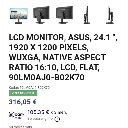
LCD MONITOR, ASUS, 24.1 ",
1920 X 1200 PIXELS,
WUXGA, NATIVE ASPECT
RATIO 16:10, LCD, FLAT,
90LM0AJ0-B02K70
Kodas
90LM0AJ0-B02K70
YRA SANDĖLYJE
316,05 €
105.35 €
x 3 mėn.
Be pabrangimo
Su mokesčiais