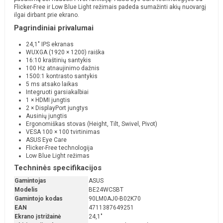
Flicker-Free ir Low Blue Light režimais padeda sumažinti akių nuovargį
ilgai dirbant prie ekrano.
Pagrindiniai privalumai
24,1" IPS ekranas
WUXGA (1920 × 1200) raiška
16:10 kraštinių santykis
100 Hz atnaujinimo dažnis
1500:1 kontrasto santykis
5 ms atsako laikas
Integruoti garsiakalbiai
1 × HDMI jungtis
2 × DisplayPort jungtys
Ausinių jungtis
Ergonomiškas stovas (Height, Tilt, Swivel, Pivot)
VESA 100 × 100 tvirtinimas
ASUS Eye Care
Flicker-Free technologija
Low Blue Light režimas
Techninės specifikacijos
Gamintojas
ASUS
Modelis
BE24WCSBT
Gamintojo kodas
90LM0AJ0-B02K70
EAN
4711387649251
Ekrano įstrižainė
24,1"