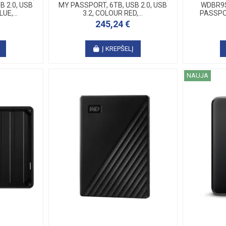
B 2.0, USB
MY PASSPORT, 6TB, USB 2.0, USB
WDBR9
UE,...
3.2, COLOUR RED,...
PASSPO
245,24 €
Į KREPŠELĮ
NAUJA