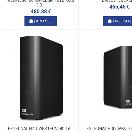
WDBWLG0160HBK-EESN, 16TB, USB
DRIVES 1, BLACK,
3.0,...
465,45 €
480,38 €
Į KREPŠELĮ
Į KREPŠELĮ
EXTERNAL HDD, WESTERN DIGITAL,
EXTERNAL HDD, WESTER