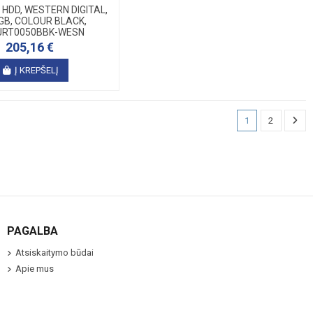
HDD, WESTERN DIGITAL,
GB, COLOUR BLACK,
RT0050BBK-WESN
205,16 €
Į KREPŠELĮ
1
2
PAGALBA
Atsiskaitymo būdai
Apie mus