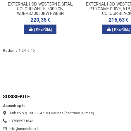
EXTERNAL HDD, WESTERN DIGITAL,
EXTERNAL HDD, WESTER
COLOUR WHITE, 5000 GB,
P10 GAME DRIVE, 5TB,
WDBPSZ0050BWT-WESN
COLOUR BLACK,.
220,35 €
216,63 €
Į KREPŠELĮ
Į KREPŠELĮ
Rodoma 1-24 iš 46
SUSISIEKITE
Asusshop.lt
Jurbarko g. 2A, LT-47183 Kaunas (centrinis įėjimas)
+37065971643
info@asusshop.lt