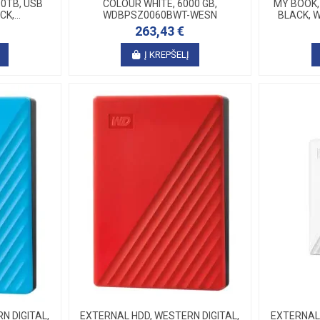
0TB, USB
COLOUR WHITE, 6000 GB,
MY BOOK, 
K,...
WDBPSZ0060BWT-WESN
BLACK, 
263,43 €
Į KREPŠELĮ
N DIGITAL,
EXTERNAL HDD, WESTERN DIGITAL,
EXTERNAL 