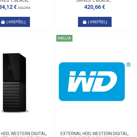
IVES 1, BLACK,...
DRIVES 1, BLACK,...
34,12 €
420,66 €
502,78 €
Į KREPŠELĮ
Į KREPŠELĮ
NAUJA
HDD, WESTERN DIGITAL,
EXTERNAL HDD, WESTERN DIGITAL,