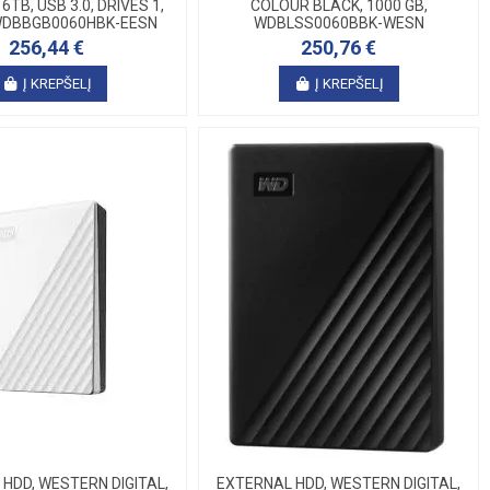
6TB, USB 3.0, DRIVES 1,
COLOUR BLACK, 1000 GB,
WDBBGB0060HBK-EESN
WDBLSS0060BBK-WESN
256,44 €
250,76 €
Į KREPŠELĮ
Į KREPŠELĮ
HDD, WESTERN DIGITAL,
EXTERNAL HDD, WESTERN DIGITAL,