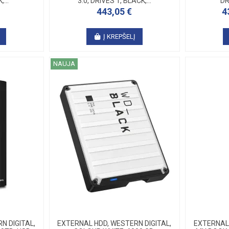
...
3.0, DRIVES 1, BLACK,...
DR
443,05 €
4
Į KREPŠELĮ
NAUJA
N DIGITAL,
EXTERNAL HDD, WESTERN DIGITAL,
EXTERNAL 