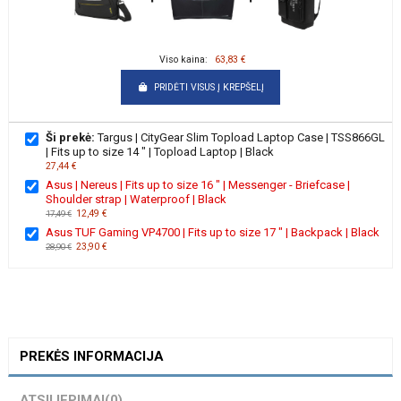
Viso kaina:
63,83 €
PRIDĖTI VISUS Į KREPŠELĮ
Ši prekė:
Targus | CityGear Slim Topload Laptop Case | TSS866GL
| Fits up to size 14 " | Topload Laptop | Black
27,44 €
Asus | Nereus | Fits up to size 16 " | Messenger - Briefcase |
Shoulder strap | Waterproof | Black
12,49 €
17,49 €
Asus TUF Gaming VP4700 | Fits up to size 17 " | Backpack | Black
23,90 €
28,90 €
PREKĖS INFORMACIJA
ATSILIEPIMAI
(0)