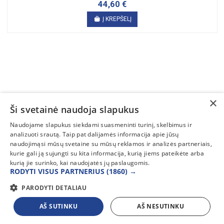
44,60 €
Į KREPŠELĮ
×
Ši svetainė naudoja slapukus
SUSISIEKITE
Naudojame slapukus siekdami suasmeninti turinį, skelbimus ir
analizuoti srautą. Taip pat dalijamės informacija apie jūsų
INFORMACIJA
naudojimąsi mūsų svetaine su mūsų reklamos ir analizės partneriais,
kurie gali ją sujungti su kita informacija, kurią jiems pateikėte arba
PAGALBA
kurią jie surinko, kai naudojatės jų paslaugomis.
RODYTI VISUS PARTNERIUS
(1860) →
PARODYTI DETALIAU
AŠ SUTINKU
AŠ NESUTINKU