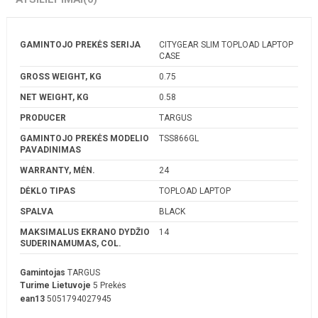
GAMINTOJO PREKĖS SERIJA
CITYGEAR SLIM TOPLOAD LAPTOP
CASE
GROSS WEIGHT, KG
0.75
NET WEIGHT, KG
0.58
PRODUCER
TARGUS
GAMINTOJO PREKĖS MODELIO
TSS866GL
PAVADINIMAS
WARRANTY, MĖN.
24
DĖKLO TIPAS
TOPLOAD LAPTOP
SPALVA
BLACK
MAKSIMALUS EKRANO DYDŽIO
14
SUDERINAMUMAS, COL.
Gamintojas
TARGUS
Turime Lietuvoje
5 Prekės
ean13
5051794027945