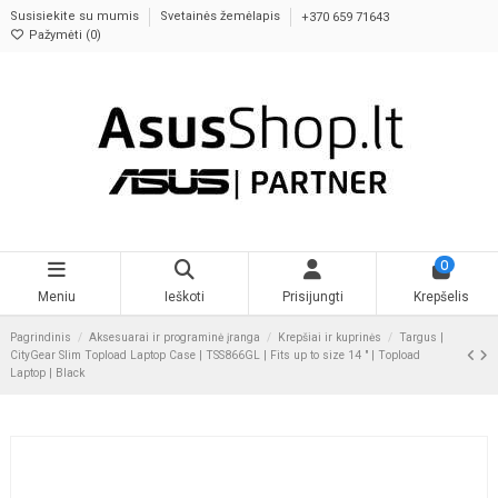
Susisiekite su mumis
Svetainės žemėlapis
+370 659 71643
Pažymėti (
0
)
0
Meniu
Ieškoti
Prisijungti
Krepšelis
Pagrindinis
Aksesuarai ir programinė įranga
Krepšiai ir kuprinės
Targus |
CityGear Slim Topload Laptop Case | TSS866GL | Fits up to size 14 " | Topload
Laptop | Black