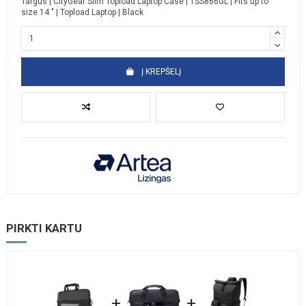
Targus | CityGear Slim Topload Laptop Case | TSS866GL | Fits up to
size 14 " | Topload Laptop | Black
Į KREPŠELĮ
PIRKTI KARTU
+
+