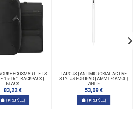
WORK+ ECOSMART | FITS
TARGUS | ANTIMICROBIAL ACTIVE
E 15-16 " | BACKPACK |
STYLUS FOR IPAD | AMM174AMGL |
BLACK
WHITE
83,22 €
53,09 €
Į KREPŠELĮ
Į KREPŠELĮ