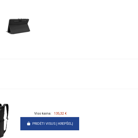
Viso kaina:
135,32 €
PRIDĖTI VISUS Į KREPŠELĮ