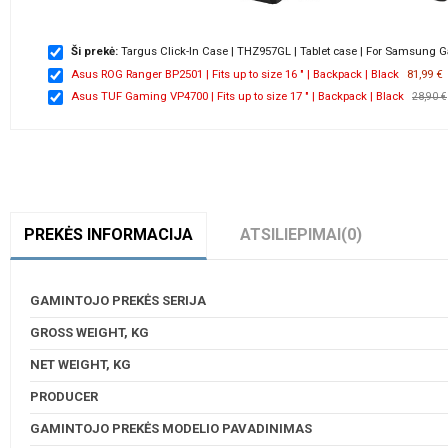
Ši prekė:
Targus Click-In Case | THZ957GL | Tablet case | For Samsung G
Asus ROG Ranger BP2501 | Fits up to size 16 " | Backpack | Black
81,99 €
Asus TUF Gaming VP4700 | Fits up to size 17 " | Backpack | Black
28,90 €
PREKĖS INFORMACIJA
ATSILIEPIMAI
(0)
GAMINTOJO PREKĖS SERIJA
GROSS WEIGHT, KG
NET WEIGHT, KG
PRODUCER
GAMINTOJO PREKĖS MODELIO PAVADINIMAS