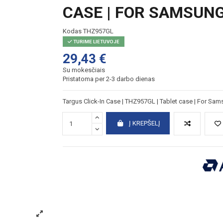
CASE | FOR SAMSUNG
Kodas
THZ957GL
TURIME LIETUVOJE
29,43 €
Su mokesčiais
Pristatoma per 2-3 darbo dienas
Targus Click-In Case | THZ957GL | Tablet case | For Sam
Į KREPŠELĮ