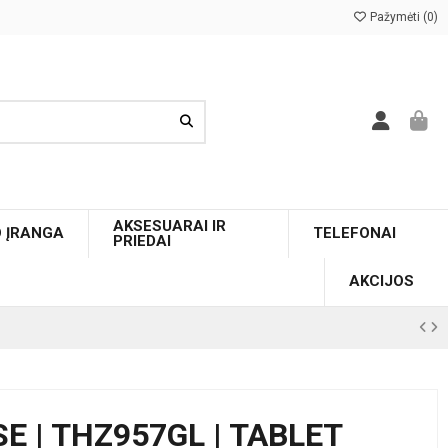
Pažymėti (
0
)
AKSESUARAI IR
O ĮRANGA
TELEFONAI
PRIEDAI
AKCIJOS
E | THZ957GL | TABLET