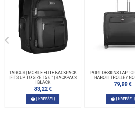
TARGUS | MOBILE ELITE BACKPACK
PORT DESIGNS LAPTO
| FITS UP TO SIZE 15.6 " | BACKPACK
HANOI II TROLLEY 
| BLACK
79,99 €
83,22 €
Į KREPŠELĮ
Į KREPŠEL