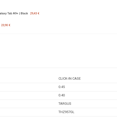
alaxy Tab A9+ | Black
29,43 €
23,90 €
CLICK-IN CASE
0.45
0.40
TARGUS
THZ957GL