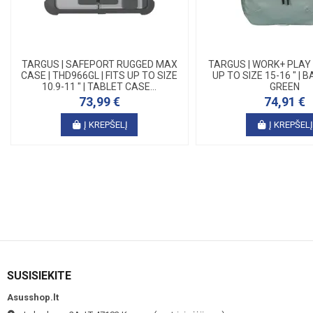
TARGUS | SAFEPORT RUGGED MAX
TARGUS | WORK+ PLAY F
CASE | THD966GL | FITS UP TO SIZE
UP TO SIZE 15-16 " | 
10.9-11 " | TABLET CASE...
GREEN
73,99 €
74,91 €
Į KREPŠELĮ
Į KREPŠEL
SUSISIEKITE
Asusshop.lt