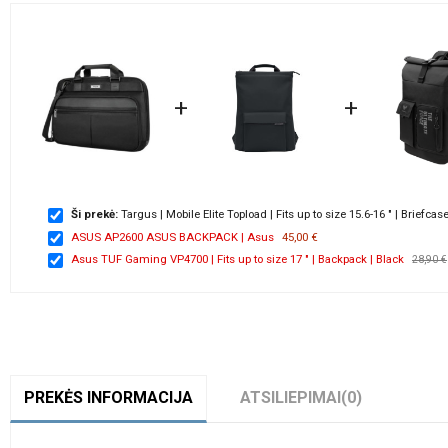
+
+
Ši prekė:
Targus | Mobile Elite Topload | Fits up to size 15.6-16 " | Briefcas
ASUS AP2600 ASUS BACKPACK | Asus
45,00 €
Asus TUF Gaming VP4700 | Fits up to size 17 " | Backpack | Black
28,90 €
PREKĖS INFORMACIJA
ATSILIEPIMAI
(0)