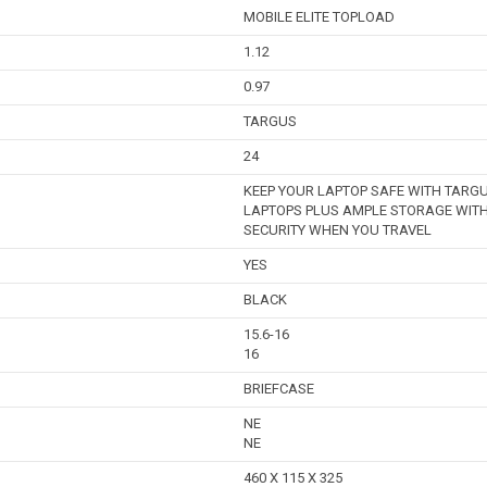
MOBILE ELITE TOPLOAD
1.12
0.97
TARGUS
24
KEEP YOUR LAPTOP SAFE WITH TARGUS
LAPTOPS PLUS AMPLE STORAGE WITH 
SECURITY WHEN YOU TRAVEL
YES
BLACK
15.6-16
16
BRIEFCASE
NE
NE
460 X 115 X 325