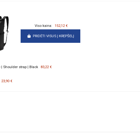
Viso kaina:
152,12 €
PRIDĖTI VISUS Į KREPŠELĮ
e | Shoulder strap | Black
83,22 €
23,90 €