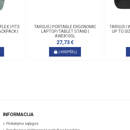
LEX | FITS
TARGUS | PORTABLE ERGONOMIC
TARGUS | 
BACKPACK |
LAPTOP/TABLET STAND |
UP TO SIZ
AWE810GL
27,73 €
Į
Į KREPŠELĮ
INFORMACIJA
Pristatymo sąlygos