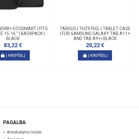
WORK+ ECOSMART | FITS
TARGUS | THZ976GL | TABLET CASE
E 15-16 " | BACKPACK |
| FOR SAMSUNG GALAXY TAB A11+
BLACK
AND TAB A9+ | BLACK
83,22 €
20,22 €
Į KREPŠELĮ
Į KREPŠELĮ
PAGALBA
Atsiskaitymo būdai