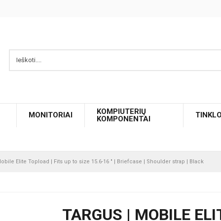
KOMPIUTERIŲ
MONITORIAI
TINKL
KOMPONENTAI
obile Elite Topload | Fits up to size 15.6-16 " | Briefcase | Shoulder strap | Black
TARGUS | MOBILE ELI