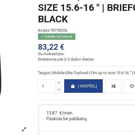
SIZE 15.6-16 " | BRI
BLACK
Kodas
TBT932GL
TURIME LIETUVOJE
83,22 €
Su mokesčiais
Pristatoma per 2-3 darbo dienas
Targus | Mobile Elite Topload | Fits up to size 15.6-16 " |
Į KREPŠELĮ