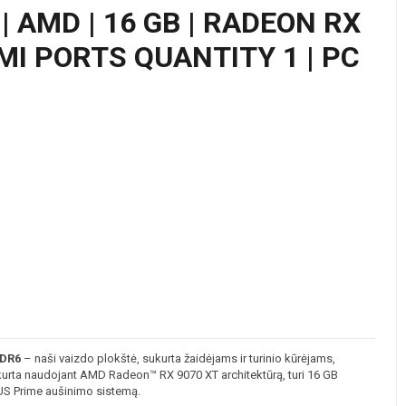
| AMD | 16 GB | RADEON RX
DMI PORTS QUANTITY 1 | PC
DDR6
– naši vaizdo plokštė, sukurta žaidėjams ir turinio kūrėjams,
ukurta naudojant AMD Radeon™ RX 9070 XT architektūrą, turi 16 GB
SUS Prime aušinimo sistemą.