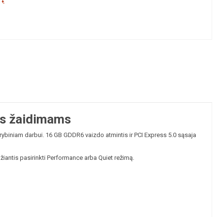
 €
os žaidimams
ybiniam darbui. 16 GB GDDR6 vaizdo atmintis ir PCI Express 5.0 sąsaja
idžiantis pasirinkti Performance arba Quiet režimą.