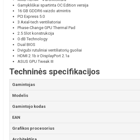
Gamykliškai spartinta OC Edition versija
16 GB GDDR6 vaizdo atmintis
PCI Express 5.0
3 Axial-tech ventiliatoriai
Phase-Change GPU Thermal Pad
2.5 Slot konstrukcija
0 dB Technology
Dual BIOS
Dvigubi rutuliniai ventiliatorių guoliai
HDMI 2.1b ir DisplayPort 2.1a
ASUS GPU Tweak III
Techninės specifikacijos
Gamintojas
Modelis
Gamintojo kodas
EAN
Grafikos procesorius
Architektūra