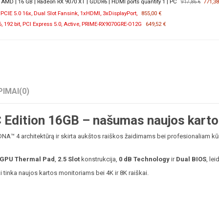
MD | 16 GB | Radeon RX 9070 XT | GDDR6 | HDMI ports quantity 1 | PC
771,38
917,86 €
PCIE 5.0 16x, Dual Slot Fansink, 1xHDMI, 3xDisplayPort,
855,00 €
192 bit, PCI Express 5.0, Active, PRIME-RX9070GRE-O12G
649,52 €
PIMAI
(0)
Edition 16GB – našumas naujos kart
™ 4 architektūrą ir skirta aukštos raiškos žaidimams bei profesionaliam kūr
GPU Thermal Pad
,
2.5 Slot
konstrukcija,
0 dB Technology
ir
Dual BIOS
, le
i tinka naujos kartos monitoriams bei 4K ir 8K raiškai.