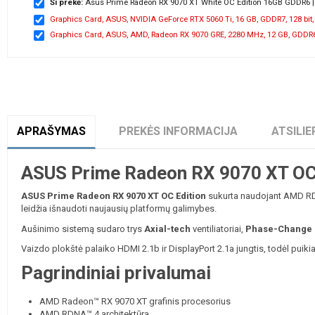
Ši prekė:
Asus Prime Radeon RX 9070 XT White OC Edition 16GB GDDR6 | A
Graphics Card, ASUS, NVIDIA GeForce RTX 5060 Ti, 16 GB, GDDR7, 128 bit, 
Graphics Card, ASUS, AMD, Radeon RX 9070 GRE, 2280 MHz, 12 GB, GDDR6, 
APRAŠYMAS
PREKĖS INFORMACIJA
ATSILIE
ASUS Prime Radeon RX 9070 XT OC 
ASUS Prime Radeon RX 9070 XT OC Edition
sukurta naudojant AMD RDNA
leidžia išnaudoti naujausių platformų galimybes.
Aušinimo sistemą sudaro trys
Axial-tech
ventiliatoriai,
Phase-Change 
Vaizdo plokštė palaiko HDMI 2.1b ir DisplayPort 2.1a jungtis, todėl puikia
Pagrindiniai privalumai
AMD Radeon™ RX 9070 XT grafinis procesorius
AMD RDNA™ 4 architektūra