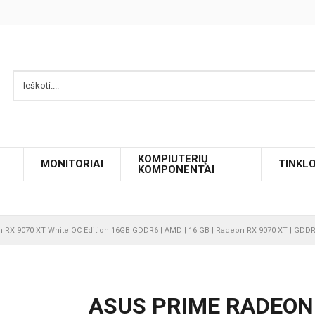
KOMPIUTERIŲ
MONITORIAI
TINKL
KOMPONENTAI
RX 9070 XT White OC Edition 16GB GDDR6 | AMD | 16 GB | Radeon RX 9070 XT | GDDR6 
ASUS PRIME RADEON 