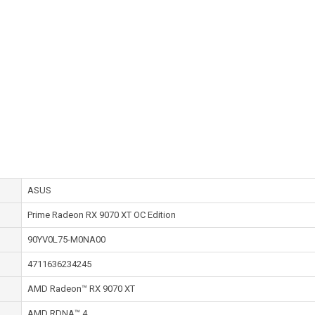
ASUS
Prime Radeon RX 9070 XT OC Edition
90YV0L75-M0NA00
4711636234245
AMD Radeon™ RX 9070 XT
AMD RDNA™ 4