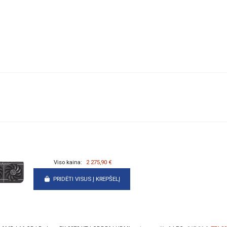
Viso kaina:
2 275,90 €
PRIDĖTI VISUS Į KREPŠELĮ