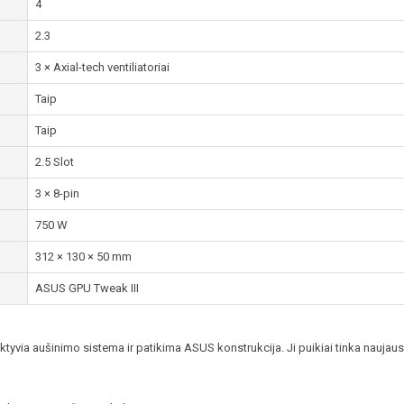
4
2.3
3 × Axial-tech ventiliatoriai
Taip
Taip
2.5 Slot
3 × 8-pin
750 W
312 × 130 × 50 mm
ASUS GPU Tweak III
ia aušinimo sistema ir patikima ASUS konstrukcija. Ji puikiai tinka naujausi