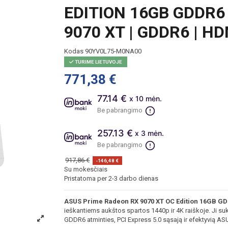
EDITION 16GB GDDR6 
9070 XT | GDDR6 | H
Kodas
90YV0L75-M0NA00
TURIME LIETUVOJE
771,38 €
77.14 €
x 10 mėn.
Be pabrangimo
257.13 €
x 3 mėn.
Be pabrangimo
917,86 €
-146,48 €
Su mokesčiais
Pristatoma per 2-3 darbo dienas
ASUS Prime Radeon RX 9070 XT OC Edition 16GB G
ieškantiems aukštos spartos 1440p ir 4K raiškoje. Ji s
GDDR6 atminties, PCI Express 5.0 sąsają ir efektyvią A