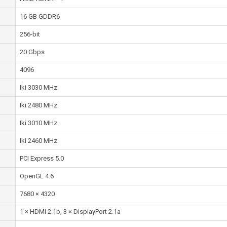
16 GB GDDR6
256-bit
20 Gbps
4096
Iki 3030 MHz
Iki 2480 MHz
Iki 3010 MHz
Iki 2460 MHz
PCI Express 5.0
OpenGL 4.6
7680 × 4320
1 × HDMI 2.1b, 3 × DisplayPort 2.1a