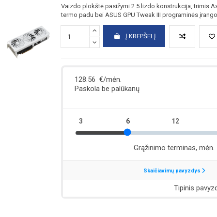
Vaizdo plokštė pasižymi 2.5 lizdo konstrukcija, trimis A
termo padu bei ASUS GPU Tweak III programinės įrangos p
Į KREPŠELĮ