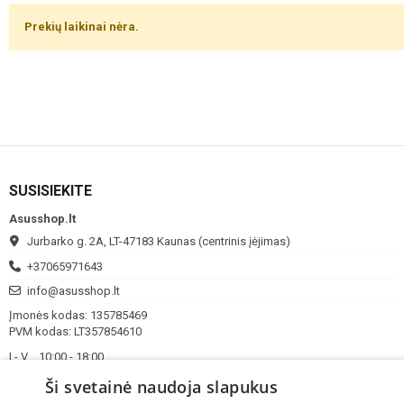
Prekių laikinai nėra.
SUSISIEKITE
Asusshop.lt
Jurbarko g. 2A, LT-47183 Kaunas (centrinis įėjimas)
+37065971643
info@asusshop.lt
Įmonės kodas: 135785469
PVM kodas: LT357854610
I - V
10:00 - 18:00
VI-VII
Nedirbame
Ši svetainė naudoja slapukus