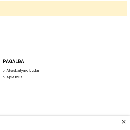
PAGALBA
Atsiskaitymo būdai
Apie mus
×