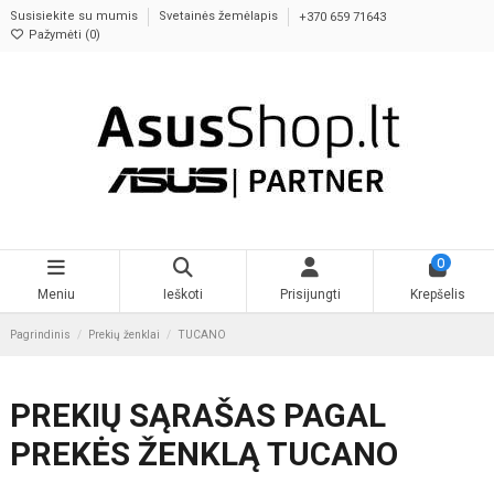
Susisiekite su mumis
Svetainės žemėlapis
+370 659 71643
Pažymėti (
0
)
0
Meniu
Ieškoti
Prisijungti
Krepšelis
Pagrindinis
Prekių ženklai
TUCANO
PREKIŲ SĄRAŠAS PAGAL
PREKĖS ŽENKLĄ TUCANO