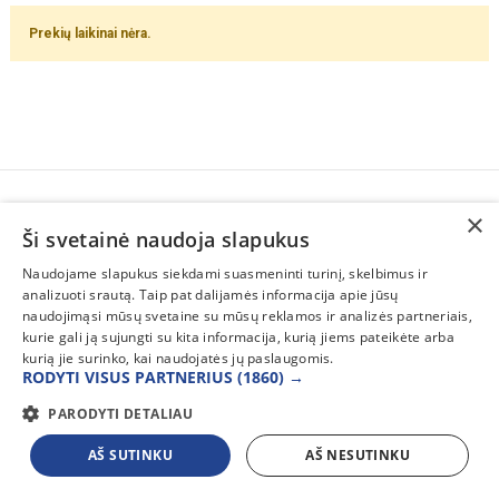
Prekių laikinai nėra.
×
SUSISIEKITE
Ši svetainė naudoja slapukus
INFORMACIJA
Naudojame slapukus siekdami suasmeninti turinį, skelbimus ir
analizuoti srautą. Taip pat dalijamės informacija apie jūsų
PAGALBA
naudojimąsi mūsų svetaine su mūsų reklamos ir analizės partneriais,
kurie gali ją sujungti su kita informacija, kurią jiems pateikėte arba
kurią jie surinko, kai naudojatės jų paslaugomis.
RODYTI VISUS PARTNERIUS
(1860) →
PARODYTI DETALIAU
AŠ SUTINKU
AŠ NESUTINKU