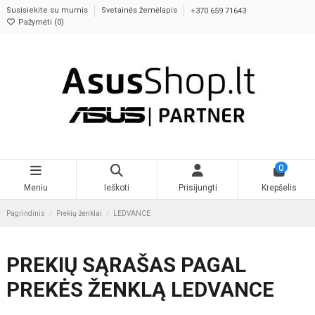
Susisiekite su mumis
Svetainės žemėlapis
+370 659 71643
Pažymėti (
0
)
0
Meniu
Ieškoti
Prisijungti
Krepšelis
Pagrindinis
Prekių ženklai
LEDVANCE
PREKIŲ SĄRAŠAS PAGAL
PREKĖS ŽENKLĄ LEDVANCE