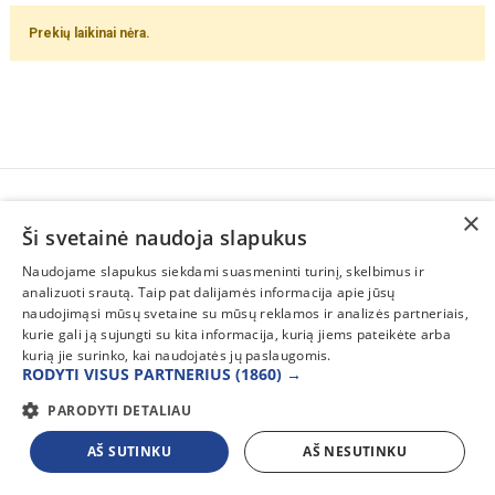
Prekių laikinai nėra.
×
SUSISIEKITE
Ši svetainė naudoja slapukus
INFORMACIJA
Naudojame slapukus siekdami suasmeninti turinį, skelbimus ir
analizuoti srautą. Taip pat dalijamės informacija apie jūsų
PAGALBA
naudojimąsi mūsų svetaine su mūsų reklamos ir analizės partneriais,
kurie gali ją sujungti su kita informacija, kurią jiems pateikėte arba
kurią jie surinko, kai naudojatės jų paslaugomis.
RODYTI VISUS PARTNERIUS
(1860) →
PARODYTI DETALIAU
AŠ SUTINKU
AŠ NESUTINKU