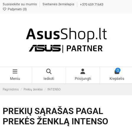
Susisiekite su mumis
Svetainės žemėlapis
+370 659 71643
Pažymėti (
0
)
0
Meniu
Ieškoti
Prisijungti
Krepšelis
Pagrindinis
Prekių ženklai
INTENSO
PREKIŲ SĄRAŠAS PAGAL
PREKĖS ŽENKLĄ INTENSO