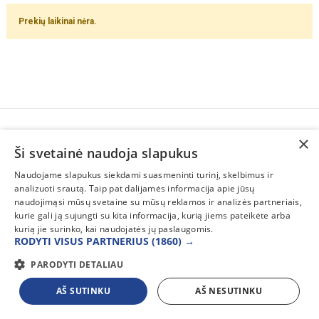
Prekių laikinai nėra.
×
SUSISIEKITE
Ši svetainė naudoja slapukus
INFORMACIJA
Naudojame slapukus siekdami suasmeninti turinį, skelbimus ir
analizuoti srautą. Taip pat dalijamės informacija apie jūsų
PAGALBA
naudojimąsi mūsų svetaine su mūsų reklamos ir analizės partneriais,
kurie gali ją sujungti su kita informacija, kurią jiems pateikėte arba
kurią jie surinko, kai naudojatės jų paslaugomis.
RODYTI VISUS PARTNERIUS
(1860) →
PARODYTI DETALIAU
AŠ SUTINKU
AŠ NESUTINKU