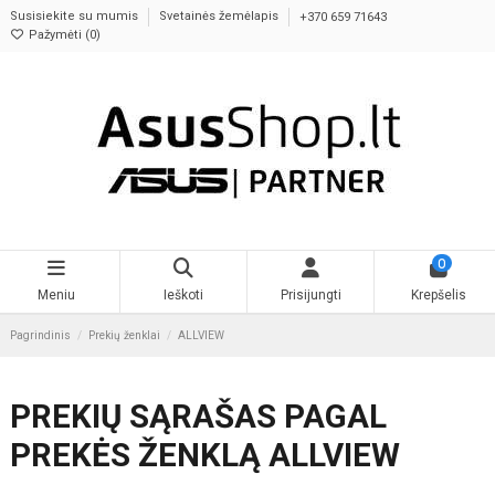
Susisiekite su mumis
Svetainės žemėlapis
+370 659 71643
Pažymėti (
0
)
0
Meniu
Ieškoti
Prisijungti
Krepšelis
Pagrindinis
Prekių ženklai
ALLVIEW
PREKIŲ SĄRAŠAS PAGAL
PREKĖS ŽENKLĄ ALLVIEW