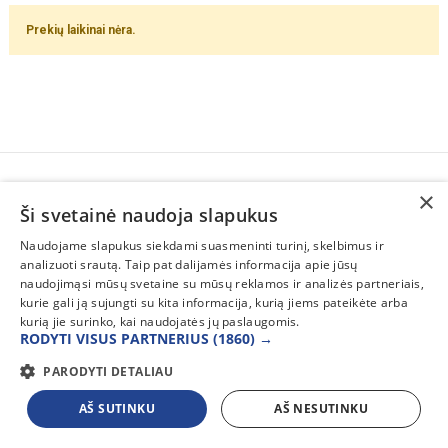
Prekių laikinai nėra.
×
SUSISIEKITE
Ši svetainė naudoja slapukus
INFORMACIJA
Naudojame slapukus siekdami suasmeninti turinį, skelbimus ir
analizuoti srautą. Taip pat dalijamės informacija apie jūsų
PAGALBA
naudojimąsi mūsų svetaine su mūsų reklamos ir analizės partneriais,
kurie gali ją sujungti su kita informacija, kurią jiems pateikėte arba
kurią jie surinko, kai naudojatės jų paslaugomis.
RODYTI VISUS PARTNERIUS
(1860) →
PARODYTI DETALIAU
AŠ SUTINKU
AŠ NESUTINKU