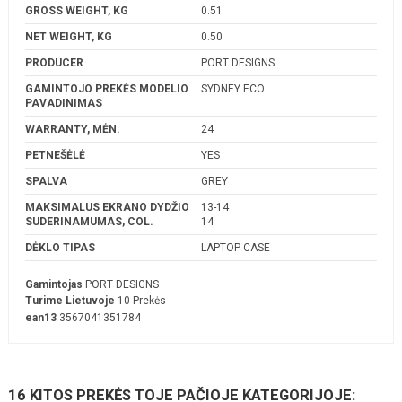
GROSS WEIGHT, KG
0.51
NET WEIGHT, KG
0.50
PRODUCER
PORT DESIGNS
GAMINTOJO PREKĖS MODELIO
SYDNEY ECO
PAVADINIMAS
WARRANTY, MĖN.
24
PETNEŠĖLĖ
YES
SPALVA
GREY
MAKSIMALUS EKRANO DYDŽIO
13-14
SUDERINAMUMAS, COL.
14
DĖKLO TIPAS
LAPTOP CASE
Gamintojas
PORT DESIGNS
Turime Lietuvoje
10 Prekės
ean13
3567041351784
16 KITOS PREKĖS TOJE PAČIOJE KATEGORIJOJE: