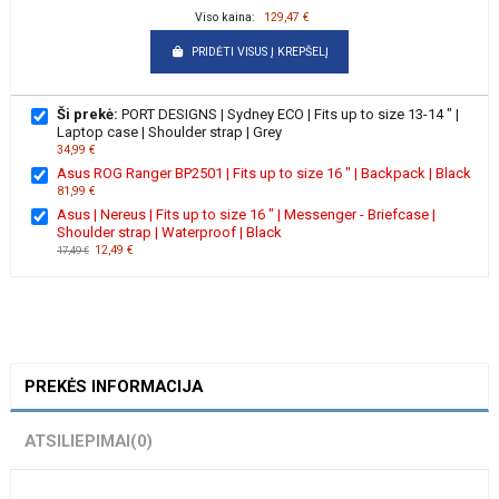
Viso kaina:
129,47 €
PRIDĖTI VISUS Į KREPŠELĮ
Ši prekė:
PORT DESIGNS | Sydney ECO | Fits up to size 13-14 " |
Laptop case | Shoulder strap | Grey
34,99 €
Asus ROG Ranger BP2501 | Fits up to size 16 " | Backpack | Black
81,99 €
Asus | Nereus | Fits up to size 16 " | Messenger - Briefcase |
Shoulder strap | Waterproof | Black
12,49 €
17,49 €
PREKĖS INFORMACIJA
ATSILIEPIMAI
(0)