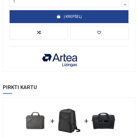
Į KREPŠELĮ
PIRKTI KARTU
+
+