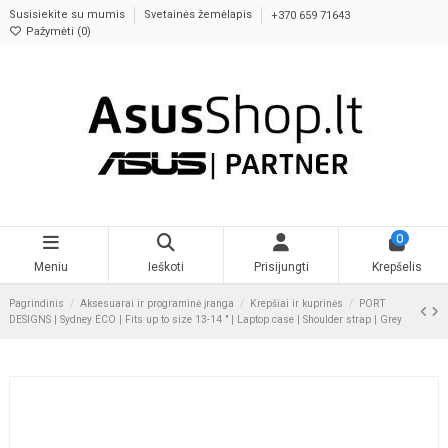
Susisiekite su mumis
Svetainės žemėlapis
+370 659 71643
Pažymėti (
0
)
0
Meniu
Ieškoti
Prisijungti
Krepšelis
Pagrindinis
Aksesuarai ir programinė įranga
Krepšiai ir kuprinės
PORT
DESIGNS | Sydney ECO | Fits up to size 13-14 " | Laptop case | Shoulder strap | Grey